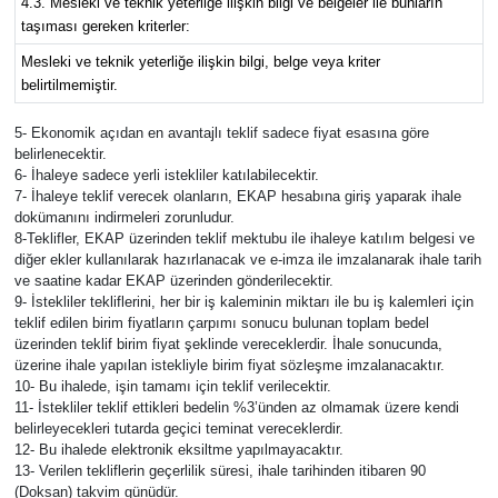
4.3. Mesleki ve teknik yeterliğe ilişkin bilgi ve belgeler ile bunların
taşıması gereken kriterler:
Mesleki ve teknik yeterliğe ilişkin bilgi, belge veya kriter
belirtilmemiştir.
5- Ekonomik açıdan en avantajlı teklif sadece fiyat esasına göre
belirlenecektir.
6- İhaleye sadece yerli istekliler katılabilecektir.
7- İhaleye teklif verecek olanların, EKAP hesabına giriş yaparak ihale
dokümanını indirmeleri zorunludur.
8-Teklifler, EKAP üzerinden teklif mektubu ile ihaleye katılım belgesi ve
diğer ekler kullanılarak hazırlanacak ve e-imza ile imzalanarak ihale tarih
ve saatine kadar EKAP üzerinden gönderilecektir.
9- İstekliler tekliflerini, her bir iş kaleminin miktarı ile bu iş kalemleri için
teklif edilen birim fiyatların çarpımı sonucu bulunan toplam bedel
üzerinden teklif birim fiyat şeklinde vereceklerdir. İhale sonucunda,
üzerine ihale yapılan istekliyle birim fiyat sözleşme imzalanacaktır.
10- Bu ihalede, işin tamamı için teklif verilecektir.
11- İstekliler teklif ettikleri bedelin %3’ünden az olmamak üzere kendi
belirleyecekleri tutarda geçici teminat vereceklerdir.
12- Bu ihalede elektronik eksiltme yapılmayacaktır.
13- Verilen tekliflerin geçerlilik süresi, ihale tarihinden itibaren 90
(Doksan) takvim günüdür.