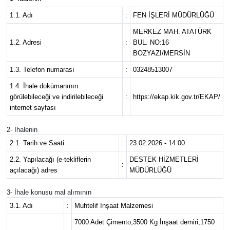
1.1. Adı
:
FEN İŞLERİ MÜDÜRLÜĞÜ
MERKEZ MAH. ATATÜRK
1.2. Adresi
:
BUL. NO:16
BOZYAZI/MERSİN
1.3. Telefon numarası
:
03248513007
1.4. İhale dokümanının
görülebileceği ve indirilebileceği
:
https://ekap.kik.gov.tr/EKAP/
internet sayfası
2- İhalenin
2.1. Tarih ve Saati
:
23.02.2026 - 14:00
2.2. Yapılacağı (e-tekliflerin
DESTEK HİZMETLERİ
:
açılacağı) adres
MÜDÜRLÜĞÜ
3- İhale konusu mal alımının
3.1. Adı
:
Muhtelif İnşaat Malzemesi
7000 Adet Çimento,3500 Kg İnşaat demiri,1750