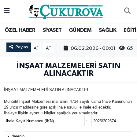
Mersin Nöbetçi Eczaneler
ÖZEL HABER
SİYASET
GÜNDEM
SAĞLIK
EĞİT
Mersin Hava Durumu
Paylaş
-
+
06.02.2026 - 00:01
65
A
A
Mersin Namaz Vakitleri
İNŞAAT MALZEMELERİ SATIN
Mersin Trafik Yoğunluk Haritası
ALINACAKTIR
Süper Lig Puan Durumu ve Fikstür
İNŞAAT MALZEMELERİ SATIN ALINACAKTIR
Tüm Manşetler
Muhtelif İnşaat Malzemesi mal alımı 4734 sayılı Kamu İhale Kanununun
19 uncu maddesine göre açık ihale usulü ile ihale edilecektir.
İhaleye ilişkin ayrıntılı bilgiler aşağıda yer almaktadır:
Son Dakika Haberleri
İhale Kayıt Numarası (İKN)
:
2026/202674
Haber Arşivi
1- İdarenin