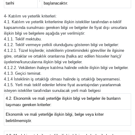
tarihi
başlanacaktır.
4- Katılım ve yeterlik kriterleri:
4.1. Katılım ve yeterlik kriterlerine ilişkin istekliler tarafından e-teklif
kapsamında sunulması gereken bilgi ve belgeler ile fiyat dışı unsurlara
ilişkin bilgi ve belgelere aşağıda yer verilmiştir:
4.1.1. Teklif mektubu.
4.1.2. Teklif vermeye yetkili olunduğunu gösteren bilgi ve belgeler:
4.1.2.1. Tüzel kişilerde; isteklilerin yönetimindeki görevliler ile ilgisine
göre, ortaklar ve ortaklık oranlarına (halka arz edilen hisseler hariç)/
üyelerine/kurucularına ilişkin bilgi ve belgeler.
4.1.2.2. Vekâleten ihaleye katılma halinde vekile ilişkin bilgi ve belgeler.
4.1.3. Geçici teminat.
4.1.4 İsteklinin iş ortaklığı olması halinde iş ortaklığı beyannamesi.
4.1.5. Yerli malı teklif edenler lehine fiyat avantajından yararlanmak
isteyen istekliler tarafından sunulacak yerli malı belgesi
4.2. Ekonomik ve mali yeterliğe ilişkin bilgi ve belgeler ile bunların
taşıması gereken kriterler:
Ekonomik ve mali yeterliğe ilişkin bilgi, belge veya kriter
belirtilmemiştir.