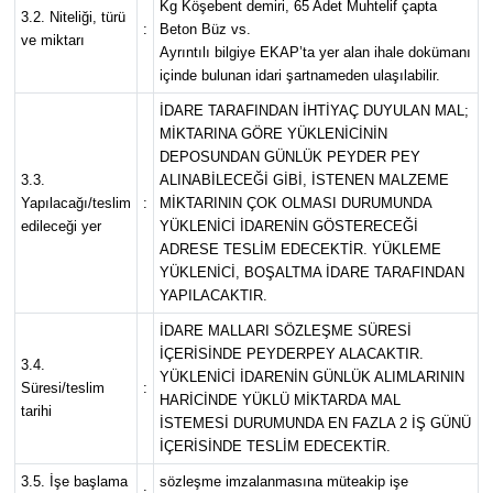
Kg Köşebent demiri, 65 Adet Muhtelif çapta
3.2. Niteliği, türü
:
Beton Büz vs.
ve miktarı
Ayrıntılı bilgiye EKAP’ta yer alan ihale dokümanı
içinde bulunan idari şartnameden ulaşılabilir.
İDARE TARAFINDAN İHTİYAÇ DUYULAN MAL;
MİKTARINA GÖRE YÜKLENİCİNİN
DEPOSUNDAN GÜNLÜK PEYDER PEY
3.3.
ALINABİLECEĞİ GİBİ, İSTENEN MALZEME
Yapılacağı/teslim
:
MİKTARININ ÇOK OLMASI DURUMUNDA
edileceği yer
YÜKLENİCİ İDARENİN GÖSTERECEĞİ
ADRESE TESLİM EDECEKTİR. YÜKLEME
YÜKLENİCİ, BOŞALTMA İDARE TARAFINDAN
YAPILACAKTIR.
İDARE MALLARI SÖZLEŞME SÜRESİ
İÇERİSİNDE PEYDERPEY ALACAKTIR.
3.4.
YÜKLENİCİ İDARENİN GÜNLÜK ALIMLARININ
Süresi/teslim
:
HARİCİNDE YÜKLÜ MİKTARDA MAL
tarihi
İSTEMESİ DURUMUNDA EN FAZLA 2 İŞ GÜNÜ
İÇERİSİNDE TESLİM EDECEKTİR.
3.5. İşe başlama
sözleşme imzalanmasına müteakip işe
: