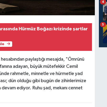
4
5
arasında Hürmüz Boğazı krizinde şartlar
üle
a hesabından paylaştığı mesajda, "Ömrünü
irfanına adayan, büyük mütefekkir Cemil
münde rahmetle, minnetle ve hürmetle yad
rası; dün olduğu gibi bugün de zihinlerimize
aya devam ediyor. Ruhu şad, mekanı cennet