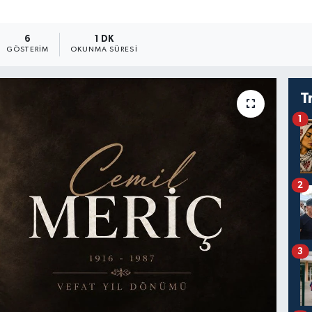
6
1 DK
GÖSTERIM
OKUNMA SÜRESI
T
1
2
3