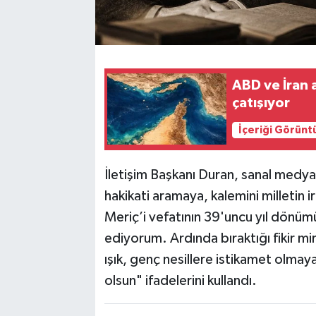
ABD ve İran 
çatışıyor
İçeriği Görünt
İletişim Başkanı Duran, sanal medy
hakikati aramaya, kalemini milletin 
Meriç’i vefatının 39'uncu yıl dönü
ediyorum. Ardında bıraktığı fikir mi
ışık, genç nesillere istikamet olm
olsun" ifadelerini kullandı.