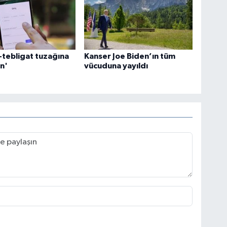
-tebligat tuzağına
Kanser Joe Biden’ın tüm
n'
vücuduna yayıldı