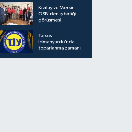
Kızılay ve Mersin
OSB'den iş birliği
görüşmesi
Tarsus
İdmanyurdu’nda
toparlanma zamanı