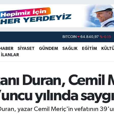
BITCOIN
64.840,97
%-0.15
DOLAR
47,7436
%0.18
 HABER
SİYASET
GÜNDEM
SAĞLIK
EĞİTİM
KÜLT
 İLANLAR
EURO
55,2510
%0.32
STERLİN
64,4811
%0.38
GRAM ALTIN
6660.55
%0
kanı Duran, Cemil 
BİST100
13.779
%-14
’uncu yılında saygı
Duran, yazar Cemil Meriç'in vefatının 39'u