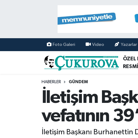
Mersin Nöbetçi Eczaneler
Mersin Hava Durumu
Foto Galeri
Video
Yazarlar
Mersin Namaz Vakitleri
ÖZEL
RESMİ
Mersin Trafik Yoğunluk Haritası
HABERLER
GÜNDEM
Süper Lig Puan Durumu ve Fikstür
İletişim Baş
Tüm Manşetler
vefatının 39
Son Dakika Haberleri
İletişim Başkanı Burhanettin 
Haber Arşivi