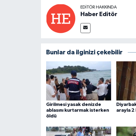
EDITÖR HAKKINDA
Haber Editör
Bunlar da ilginizi çekebilir
Girilmesi yasak denizde
Diyarbak
ablasını kurtarmak isterken
arayla 2
öldü