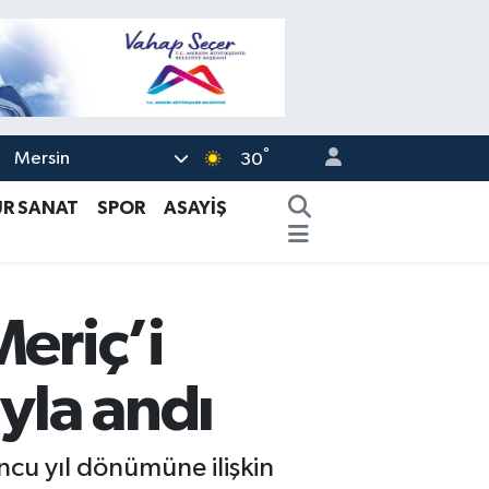
°
Mersin
30
ÜR SANAT
SPOR
ASAYİŞ
Meriç’i
yla andı
ncu yıl dönümüne ilişkin