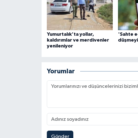
Yumurtalık’ta yollar,
'Sahte e
kaldırımlar ve merdivenler
düşmeyi
yenileniyor
Yorumlar
Gönder