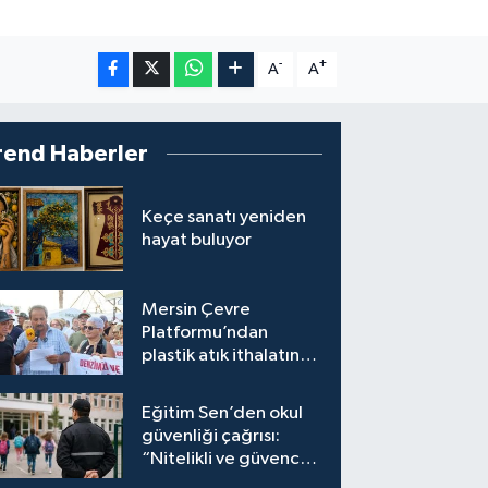
-
+
A
A
rend Haberler
Keçe sanatı yeniden
hayat buluyor
Mersin Çevre
Platformu’ndan
plastik atık ithalatına
tepki
Eğitim Sen’den okul
güvenliği çağrısı:
“Nitelikli ve güvenceli
personel istiyoruz”