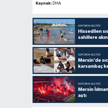
Kaynak:
DHA
EDITÖRÜN SEÇTIĞI
Hissedilen sı
sahillere akın
EDITÖRÜN SEÇTIĞI
Mersin’de sıc
karsambaç ke
EDITÖRÜN SEÇTIĞI
Mersin İdmany
aştı