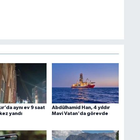
ır’da aynı ev 9 saat
Abdülhamid Han, 4 yıldır
 kez yandı
Mavi Vatan'da görevde