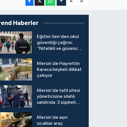
A
A
rend Haberler
Eğitim Sen’den okul
güvenliği çağrısı:
“Nitelikli ve güvenceli
personel istiyoruz”
Mersin’de Hayrettin
Karaca heykeli dikkat
çekiyor
Mersin’de tatil sitesi
yöneticisine silahlı
saldırıda 3 şüpheli
tutuklandı
Mersin’de aşırı
sıcaklar araç