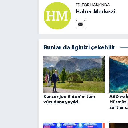
EDITÖR HAKKINDA
Haber Merkezi
Bunlar da ilginizi çekebilir
Kanser Joe Biden’ın tüm
ABD ve İ
vücuduna yayıldı
Hürmüz 
şartlar ç