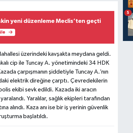
5
işkin yeni düzenleme Meclis’ten geçti
üle
Mahallesi üzerindeki kavşakta meydana geldi.
akalı cip ile Tuncay A. yönetimindeki 34 HDK
 Kazada çarpışmanın şiddetiyle Tuncay A.’nın
daki elektrik direğine çarptı. Çevredekilerin
polis ekibi sevk edildi. Kazada iki aracın
yaralandı. Yaralılar, sağlık ekipleri tarafından
na alındı. Kaza anı ise bir iş yerinin güvenlik
ruşturma başlatıldı.