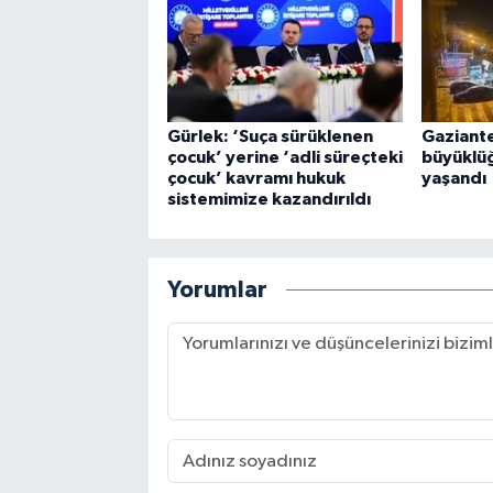
Gürlek: ‘Suça sürüklenen
Gaziant
çocuk’ yerine ‘adli süreçteki
büyüklü
çocuk’ kavramı hukuk
yaşandı
sistemimize kazandırıldı
Yorumlar