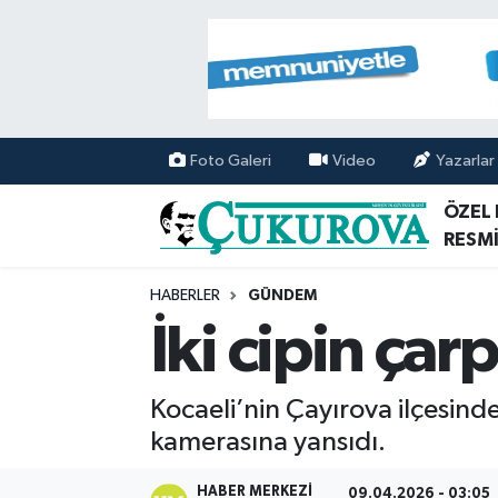
Mersin Nöbetçi Eczaneler
Mersin Hava Durumu
Foto Galeri
Video
Yazarlar
Mersin Namaz Vakitleri
ÖZEL
RESMİ
Mersin Trafik Yoğunluk Haritası
HABERLER
GÜNDEM
Süper Lig Puan Durumu ve Fikstür
İki cipin çar
Tüm Manşetler
Kocaeli’nin Çayırova ilçesinde
Son Dakika Haberleri
kamerasına yansıdı.
Haber Arşivi
HABER MERKEZI
09.04.2026 - 03:05