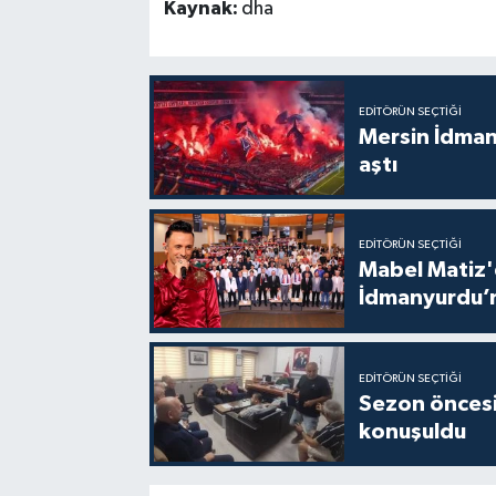
Kaynak:
dha
EDITÖRÜN SEÇTIĞI
Mersin İdmany
aştı
EDITÖRÜN SEÇTIĞI
Mabel Matiz'
İdmanyurdu’n
EDITÖRÜN SEÇTIĞI
Sezon öncesi
konuşuldu