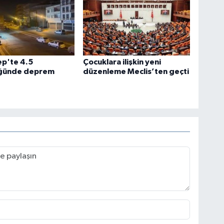
ep'te 4.5
Çocuklara ilişkin yeni
ğünde deprem
düzenleme Meclis’ten geçti