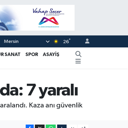
°
Mersin
26
ÜR SANAT
SPOR
ASAYİŞ
da: 7 yaralı
 yaralandı. Kaza anı güvenlik
-
+