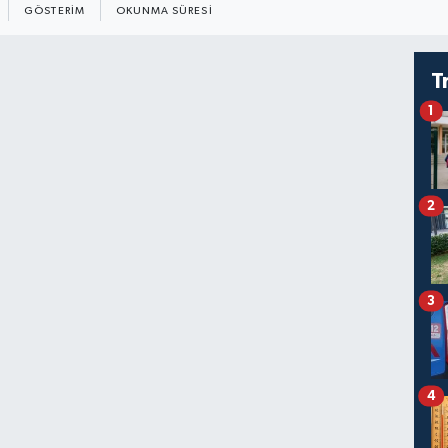
GÖSTERIM
OKUNMA SÜRESI
T
1
2
3
4