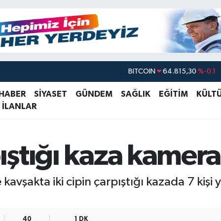
BITCOIN
64.815,30
%-0.1
DOLAR
47,7436
%0.18
 HABER
SİYASET
GÜNDEM
SAĞLIK
EĞİTİM
KÜLT
EURO
55,2510
%0.32
 İLANLAR
STERLİN
64,4811
%0.38
GRAM ALTIN
6660.55
%0
pıştığı kaza kamera
BİST100
13.779
%-14
 kavşakta iki cipin çarpıştığı kazada 7 kişi
40
1 DK