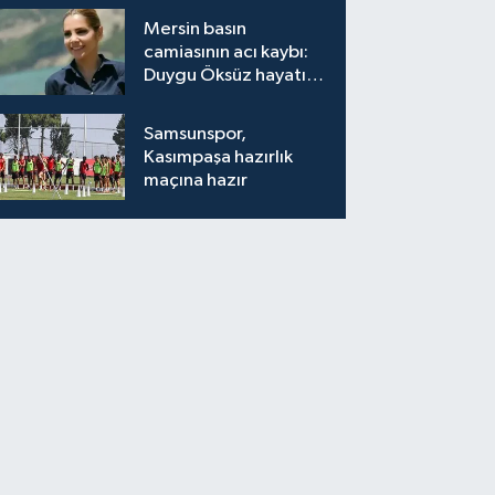
Mersin basın
camiasının acı kaybı:
Duygu Öksüz hayatını
kaybetti
Samsunspor,
Kasımpaşa hazırlık
maçına hazır