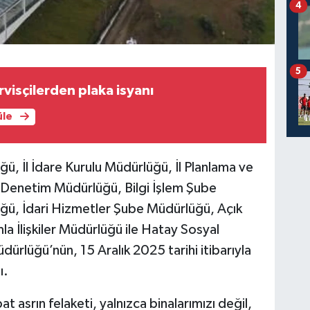
4
5
visçilerden plaka isyanı
üle
lüğü, İl İdare Kurulu Müdürlüğü, İl Planlama ve
Denetim Müdürlüğü, Bilgi İşlem Şube
üğü, İdari Hizmetler Şube Müdürlüğü, Açık
la İlişkiler Müdürlüğü ile Hatay Sosyal
rlüğü’nün, 15 Aralık 2025 tarihi itibarıyla
ı.
 asrın felaketi, yalnızca binalarımızı değil,