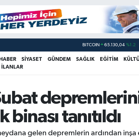
BITCOIN
65.130,04
%1.2
DOLAR
47,7106
%0.17
EURO
55,1652
%0.27
 HABER
SİYASET
GÜNDEM
SAĞLIK
EĞİTİM
KÜLT
 İLANLAR
STERLİN
64,4046
%0.35
GRAM ALTIN
6618.49
%2.12
BİST100
13.773
%-19
Şubat depremlerin
k binası tanıtıldı
eydana gelen depremlerin ardından inşa e