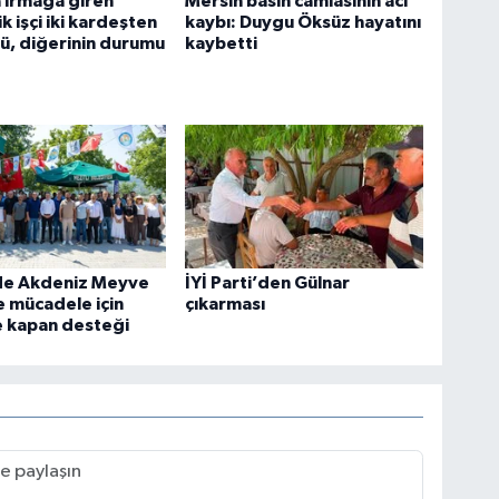
 ırmağa giren
Mersin basın camiasının acı
k işçi iki kardeşten
kaybı: Duygu Öksüz hayatını
dü, diğerinin durumu
kaybetti
’de Akdeniz Meyve
İYİ Parti’den Gülnar
e mücadele için
çıkarması
re kapan desteği