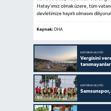
Hatay’ımız olmak üzere, tüm vatand
devletimize hayırlı olmasını diliyor
Kaynak:
DHA
EDITÖRÜN SEÇTIĞI
Vergisini ver
tanımayanlar 
EDITÖRÜN SEÇTIĞI
Samsunspor, 