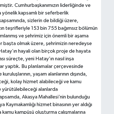
emiştir. Cumhurbaşkanımızın liderliğinde ve
 yönelik kapsamlı bir seferberlik
kapsamında, sizlerin de bildiği üzere,
n teşrifleriyle 153 bin 755 bağımsız bölümün
mamlanmış ve şehrimiz için önemli bir aşama
er başta olmak üzere, şehrimizin neredeyse
 Hatay’ın hayali olan birçok proje de hayata
sı süreçte, yeni Hatay’ın nasıl inşa
lar yaptık. Bu planlamalar çerçevesinde
e kuruluşlarının, yaşam alanlarının dışında,
ceği, kolay hizmet alabileceği ve kamu
e yürütülebileceği alanlarda
 kapsamda, Akasya Mahallesi’nin bulunduğu
a Kaymakamlığı hizmet binasının yer aldığı
ada kamu kampüsü oluşturma çalışmalarına