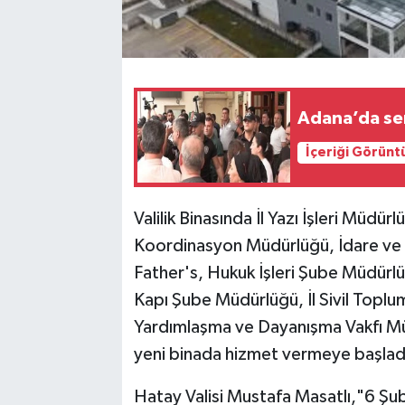
Adana’da ser
İçeriği Görünt
Valilik Binasında İl Yazı İşleri Müdür
Koordinasyon Müdürlüğü, İdare ve 
Father's, Hukuk İşleri Şube Müdürl
Kapı Şube Müdürlüğü, İl Sivil Toplum
Yardımlaşma ve Dayanışma Vakfı Müdü
yeni binada hizmet vermeye başlad
Hatay Valisi Mustafa Masatlı,"6 Şubat