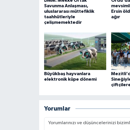
DMM: Mekke Ortak
Ordu'da
Savunma Anlaşması,
mevsimli
uluslararası müttefiklik
Ersin öl
taahhütleriyle
ağır
çelişmemektedir
Büyükbaş hayvanlara
Mezitli
elektronik küpe dönemi
Sineğiyl
çiftçile
Yorumlar