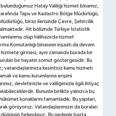
de bulunduğumuz Hatay Valiliği hizmet binamız,
 tarafında Tapu ve Kadastro Bölge Müdürlüğü,
üdürlüğü, biraz ilerisinde Çevre, Şehircilik
 almaktadır. Alt bölümde Türkiye İstatistik
amlanmış olup hâlihazırda hizmet
arma Komutanlığı binasının inşaatı da devam
n hizmete girmesi, aynı zamanda burada bir
 kurulan bir hayatın somut göstergesidir. Bu
; vatandaşlarımıza kesintisiz kamu hizmeti
lamak ve kamu kurumlarına erişimi
mız, devletimizle ve valiliğimizle ilgili ihtiyaç
labileceklerdir. Bununla birlikte yalnızca bu
e hükümet konaklarını tamamladık. Bu yapıları,
rak görüyoruz. Vatandaşlarımızın da buraları
rdüğünün farkındayız. Bu nedenle başta