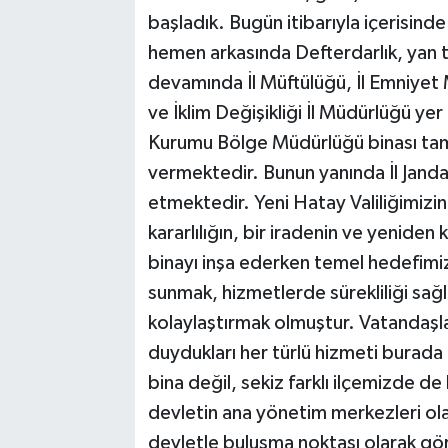
başladık. Bugün itibarıyla içerisin
hemen arkasında Defterdarlık, yan
devamında İl Müftülüğü, İl Emniyet M
ve İklim Değişikliği İl Müdürlüğü yer
Kurumu Bölge Müdürlüğü binası tam
vermektedir. Bunun yanında İl Jand
etmektedir. Yeni Hatay Valiliğimizi
kararlılığın, bir iradenin ve yeniden
binayı inşa ederken temel hedefimiz
sunmak, hizmetlerde sürekliliği sağ
kolaylaştırmak olmuştur. Vatandaşları
duydukları her türlü hizmeti burada a
bina değil, sekiz farklı ilçemizde d
devletin ana yönetim merkezleri ola
devletle buluşma noktası olarak gö