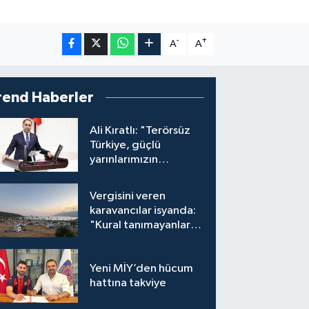
-
+
A
A
rend Haberler
Ali Kıratlı: "Terörsüz
Türkiye, güçlü
yarınlarımızın
teminatıdır"
Vergisini veren
karavancılar isyanda:
"Kural tanımayanlar
hepimizi zan altında
bırakıyor"
Yeni MİY’den hücum
hattına takviye