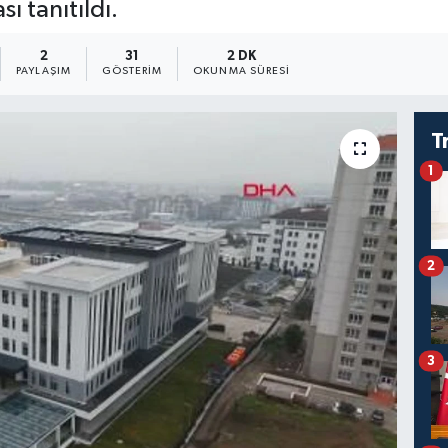
sı tanıtıldı.
2
31
2 DK
PAYLAŞIM
GÖSTERIM
OKUNMA SÜRESI
T
1
2
3