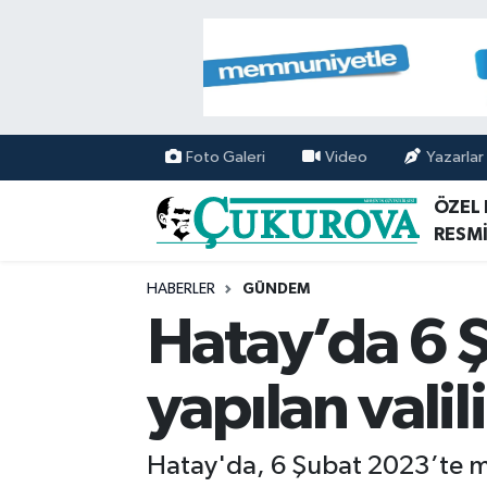
Mersin Nöbetçi Eczaneler
Mersin Hava Durumu
Foto Galeri
Video
Yazarlar
Mersin Namaz Vakitleri
ÖZEL
RESMİ
Mersin Trafik Yoğunluk Haritası
HABERLER
GÜNDEM
Süper Lig Puan Durumu ve Fikstür
Hatay’da 6 
Tüm Manşetler
yapılan valili
Son Dakika Haberleri
Hatay'da, 6 Şubat 2023’te m
Haber Arşivi