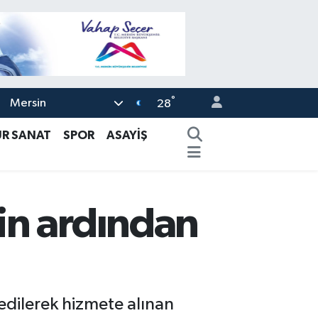
°
Mersin
28
ÜR SANAT
SPOR
ASAYİŞ
in ardından
dilerek hizmete alınan