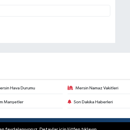
ersin Hava Durumu
Mersin Namaz Vakitleri
m Manşetler
Son Dakika Haberleri
.
n faydalanıyoruz. Detaylar için lütfen tıklayın.