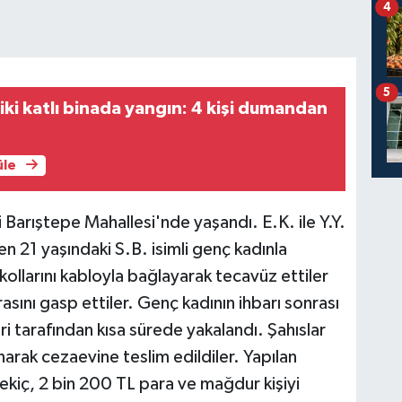
4
5
 iki katlı binada yangın: 4 kişi dumandan
üle
 Barıştepe Mahallesi'nde yaşandı. E.K. ile Y.Y.
en 21 yaşındaki S.B. isimli genç kadınla
 kollarını kabloyla bağlayarak tecavüz ettiler
asını gasp ettiler. Genç kadının ihbarı sonrası
ri tarafından kısa sürede yakalandı. Şahıslar
arak cezaevine teslim edildiler. Yapılan
kiç, 2 bin 200 TL para ve mağdur kişiyi