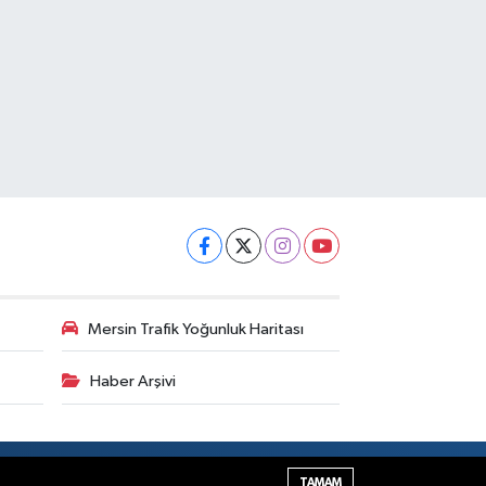
Mersin Trafik Yoğunluk Haritası
Haber Arşivi
Haber Yazılımı:
TE Bilişim
TAMAM