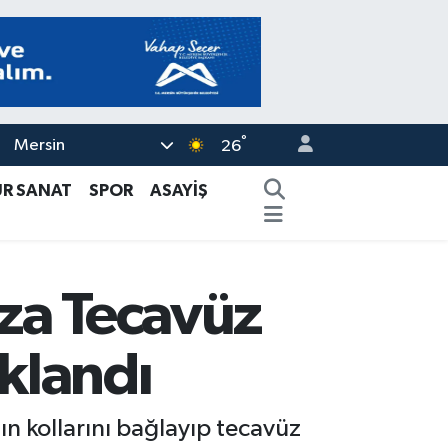
°
Mersin
26
ÜR SANAT
SPOR
ASAYİŞ
za Tecavüz
uklandı
n kollarını bağlayıp tecavüz