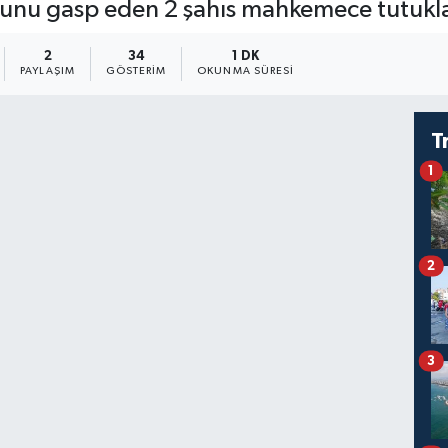
onunu gasp eden 2 şahıs mahkemece tutukl
2
34
1 DK
PAYLAŞIM
GÖSTERIM
OKUNMA SÜRESI
T
1
2
3