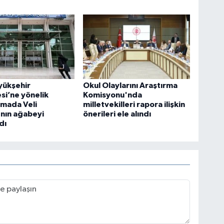
yükşehir
Okul Olaylarını Araştırma
si’ne yönelik
Komisyonu'nda
rmada Veli
milletvekilleri rapora ilişkin
nın ağabeyi
önerileri ele alındı
dı