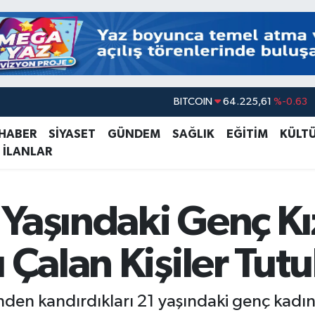
BITCOIN
64.225,61
%-0.63
DOLAR
47,7143
%0.16
 HABER
SİYASET
GÜNDEM
SAĞLIK
EĞİTİM
KÜLT
 İLANLAR
EURO
55,0317
%-0.02
STERLİN
64,2463
%0.07
GRAM ALTIN
6510.40
%0.45
 Yaşındaki Genç Kı
BİST100
13.799
%70
 Çalan Kişiler Tut
den kandırdıkları 21 yaşındaki genç kadını