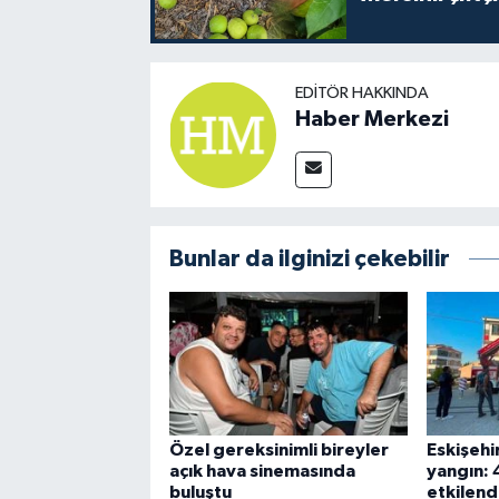
EDITÖR HAKKINDA
Haber Merkezi
Bunlar da ilginizi çekebilir
Özel gereksinimli bireyler
Eskişehir
açık hava sinemasında
yangın: 
buluştu
etkilend