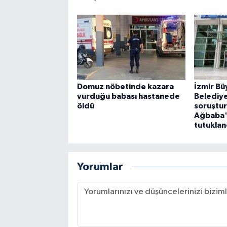
Domuz nöbetinde kazara
İzmir Bü
vurduğu babası hastanede
Belediye
öldü
soruştu
Ağbaba'
tutuklan
Yorumlar