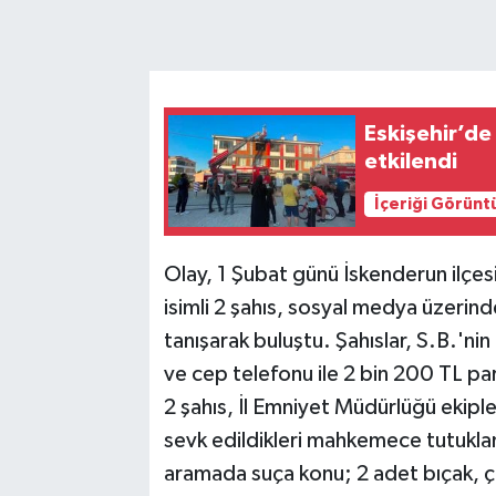
Eskişehir’de
etkilendi
İçeriği Görünt
Olay, 1 Şubat günü İskenderun ilçesi
isimli 2 şahıs, sosyal medya üzerind
tanışarak buluştu. Şahıslar, S.B.'nin
ve cep telefonu ile 2 bin 200 TL par
2 şahıs, İl Emniyet Müdürlüğü ekiple
sevk edildikleri mahkemece tutuklan
aramada suça konu; 2 adet bıçak, çe