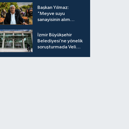
Başkan Yılmaz:
"Meyve suyu
sanayisinin alım
fiyatları yeniden
değerlendirilmeli''
İzmir Büyükşehir
Belediyesi’ne yönelik
soruşturmada Veli
Ağbaba'nın ağabeyi
tutuklandı