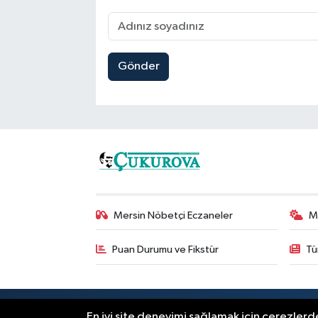
Gönder
Mersin Nöbetçi Eczaneler
M
Puan Durumu ve Fikstür
Tü
RSS
Copyright © 2025. Her hakkı saklıdır
En iyi site deneyimi sağlamak için çerezlerde