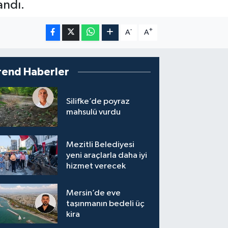
andı.
-
+
A
A
rend Haberler
Silifke’de poyraz
mahsulü vurdu
Mezitli Belediyesi
yeni araçlarla daha iyi
hizmet verecek
Mersin’de eve
taşınmanın bedeli üç
kira