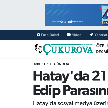
Mersin Nöbetçi Eczaneler
Mersin Hava Durumu
Foto Galeri
Video
Yazarlar
Mersin Namaz Vakitleri
ÖZEL
RESMİ
Mersin Trafik Yoğunluk Haritası
HABERLER
GÜNDEM
Süper Lig Puan Durumu ve Fikstür
Hatay'da 21
Tüm Manşetler
Edip Parasını
Son Dakika Haberleri
Hatay’da sosyal medya üzerin
Haber Arşivi