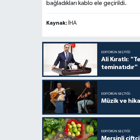
bağladıkları kablo ele geçirildi.
Kaynak:
İHA
EDITÖRÜN SEÇTIĞI
Ali Kıratlı: "
teminatıdır"
EDITÖRÜN SEÇTIĞI
Müzik ve hika
EDITÖRÜN SEÇTIĞI
Mersinli çift