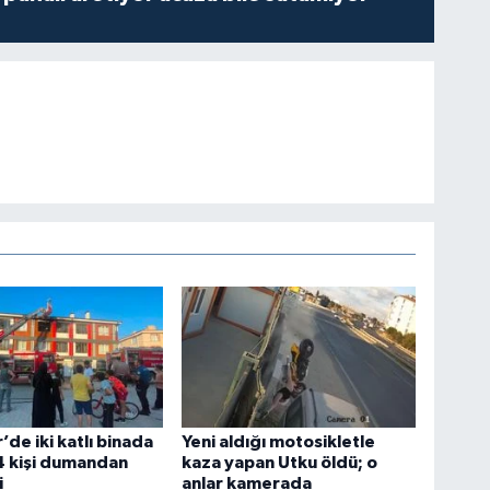
’de iki katlı binada
Yeni aldığı motosikletle
4 kişi dumandan
kaza yapan Utku öldü; o
i
anlar kamerada