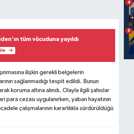
4
5
iden’ın tüm vücuduna yayıldı
üle
ınmasına ilişkin gerekli belgelerin
rının sağlanmadığı tespit edildi. Bunun
ak koruma altına alındı. Olayla ilgili şahıslar
ari para cezası uygulanırken, yaban hayatının
dele çalışmalarının kararlılıkla sürdürüldüğü