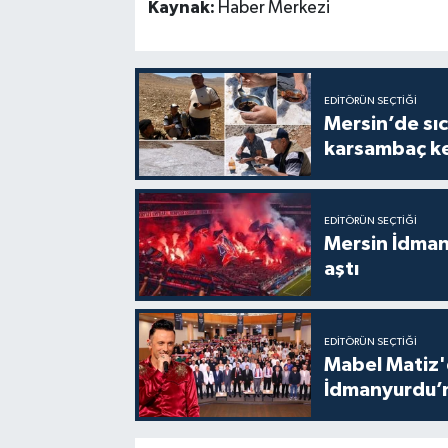
Kaynak:
Haber Merkezi
EDITÖRÜN SEÇTIĞI
Mersin’de sıc
karsambaç ke
EDITÖRÜN SEÇTIĞI
Mersin İdmany
aştı
EDITÖRÜN SEÇTIĞI
Mabel Matiz'
İdmanyurdu’n