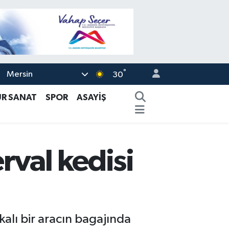
°
Mersin
30
ÜR SANAT
SPOR
ASAYİŞ
rval kedisi
alı bir aracın bagajında