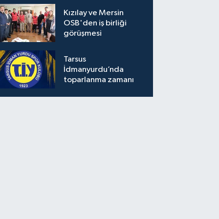
Kızılay ve Mersin
OSB'den iş birliği
görüşmesi
Tarsus
İdmanyurdu’nda
toparlanma zamanı