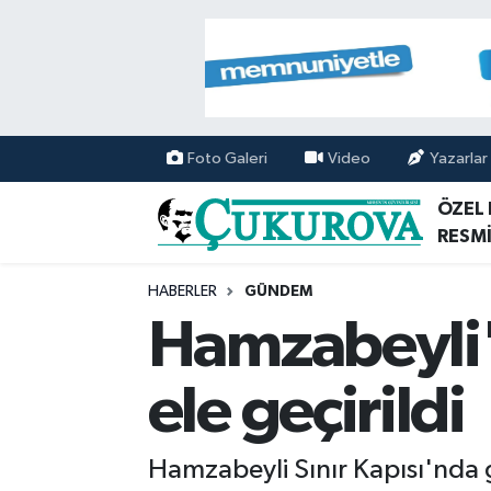
Mersin Nöbetçi Eczaneler
Mersin Hava Durumu
Foto Galeri
Video
Yazarlar
Mersin Namaz Vakitleri
ÖZEL
RESMİ
Mersin Trafik Yoğunluk Haritası
HABERLER
GÜNDEM
Süper Lig Puan Durumu ve Fikstür
Hamzabeyli'd
Tüm Manşetler
ele geçirildi
Son Dakika Haberleri
Hamzabeyli Sınır Kapısı'nda g
Haber Arşivi