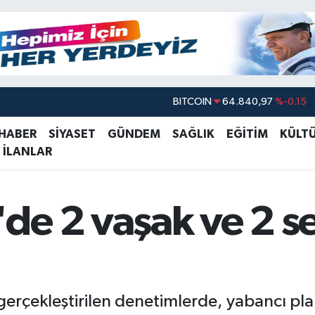
BITCOIN
64.840,97
%-0.15
DOLAR
47,7436
%0.18
 HABER
SİYASET
GÜNDEM
SAĞLIK
EĞİTİM
KÜLT
 İLANLAR
EURO
55,2510
%0.32
STERLİN
64,4811
%0.38
GRAM ALTIN
6660.55
%0
e 2 vaşak ve 2 se
BİST100
13.779
%-14
erçekleştirilen denetimlerde, yabancı plak