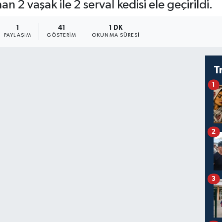
n 2 vaşak ile 2 serval kedisi ele geçirildi.
1
41
1 DK
PAYLAŞIM
GÖSTERIM
OKUNMA SÜRESI
T
1
2
3