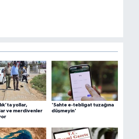
ık’ta yollar,
'Sahte e-tebligat tuzağına
lar ve merdivenler
düşmeyin'
yor