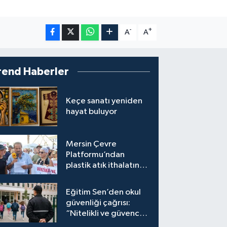
-
+
A
A
rend Haberler
Keçe sanatı yeniden
hayat buluyor
Mersin Çevre
Platformu’ndan
plastik atık ithalatına
tepki
Eğitim Sen’den okul
güvenliği çağrısı:
“Nitelikli ve güvenceli
personel istiyoruz”