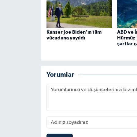
Kanser Joe Biden’ın tüm
ABD ve İ
vücuduna yayıldı
Hürmüz 
şartlar ç
Yorumlar