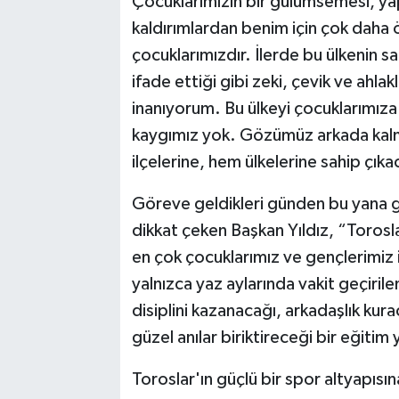
Çocuklarımızın bir gülümsemesi, yap
kaldırımlardan benim için çok daha
çocuklarımızdır. İlerde bu ülkenin s
ifade ettiği gibi zeki, çevik ve ahla
inanıyorum. Bu ülkeyi çocuklarımız
kaygımız yok. Gözümüz arkada kalm
ilçelerine, hem ülkelerine sahip çıka
Göreve geldikleri günden bu yana g
dikkat çeken Başkan Yıldız, “Toros
en çok çocuklarımız ve gençlerimiz 
yalnızca yaz aylarında vakit geçirile
disiplini kazanacağı, arkadaşlık ku
güzel anılar biriktireceği bir eğitim
Toroslar'ın güçlü bir spor altyapısı