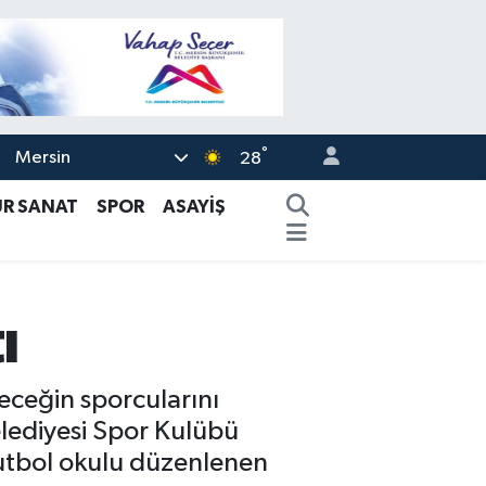
°
Mersin
28
ÜR SANAT
SPOR
ASAYİŞ
ı
leceğin sporcularını
elediyesi Spor Kulübü
futbol okulu düzenlenen