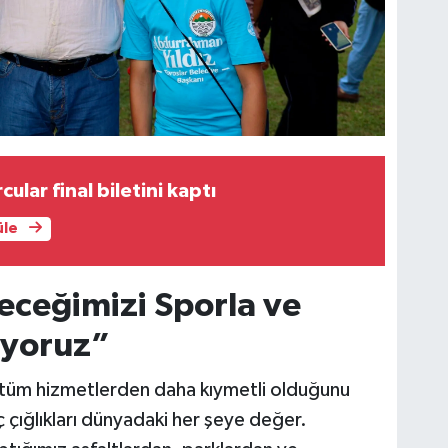
cular final biletini kaptı
üle
eceğimizi Sporla ve
iyoruz”
 tüm hizmetlerden daha kıymetli olduğunu
 çığlıkları dünyadaki her şeye değer.