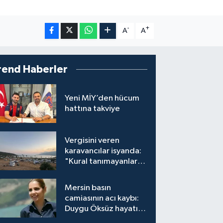
-
+
A
A
rend Haberler
Yeni MİY’den hücum
hattına takviye
Vergisini veren
karavancılar isyanda:
"Kural tanımayanlar
hepimizi zan altında
bırakıyor"
Mersin basın
camiasının acı kaybı:
Duygu Öksüz hayatını
kaybetti