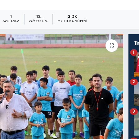
1
12
3 DK
PAYLAŞIM
GÖSTERIM
OKUNMA SÜRESI
T
1
2
3