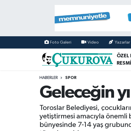
Mersin Nöbetçi Eczaneler
Mersin Hava Durumu
Foto Galeri
Video
Yazarlar
Mersin Namaz Vakitleri
ÖZEL
RESMİ
Mersin Trafik Yoğunluk Haritası
HABERLER
SPOR
Süper Lig Puan Durumu ve Fikstür
Geleceğin yıl
Tüm Manşetler
Toroslar Belediyesi, çocukları
Son Dakika Haberleri
yetiştirmesi amacıyla önemli 
bünyesinde 7-14 yaş grubunda
Haber Arşivi