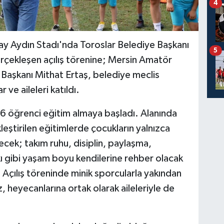
4
y Aydın Stadı'nda Toroslar Belediye Başkanı
5
erçekleşen açılış törenine; Mersin Amatör
Başkanı Mithat Ertaş, belediye meclis
 ve aileleri katıldı.
16 öğrenci eğitim almaya başladı. Alanında
eştirilen eğitimlerde çocukların yalnızca
cek; takım ruhu, disiplin, paylaşma,
 gibi yaşam boyu kendilerine rehber olacak
Açılış töreninde minik sporcularla yakından
 heyecanlarına ortak olarak aileleriyle de