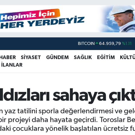
DOLAR
47,7436
%0.18
EURO
55,2510
%0.32
 HABER
SİYASET
GÜNDEM
SAĞLIK
EĞİTİM
KÜLT
 İLANLAR
STERLİN
64,4811
%0.38
GRAM ALTIN
6660.55
%0.03
BİST100
13.779
%-14
dızları sahaya çıkt
BITCOIN
64.959,79
%1.11
n yaz tatilini sporla değerlendirmesi ve ge
bir projeyi daha hayata geçirdi. Toroslar B
ki çocuklara yönelik başlatılan ücretsiz 