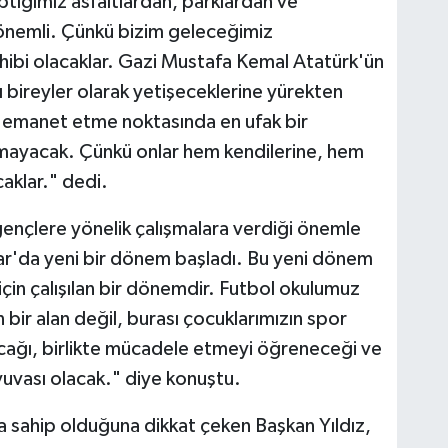
tığımız asfaltlardan, parklardan ve
 önemli. Çünkü bizim geleceğimiz
ahibi olacaklar. Gazi Mustafa Kemal Atatürk'ün
klı bireyler olarak yetişeceklerine yürekten
a emanet etme noktasında en ufak bir
ayacak. Çünkü onlar hem kendilerine, hem
caklar." dedi.
ençlere yönelik çalışmalara verdiği önemle
lar'da yeni bir dönem başladı. Bu yeni dönem
için çalışılan bir dönemdir. Futbol okulumuz
n bir alan değil, burası çocuklarımızın spor
racağı, birlikte mücadele etmeyi öğreneceği ve
 yuvası olacak." diye konuştu.
na sahip olduğuna dikkat çeken Başkan Yıldız,