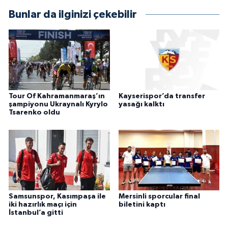
Bunlar da ilginizi çekebilir
Tour Of Kahramanmaraş’ın
Kayserispor’da transfer
şampiyonu Ukraynalı Kyrylo
yasağı kalktı
Tsarenko oldu
Samsunspor, Kasımpaşa ile
Mersinli sporcular final
iki hazırlık maçı için
biletini kaptı
İstanbul’a gitti