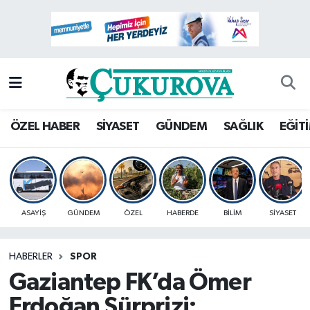
Mersin Nöbetçi Eczaneler
Mersin Hava Durumu
Mersin Namaz Vakitleri
ÖZEL HABER
SİYASET
GÜNDEM
SAĞLIK
EĞİT
Mersin Trafik Yoğunluk Haritası
Süper Lig Puan Durumu ve Fikstür
ASAYİŞ
GÜNDEM
ÖZEL
HABERDE
BİLİM
SİYASET
Tüm Manşetler
HABERLER
SPOR
Son Dakika Haberleri
Gaziantep FK’da Ömer
Haber Arşivi
Erdoğan Sürprizi: