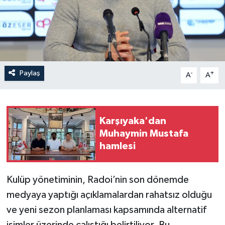
Paylaş
-
+
A
A
Karşıyaka'dan
Muhaymin Mustafa
hamlesi
Kulüp yönetiminin, Radoi’nin son dönemde
medyaya yaptığı açıklamalardan rahatsız olduğu
ve yeni sezon planlaması kapsamında alternatif
isimler üzerinde çalıştığı belirtiliyor. Bu