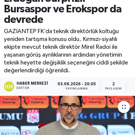
Bursaspor ve Erokspor da
devrede
GAZİANTEP FK’da teknik direktörlük koltuğu
yeniden tartışma konusu oldu. Kırmızı-siyahlı
ekipte mevcut teknik direktör Mirel Radoi ile
yaşanan görüş ayrılıklarının ardından yönetimin
teknik heyette değişiklik seçeneğini ciddi şekilde
değerlendirdiği öğrenildi.
HABER MERKEZI
03.06.2026 - 20:05
2
EDITÖR
YAYINLANMA
PAYLAŞIM
G