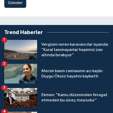
Gönder
Trend Haberler
1
Vergisini veren karavancılar isyanda:
"Kural tanımayanlar hepimizi zan
altında bırakıyor"
2
Mersin basın camiasının acı kaybı:
Duygu Öksüz hayatını kaybetti
3
Ekmen: "Kamu düzeninden feragat
etmeden bu süreç meşrudur"
4