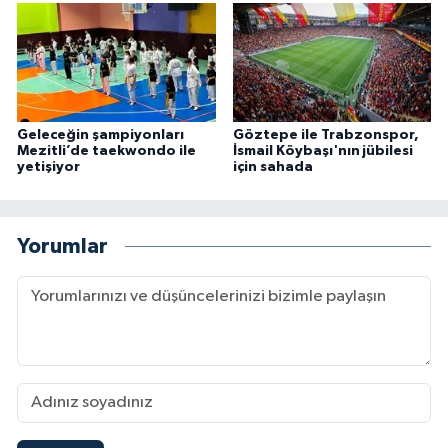
Geleceğin şampiyonları
Göztepe ile Trabzonspor,
Mezitli’de taekwondo ile
İsmail Köybaşı'nın jübilesi
yetişiyor
için sahada
Yorumlar