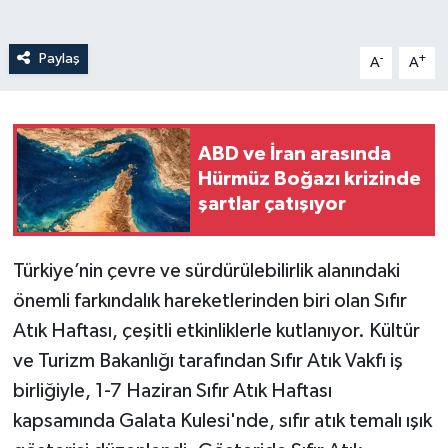
Paylaş
-
+
A
A
ABD ve İran arasında
Hürmüz Boğazı krizinde
şartlar çatışıyor
Türkiye’nin çevre ve sürdürülebilirlik alanındaki
önemli farkındalık hareketlerinden biri olan Sıfır
Atık Haftası, çeşitli etkinliklerle kutlanıyor. Kültür
ve Turizm Bakanlığı tarafından Sıfır Atık Vakfı iş
birliğiyle, 1-7 Haziran Sıfır Atık Haftası
kapsamında Galata Kulesi'nde, sıfır atık temalı ışık