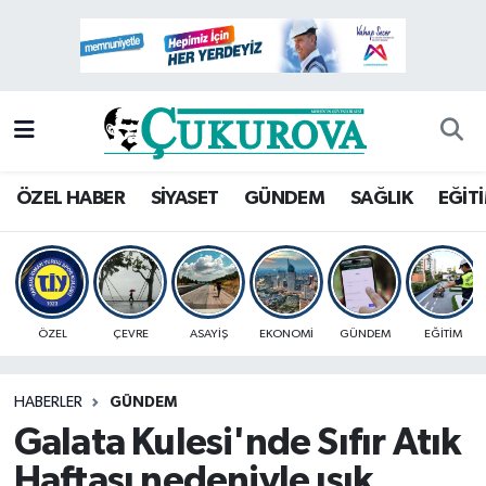
Mersin Nöbetçi Eczaneler
Mersin Hava Durumu
Mersin Namaz Vakitleri
ÖZEL HABER
SİYASET
GÜNDEM
SAĞLIK
EĞİT
Mersin Trafik Yoğunluk Haritası
Süper Lig Puan Durumu ve Fikstür
ÖZEL
ÇEVRE
ASAYİŞ
EKONOMİ
GÜNDEM
EĞİTİM
Tüm Manşetler
HABERLER
GÜNDEM
Son Dakika Haberleri
Galata Kulesi'nde Sıfır Atık
Haber Arşivi
Haftası nedeniyle ışık