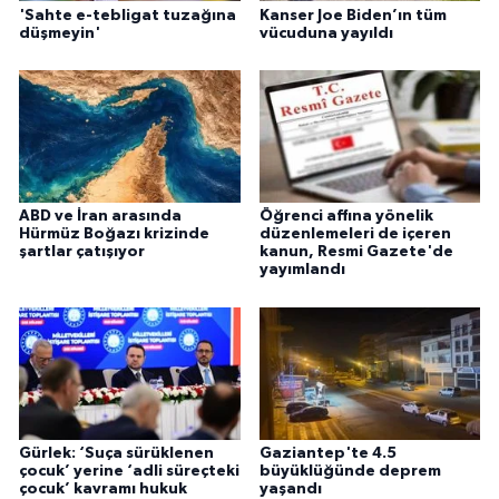
'Sahte e-tebligat tuzağına
Kanser Joe Biden’ın tüm
düşmeyin'
vücuduna yayıldı
ABD ve İran arasında
Öğrenci affına yönelik
Hürmüz Boğazı krizinde
düzenlemeleri de içeren
şartlar çatışıyor
kanun, Resmi Gazete'de
yayımlandı
Gürlek: ‘Suça sürüklenen
Gaziantep'te 4.5
çocuk’ yerine ‘adli süreçteki
büyüklüğünde deprem
çocuk’ kavramı hukuk
yaşandı