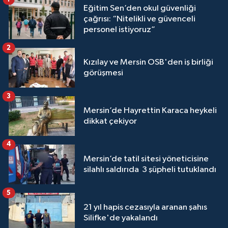
Eğitim Sen’den okul güvenliği
çağrısı: “Nitelikli ve güvenceli
personel istiyoruz”
2
Kızılay ve Mersin OSB'den iş birliği
görüşmesi
3
Mersin’de Hayrettin Karaca heykeli
dikkat çekiyor
4
Mersin’de tatil sitesi yöneticisine
silahlı saldırıda 3 şüpheli tutuklandı
5
21 yıl hapis cezasıyla aranan şahıs
Silifke'de yakalandı