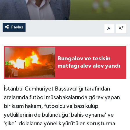
Paylaş
-
+
A
A
Bungalov ve tesisin
mutfağı alev alev yandı
İstanbul Cumhuriyet Başsavcılığı tarafından
aralarında futbol müsabakalarında görev yapan
bir kısım hakem, futbolcu ve bazı kulüp
yetkililerinin de bulunduğu ’bahis oynama’ ve
’şike’ iddialarına yönelik yürütülen soruşturma