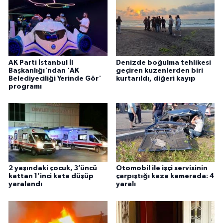
AK Parti İstanbul İl
Denizde boğulma tehlikesi
Başkanlığı'ndan 'AK
geçiren kuzenlerden biri
Belediyeciliği Yerinde Gör'
kurtarıldı, diğeri kayıp
programı
2 yaşındaki çocuk, 3’üncü
Otomobil ile işçi servisinin
kattan 1’inci kata düşüp
çarpıştığı kaza kamerada: 4
yaralandı
yaralı