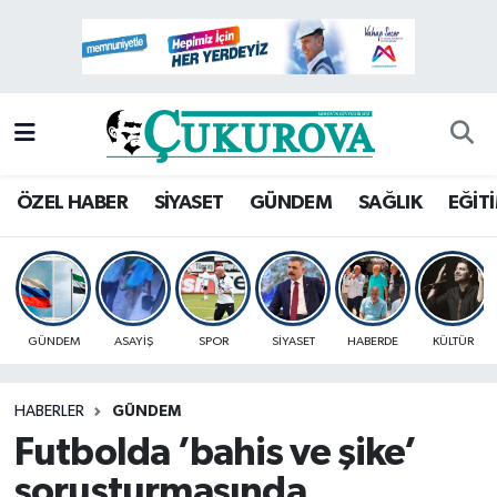
Mersin Nöbetçi Eczaneler
Mersin Hava Durumu
Mersin Namaz Vakitleri
ÖZEL HABER
SİYASET
GÜNDEM
SAĞLIK
EĞİT
Mersin Trafik Yoğunluk Haritası
Süper Lig Puan Durumu ve Fikstür
GÜNDEM
ASAYİŞ
SPOR
SİYASET
HABERDE
KÜLTÜR
Tüm Manşetler
HABERLER
GÜNDEM
Son Dakika Haberleri
Futbolda ’bahis ve şike’
Haber Arşivi
soruşturmasında