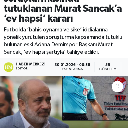
tutuklanan Murat Sancak’a
’ev hapsi’ kararı
Futbolda ’bahis oynama ve şike’ iddialarına
yönelik yürütülen soruşturma kapsamında tutuklu
bulunan eski Adana Demirspor Başkanı Murat
Sancak, ’ev hapsi şartıyla’ tahliye edildi.
HABER MERKEZI
30.01.2026 - 00:38
59
EDITÖR
YAYINLANMA
GÖSTERIM
O