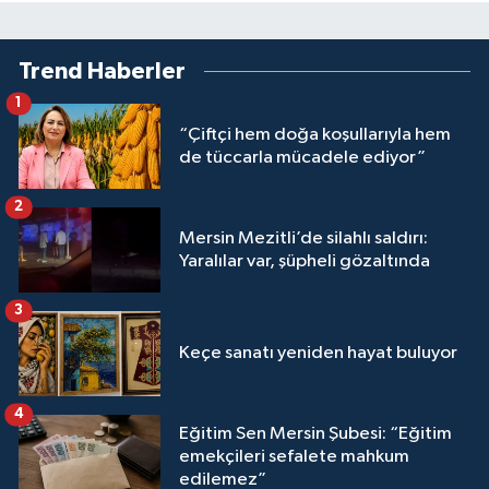
Trend Haberler
1
“Çiftçi hem doğa koşullarıyla hem
de tüccarla mücadele ediyor”
2
Mersin Mezitli’de silahlı saldırı:
Yaralılar var, şüpheli gözaltında
3
Keçe sanatı yeniden hayat buluyor
4
Eğitim Sen Mersin Şubesi: “Eğitim
emekçileri sefalete mahkum
edilemez”