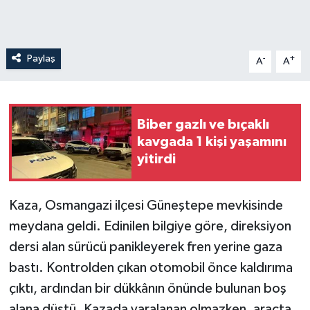
Paylaş
-
+
A
A
Biber gazlı ve bıçaklı
kavgada 1 kişi yaşamını
yitirdi
Kaza, Osmangazi ilçesi Güneştepe mevkisinde
meydana geldi. Edinilen bilgiye göre, direksiyon
dersi alan sürücü panikleyerek fren yerine gaza
bastı. Kontrolden çıkan otomobil önce kaldırıma
çıktı, ardından bir dükkânın önünde bulunan boş
alana düştü. Kazada yaralanan olmazken, araçta