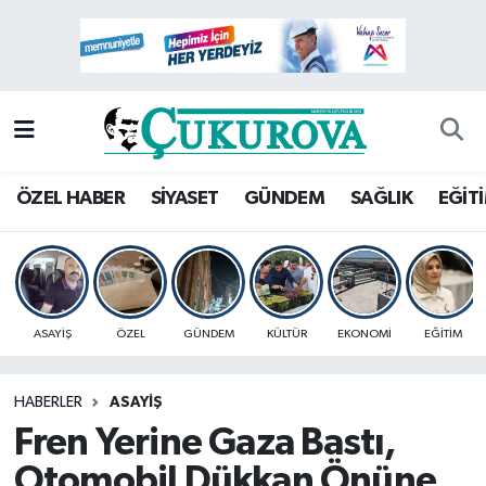
Mersin Nöbetçi Eczaneler
Mersin Hava Durumu
Mersin Namaz Vakitleri
ÖZEL HABER
SİYASET
GÜNDEM
SAĞLIK
EĞİT
Mersin Trafik Yoğunluk Haritası
Süper Lig Puan Durumu ve Fikstür
ASAYİŞ
ÖZEL
GÜNDEM
KÜLTÜR
EKONOMİ
EĞİTİM
Tüm Manşetler
HABERLER
ASAYİŞ
Son Dakika Haberleri
Fren Yerine Gaza Bastı,
Haber Arşivi
Otomobil Dükkan Önüne