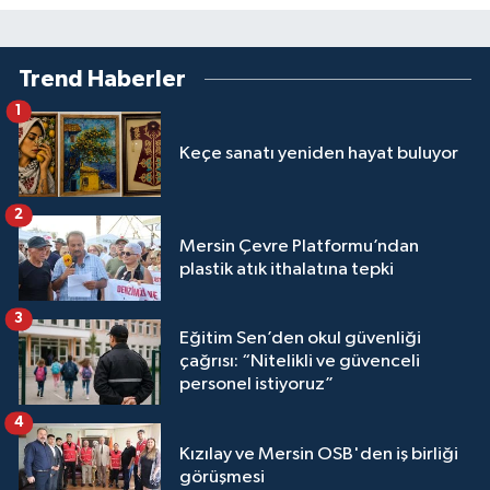
Trend Haberler
1
Keçe sanatı yeniden hayat buluyor
2
Mersin Çevre Platformu’ndan
plastik atık ithalatına tepki
3
Eğitim Sen’den okul güvenliği
çağrısı: “Nitelikli ve güvenceli
personel istiyoruz”
4
Kızılay ve Mersin OSB'den iş birliği
görüşmesi