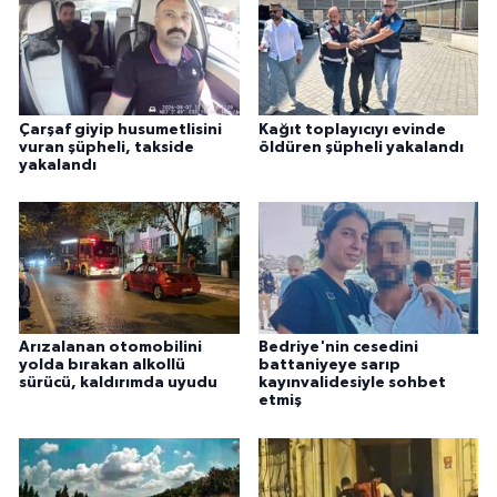
Çarşaf giyip husumetlisini
Kağıt toplayıcıyı evinde
vuran şüpheli, takside
öldüren şüpheli yakalandı
yakalandı
Arızalanan otomobilini
Bedriye'nin cesedini
yolda bırakan alkollü
battaniyeye sarıp
sürücü, kaldırımda uyudu
kayınvalidesiyle sohbet
etmiş