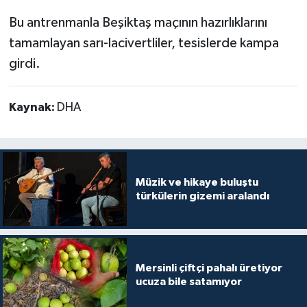
Bu antrenmanla Beşiktaş maçının hazırlıklarını
tamamlayan sarı-lacivertliler, tesislerde kampa
girdi.
Kaynak:
DHA
Müzik ve hikaye buluştu
türkülerin gizemi aralandı
Mersinli çiftçi pahalı üretiyor
ucuza bile satamıyor