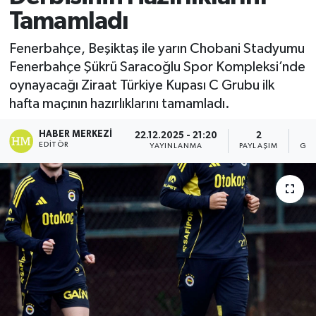
Tamamladı
Fenerbahçe, Beşiktaş ile yarın Chobani Stadyumu
Fenerbahçe Şükrü Saracoğlu Spor Kompleksi’nde
oynayacağı Ziraat Türkiye Kupası C Grubu ilk
hafta maçının hazırlıklarını tamamladı.
HABER MERKEZI
22.12.2025 - 21:20
2
EDITÖR
YAYINLANMA
PAYLAŞIM
GÖS