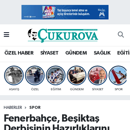
Mersin Nöbetçi Eczaneler
Mersin Hava Durumu
Mersin Namaz Vakitleri
ÖZEL HABER
SİYASET
GÜNDEM
SAĞLIK
EĞİT
Mersin Trafik Yoğunluk Haritası
Süper Lig Puan Durumu ve Fikstür
ASAYİŞ
ÖZEL
EĞİTİM
GÜNDEM
SİYASET
SPOR
Tüm Manşetler
HABERLER
SPOR
Son Dakika Haberleri
Fenerbahçe, Beşiktaş
Haber Arşivi
Derbisinin Hazırlıklarını