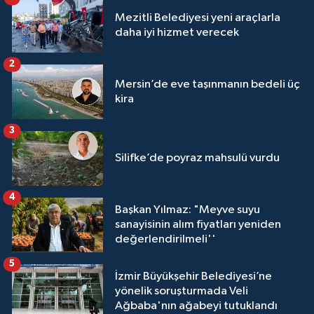
Mezitli Belediyesi yeni araçlarla
daha iyi hizmet verecek
2
Mersin’de eve taşınmanın bedeli üç
kira
3
Silifke’de poyraz mahsulü vurdu
4
Başkan Yılmaz: "Meyve suyu
sanayisinin alım fiyatları yeniden
değerlendirilmeli''
5
İzmir Büyükşehir Belediyesi’ne
yönelik soruşturmada Veli
Ağbaba'nın ağabeyi tutuklandı