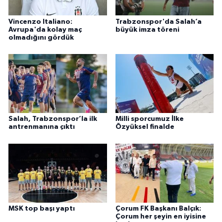
Vincenzo Italiano:
Trabzonspor'da Salah’a
Avrupa'da kolay maç
büyük imza töreni
olmadığını gördük
Salah, Trabzonspor’la ilk
Milli sporcumuz İlke
antrenmanına çıktı
Özyüksel finalde
MSK top başı yaptı
Çorum FK Başkanı Balçık:
Çorum her şeyin en iyisine