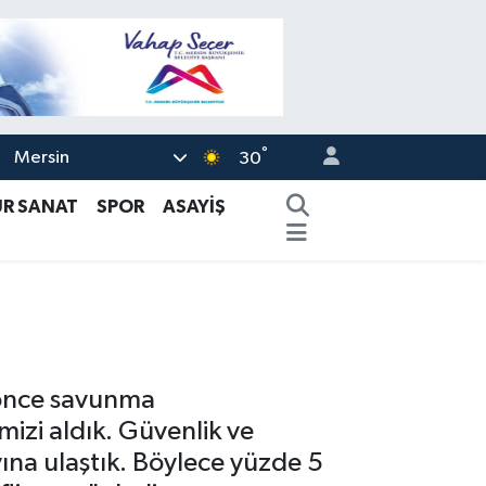
°
Mersin
30
ÜR SANAT
SPOR
ASAYİŞ
 önce savunma
izi aldık. Güvenlik ve
ına ulaştık. Böylece yüzde 5