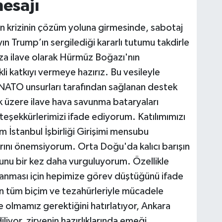
mesajı
İran krizinin çözüm yoluna girmesinde, sabotaj
 Trump’ın sergilediği kararlı tutumu takdirle
za ilave olarak Hürmüz Boğazı'nın
i katkıyı vermeye hazırız. Bu vesileyle
ı NATO unsurları tarafından sağlanan destek
k üzere ilave hava savunma bataryaları
teşekkürlerimizi ifade ediyorum. Katılımımızı
 İstanbul İşbirliği Girişimi mensubu
arını önemsiyorum. Orta Doğu'da kalıcı barışın
ğunu bir kez daha vurguluyorum. Özellikle
anması için hepimize görev düştüğünü ifade
n tüm biçim ve tezahürleriyle mücadele
 olmamız gerektiğini hatırlatıyor, Ankara
diliyor, zirvenin hazırlıklarında emeği