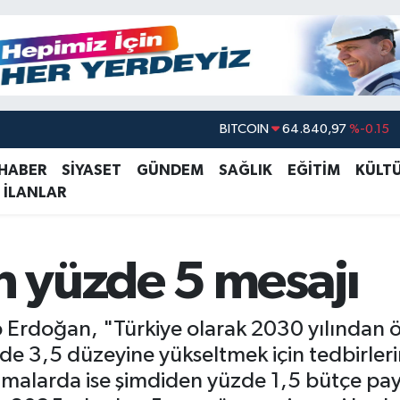
BITCOIN
64.840,97
%-0.15
DOLAR
47,7436
%0.18
EURO
55,2510
%0.32
 HABER
SİYASET
GÜNDEM
SAĞLIK
EĞİTİM
KÜLT
 İLANLAR
STERLİN
64,4811
%0.38
GRAM ALTIN
6660.55
%0
BİST100
13.779
%-14
 yüzde 5 mesajı
Erdoğan, "Türkiye olarak 2030 yılından
e 3,5 düzeyine yükseltmek için tedbirlerim
camalarda ise şimdiden yüzde 1,5 bütçe pay