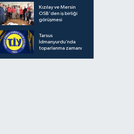
Kızılay ve Mersin
OSB'den iş birliği
görüşmesi
Tarsus
İdmanyurdu’nda
toparlanma zamanı