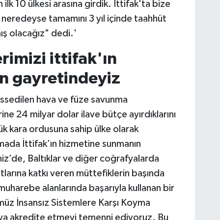
ilk 10 ülkesi arasına girdik. İttifak'ta bize
 neredeyse tamamını 3 yıl içinde taahhüt
ış olacağız" dedi.'
imizi ittifak'ın
n gayretindeyiz
 hissedilen hava ve füze savunma
ine 24 milyar dolar ilave bütçe ayırdıklarını
ük kara ordusuna sahip ülke olarak
mada İttifak’ın hizmetine sunmanın
z’de, Baltıklar ve diğer coğrafyalarda
atlarına katkı veren müttefiklerin başında
muharebe alanlarında başarıyla kullanan bir
müz İnsansız Sistemlere Karşı Koyma
 akredite etmeyi temenni ediyoruz. Bu