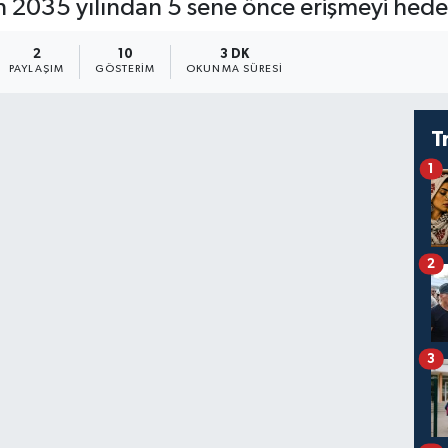
n 2035 yılından 5 sene önce erişmeyi hedef
2
10
3 DK
PAYLAŞIM
GÖSTERIM
OKUNMA SÜRESI
T
1
2
3