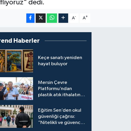
liyoruz" dedi.
-
+
A
A
rend Haberler
Keçe sanatı yeniden
hayat buluyor
Mersin Çevre
Platformu’ndan
plastik atık ithalatına
tepki
Eğitim Sen’den okul
güvenliği çağrısı:
“Nitelikli ve güvenceli
personel istiyoruz”