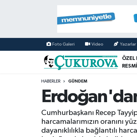
Mersin Nöbetçi Eczaneler
Mersin Hava Durumu
Foto Galeri
Video
Yazarlar
Mersin Namaz Vakitleri
ÖZEL
RESMİ
Mersin Trafik Yoğunluk Haritası
HABERLER
GÜNDEM
Süper Lig Puan Durumu ve Fikstür
Erdoğan'dan
Tüm Manşetler
Cumhurbaşkanı Recep Tayyip 
Son Dakika Haberleri
harcamalarımızın oranını yüzd
dayanıklılıkla bağlantılı har
Haber Arşivi