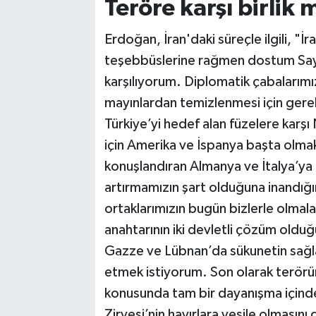
Teröre karşı birlik 
Erdoğan, İran'daki süreçle ilgili, "
teşebbüslerine rağmen dostum Sayın
karşılıyorum. Diplomatik çabalarımı
mayınlardan temizlenmesi için gerekl
Türkiye’yi hedef alan füzelere karş
için Amerika ve İspanya başta olma
konuşlandıran Almanya ve İtalya’ya 
artırmamızın şart olduğuna inandığım
ortaklarımızın bugün bizlerle olmal
anahtarının iki devletli çözüm oldu
Gazze ve Lübnan’da sükunetin sağl
etmek istiyorum. Son olarak terörü
konusunda tam bir dayanışma içinde
Zirvesi’nin hayırlara vesile olmasını 