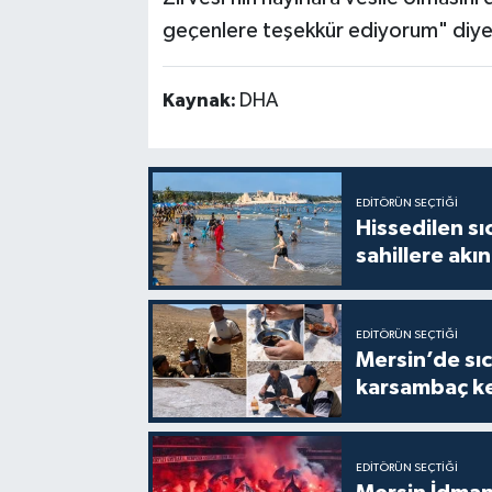
geçenlere teşekkür ediyorum" diye
Kaynak:
DHA
EDITÖRÜN SEÇTIĞI
Hissedilen sı
sahillere akın
EDITÖRÜN SEÇTIĞI
Mersin’de sıc
karsambaç ke
EDITÖRÜN SEÇTIĞI