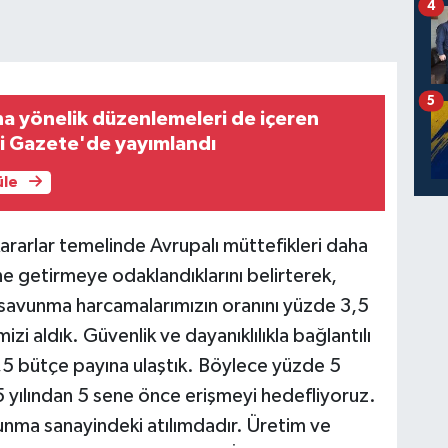
4
5
na yönelik düzenlemeleri de içeren
i Gazete'de yayımlandı
üle
ararlar temelinde Avrupalı müttefikleri daha
ine getirmeye odaklandıklarını belirterek,
 savunma harcamalarımızın oranını yüzde 3,5
zi aldık. Güvenlik ve dayanıklılıkla bağlantılı
5 bütçe payına ulaştık. Böylece yüzde 5
 yılından 5 sene önce erişmeyi hedefliyoruz.
vunma sanayindeki atılımdadır. Üretim ve