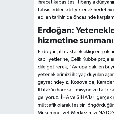
ihracat kapasitesi itibarıyla dünyanın 
tahsis edilen 361 yetenek hedefinin
edilen tarihin de öncesinde karşılam
Erdoğan: Yetenekler
hizmetine sunmanı
Erdoğan, ittifakta eksikliği en çok
kabiliyetlerine, Çelik Kubbe projeler
dile getirerek, "Avrupa’daki en büy
yeteneklerimizi ihtiyaç duyulan aşa
gayretindeyiz. Kosova’da, Karadeni
İttifak’ın harekat, misyon ve tatbik
geliyoruz. İHA ve SİHA’ları gerçek 
müttefik olarak tesisini öngördüğü
Mükemmeliyet Merkezimizi NATO’ya