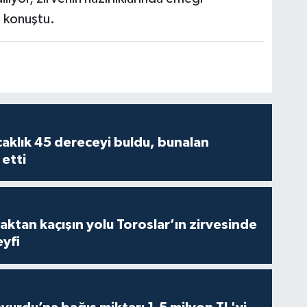
 konuştu.
caklık 45 dereceyi buldu, bunalan
 etti
aktan kaçışın yolu Toroslar’ın zirvesinde
yfi