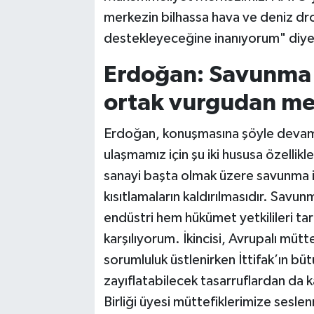
merkezin bilhassa hava ve deniz dro
destekleyeceğine inanıyorum" diye
Erdoğan: Savunma
ortak vurgudan m
Erdoğan, konuşmasına şöyle devam
ulaşmamız için şu iki hususa özellikl
sanayi başta olmak üzere savunma iş
kısıtlamaların kaldırılmasıdır. Sav
endüstri hem hükümet yetkilileri t
karşılıyorum. İkincisi, Avrupalı müt
sorumluluk üstlenirken İttifak’ın bütü
zayıflatabilecek tasarruflardan da 
Birliği üyesi müttefiklerimize seslen