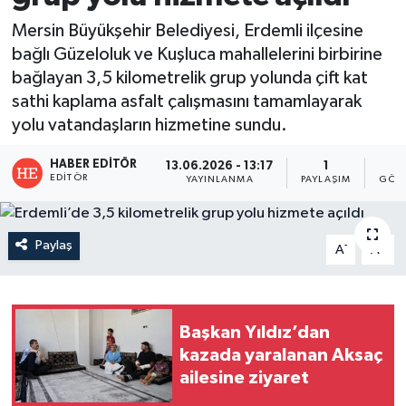
Mersin Büyükşehir Belediyesi, Erdemli ilçesine
bağlı Güzeloluk ve Kuşluca mahallelerini birbirine
bağlayan 3,5 kilometrelik grup yolunda çift kat
sathi kaplama asfalt çalışmasını tamamlayarak
yolu vatandaşların hizmetine sundu.
HABER EDITÖR
13.06.2026 - 13:17
1
1
EDITÖR
YAYINLANMA
PAYLAŞIM
GÖST
Paylaş
-
+
A
A
Başkan Yıldız’dan
kazada yaralanan Aksaç
ailesine ziyaret