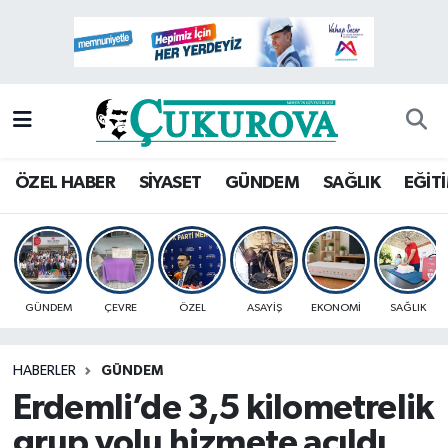
Mersin Nöbetçi Eczaneler
Mersin Hava Durumu
Mersin Namaz Vakitleri
ÖZEL HABER
SİYASET
GÜNDEM
SAĞLIK
EĞİT
Mersin Trafik Yoğunluk Haritası
Süper Lig Puan Durumu ve Fikstür
GÜNDEM
ÇEVRE
ÖZEL
ASAYİŞ
EKONOMİ
SAĞLIK
Tüm Manşetler
HABERLER
GÜNDEM
Son Dakika Haberleri
Erdemli’de 3,5 kilometrelik
Haber Arşivi
grup yolu hizmete açıldı