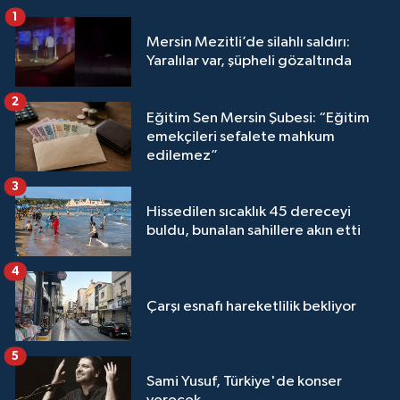
1
Mersin Mezitli’de silahlı saldırı:
Yaralılar var, şüpheli gözaltında
2
Eğitim Sen Mersin Şubesi: “Eğitim
emekçileri sefalete mahkum
edilemez”
3
Hissedilen sıcaklık 45 dereceyi
buldu, bunalan sahillere akın etti
4
Çarşı esnafı hareketlilik bekliyor
5
Sami Yusuf, Türkiye'de konser