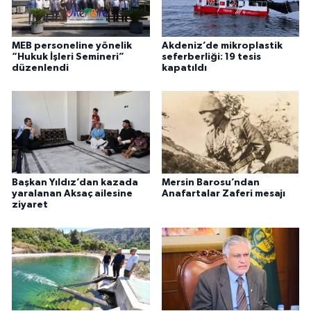
MEB personeline yönelik
Akdeniz’de mikroplastik
“Hukuk İşleri Semineri”
seferberliği: 19 tesis
düzenlendi
kapatıldı
Başkan Yıldız’dan kazada
Mersin Barosu’ndan
yaralanan Aksaç ailesine
Anafartalar Zaferi mesajı
ziyaret