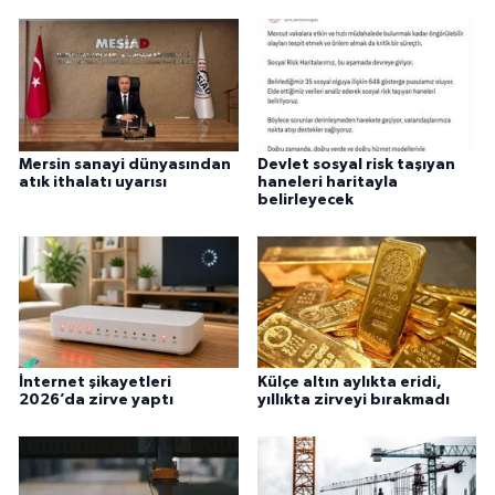
Mersin sanayi dünyasından
Devlet sosyal risk taşıyan
atık ithalatı uyarısı
haneleri haritayla
belirleyecek
İnternet şikayetleri
Külçe altın aylıkta eridi,
2026’da zirve yaptı
yıllıkta zirveyi bırakmadı