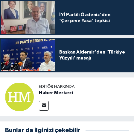
İYİ Partili Özdeniz’den
‘Çerçeve Yasa’ tepkisi
Başkan Aldemir'den 'Türkiye
Yüzyılı' mesajı
EDITÖR HAKKINDA
Haber Merkezi
Bunlar da ilginizi çekebilir