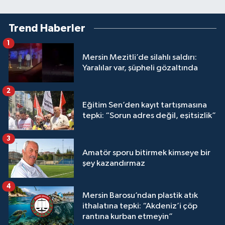
Trend Haberler
1
Mersin Mezitli’de silahlı saldırı:
Yaralılar var, şüpheli gözaltında
2
Eğitim Sen’den kayıt tartışmasına
tepki: “Sorun adres değil, eşitsizlik”
3
Amatör sporu bitirmek kimseye bir
şey kazandırmaz
4
Mersin Barosu’ndan plastik atık
ithalatına tepki: “Akdeniz’i çöp
rantına kurban etmeyin”