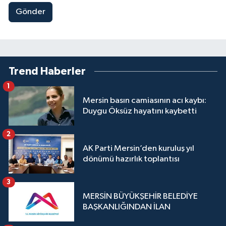
Gönder
Trend Haberler
1
Mersin basın camiasının acı kaybı:
Duygu Öksüz hayatını kaybetti
2
AK Parti Mersin’den kuruluş yıl
dönümü hazırlık toplantısı
3
MERSİN BÜYÜKŞEHİR BELEDİYE
BAŞKANLIĞINDAN İLAN