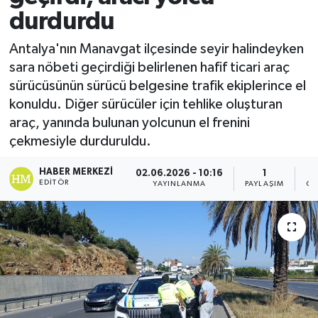
durdurdu
Antalya'nın Manavgat ilçesinde seyir halindeyken
sara nöbeti geçirdiği belirlenen hafif ticari araç
sürücüsünün sürücü belgesine trafik ekiplerince el
konuldu. Diğer sürücüler için tehlike oluşturan
araç, yanında bulunan yolcunun el frenini
çekmesiyle durduruldu.
HABER MERKEZI
02.06.2026 - 10:16
1
EDITÖR
YAYINLANMA
PAYLAŞIM
GÖ