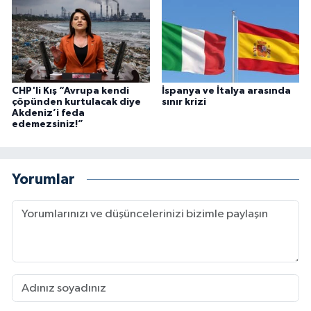
CHP'li Kış “Avrupa kendi
İspanya ve İtalya arasında
çöpünden kurtulacak diye
sınır krizi
Akdeniz’i feda
edemezsiniz!”
Yorumlar