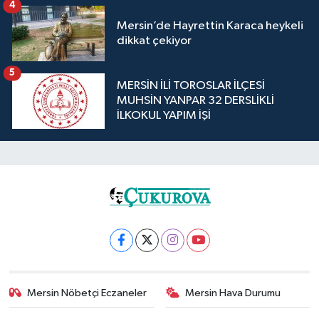
4
Mersin’de Hayrettin Karaca heykeli
dikkat çekiyor
5
MERSİN İLİ TOROSLAR İLÇESİ
MUHSİN YANPAR 32 DERSLİKLİ
İLKOKUL YAPIM İŞİ
Mersin Nöbetçi Eczaneler
Mersin Hava Durumu