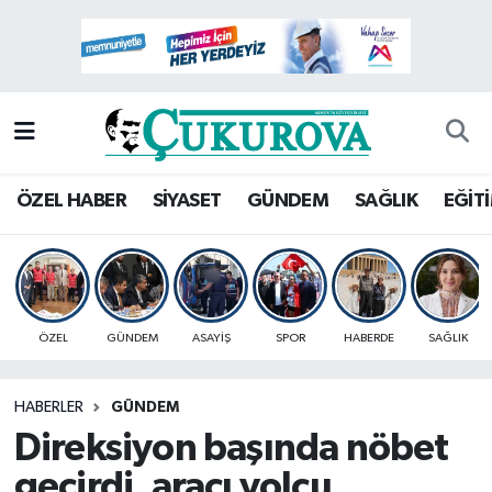
Mersin Nöbetçi Eczaneler
Mersin Hava Durumu
Mersin Namaz Vakitleri
ÖZEL HABER
SİYASET
GÜNDEM
SAĞLIK
EĞİT
Mersin Trafik Yoğunluk Haritası
Süper Lig Puan Durumu ve Fikstür
ÖZEL
GÜNDEM
ASAYİŞ
SPOR
HABERDE
SAĞLIK
Tüm Manşetler
HABERLER
GÜNDEM
Son Dakika Haberleri
Direksiyon başında nöbet
Haber Arşivi
geçirdi, aracı yolcu