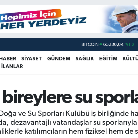
BITCOIN
65.130,04
%1.2
DOLAR
47,7069
%0.17
EURO
55,0265
%0.01
 HABER
SİYASET
GÜNDEM
SAĞLIK
EĞİTİM
KÜLT
 İLANLAR
STERLİN
64,1897
%0.02
GRAM ALTIN
6618.49
%2.12
bireylere su sporl
BİST100
13.887
%64
 Doğa ve Su Sporları Kulübü iş birliğinde ha
, dezavantajlı vatandaşlar su sporlarıyla
liklerle katılımcıların hem fiziksel hem de 