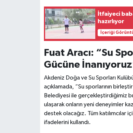
İtfaiyeci ba
hazırlıyor
İçeriği Görünt
Fuat Aracı: “Su Spor
Gücüne İnanıyoruz
Akdeniz Doğa ve Su Sporları Kulübü Ye
açıklamada, “Su sporlarının birleştiri
Belediyesi ile gerçekleştirdiğimiz b
ulaşarak onların yeni deneyimler ka
destek olacağız. Tüm katılımcılar için
ifadelerini kullandı.