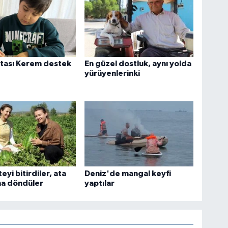
tası Kerem destek
En güzel dostluk, aynı yolda
yürüyenlerinki
eyi bitirdiler, ata
Deniz'de mangal keyfi
na döndüler
yaptılar