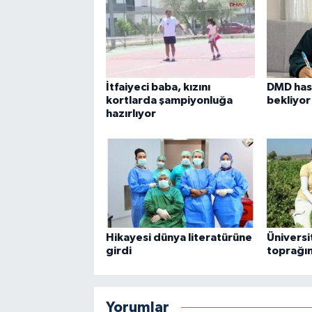
İtfaiyeci baba, kızını
DMD has
kortlarda şampiyonluğa
bekliyor
hazırlıyor
Hikayesi dünya literatürüne
Üniversit
girdi
toprağı
Yorumlar