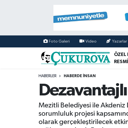
Mersin Nöbetçi Eczaneler
Mersin Hava Durumu
Foto Galeri
Video
Yazarlar
Mersin Namaz Vakitleri
ÖZEL
RESMİ
Mersin Trafik Yoğunluk Haritası
HABERLER
HABERDE İNSAN
Süper Lig Puan Durumu ve Fikstür
Dezavantajlı 
Tüm Manşetler
Mezitli Belediyesi ile Akdeniz
Son Dakika Haberleri
sorumluluk projesi kapsamında
olarak gerçekleştirilecek etkin
Haber Arşivi