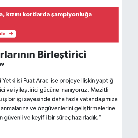
ba, kızını kortlarda şampiyonluğa
üle
larının Birleştirici
”
tkilisi Fuat Aracı ise projeye ilişkin yaptığı
ci ve iyileştirici gücüne inanıyoruz. Mezitli
u iş birliği sayesinde daha fazla vatandaşımıza
zanmalarına ve özgüvenlerini geliştirmelerine
 güvenli ve keyifli bir süreç hazırladık.”