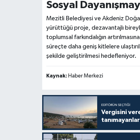
Sosyal Dayanışmay
Mezitli Belediyesi ve Akdeniz Doğa 
yürüttüğü proje, dezavantajlı birey
toplumsal farkındalığın artırılması
süreçte daha geniş kitlelere ulaştırı
şekilde geliştirilmesi hedefleniyor.
Kaynak:
Haber Merkezi
EDITÖRÜN SEÇTIĞI
Vergisini ver
tanımayanlar 