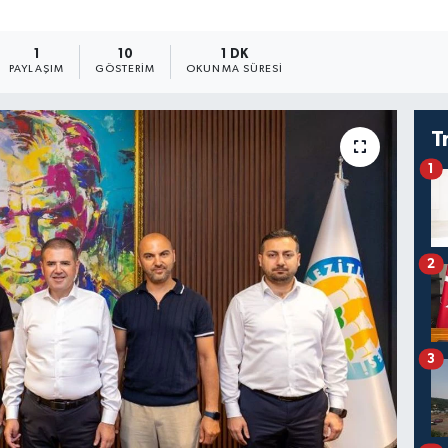
1
10
1 DK
PAYLAŞIM
GÖSTERIM
OKUNMA SÜRESI
T
1
2
3