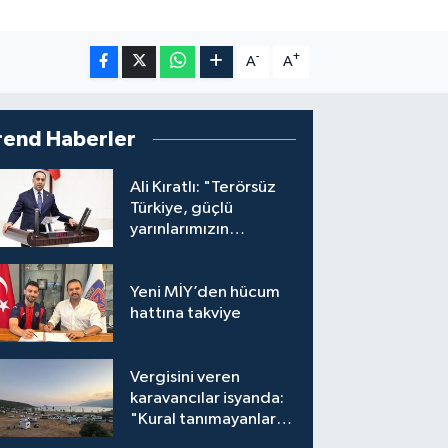
-
+
A
A
rend Haberler
Ali Kıratlı: "Terörsüz
Türkiye, güçlü
yarınlarımızın
teminatıdır"
Yeni MİY’den hücum
hattına takviye
Vergisini veren
karavancılar isyanda:
"Kural tanımayanlar
hepimizi zan altında