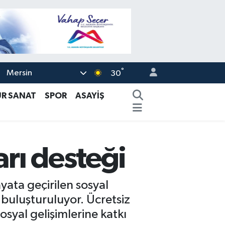
°
Mersin
30
ÜR SANAT
SPOR
ASAYİŞ
arı desteği
yata geçirilen sosyal
 buluşturuluyor. Ücretsiz
sosyal gelişimlerine katkı