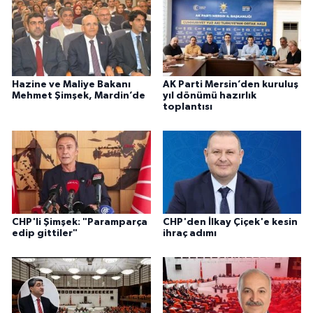
Hazine ve Maliye Bakanı
AK Parti Mersin’den kuruluş
Mehmet Şimşek, Mardin’de
yıl dönümü hazırlık
toplantısı
CHP'li Şimşek: "Paramparça
CHP'den İlkay Çiçek'e kesin
edip gittiler"
ihraç adımı