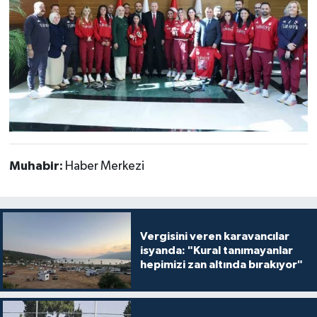
Muhabir:
Haber Merkezi
Vergisini veren karavancılar
isyanda: "Kural tanımayanlar
hepimizi zan altında bırakıyor"