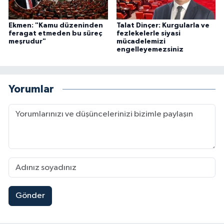
Ekmen: "Kamu düzeninden
Talat Dinçer: Kurgularla ve
feragat etmeden bu süreç
fezlekelerle siyasi
meşrudur"
mücadelemizi
engelleyemezsiniz
Yorumlar
Gönder