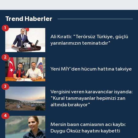
Trend Haberler
1
Ali Kıratlı: "Terörsüz Türkiye, güçlü
yarınlarımızın teminatıdır"
2
Yeni MİY’den hücum hattına takviye
3
Vergisini veren karavancılar isyanda:
"Kural tanımayanlar hepimizi zan
altında bırakıyor"
4
Mersin basın camiasının acı kaybı:
Duygu Öksüz hayatını kaybetti