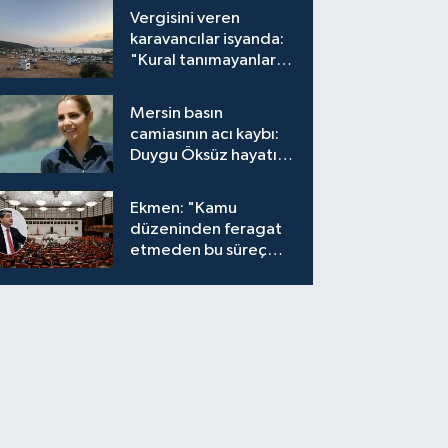
Vergisini veren
karavancılar isyanda:
"Kural tanımayanlar
hepimizi zan altında
bırakıyor"
Mersin basın
camiasının acı kaybı:
Duygu Öksüz hayatını
kaybetti
Ekmen: "Kamu
düzeninden feragat
etmeden bu süreç
meşrudur"