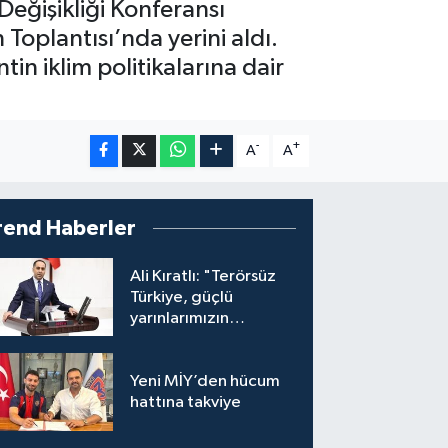
 Değişikliği Konferansı
Toplantısı’nda yerini aldı.
in iklim politikalarına dair
-
+
A
A
rend Haberler
Ali Kıratlı: "Terörsüz
Türkiye, güçlü
yarınlarımızın
teminatıdır"
Yeni MİY’den hücum
hattına takviye