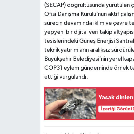
(SECAP) doğrultusunda yürütülen ça
Ofisi Danışma Kurulu’nun aktif çalı
sürecin devamında iklim ve çevre teme
yepyeni bir dijital veri takip altyap
tesislerindeki Güneş Enerjisi Santral
teknik yatırımların aralıksız sürdürü
Büyükşehir Belediyesi’nin yerel kapas
COP31 eylem gündeminde örnek teş
ettiği vurgulandı.
Yasak dinlen
İçeriği Görünt