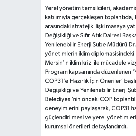
Yerel yönetim temsilcileri, akademisy
katılımıyla gerçekleşen toplantıda, k
arasındaki stratejik ilişki masaya yat
Değişikliği ve Sıfır Atık Dairesi Başk
Yenilenebilir Enerji Şube Müdürü Dr.
yönetimlerin iklim diplomasisindeki
Mersin’in iklim krizi ile mücadele vi
Program kapsamında düzenlenen ‘Y
COP31’e Hazırlık İçin Öneriler’ başl
Değişikliği ve Yenilenebilir Enerji 
Belediyesi’nin önceki COP toplantı
deneyimlerini paylaşarak, COP31 hazır
güçlendirilmesi ve yerel yönetimler
kurumsal önerileri detaylandırdı.