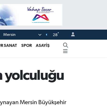
°
Mersin
28
ÜR SANAT
SPOR
ASAYİŞ
m yolculuğu
ol oynayan Mersin Büyükşehir