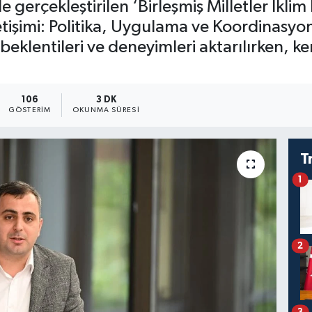
 gerçekleştirilen ‘Birleşmiş Milletler İklim
işimi: Politika, Uygulama ve Koordinasyon 
klentileri ve deneyimleri aktarılırken, kent
106
3 DK
GÖSTERIM
OKUNMA SÜRESI
T
1
2
3