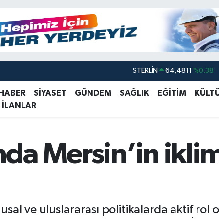
GRAM ALTIN
6648.99
%2.59
BİST100
13.773
%-19
 HABER
SİYASET
GÜNDEM
SAĞLIK
EĞİTİM
KÜLT
 İLANLAR
BITCOIN
64.960,21
%0.87
DOLAR
47,7436
%0.18
EURO
55,2510
%0.32
da Mersin’in ikli
STERLİN
64,4811
%0.38
ulusal ve uluslararası politikalarda aktif r