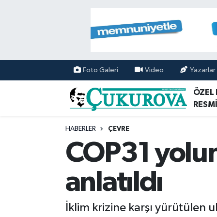
Mersin Nöbetçi Eczaneler
Mersin Hava Durumu
Foto Galeri
Video
Yazarlar
Mersin Namaz Vakitleri
ÖZEL
RESMİ
Mersin Trafik Yoğunluk Haritası
HABERLER
ÇEVRE
Süper Lig Puan Durumu ve Fikstür
COP31 yolun
Tüm Manşetler
anlatıldı
Son Dakika Haberleri
İklim krizine karşı yürütülen 
Haber Arşivi