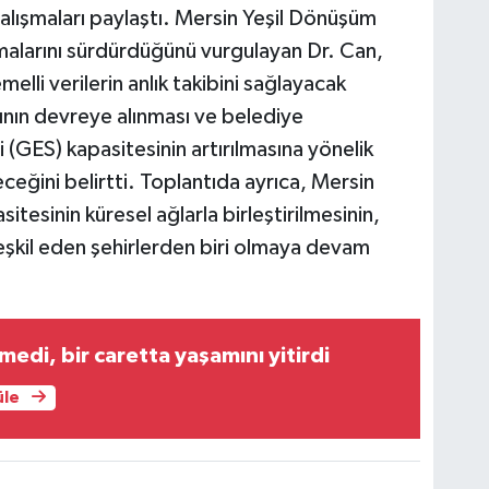
lışmaları paylaştı. Mersin Yeşil Dönüşüm
şmalarını sürdürdüğünü vurgulayan Dr. Can,
lli verilerin anlık takibini sağlayacak
ısının devreye alınması ve belediye
i (GES) kapasitesinin artırılmasına yönelik
leceğini belirtti. Toplantıda ayrıca, Mersin
itesinin küresel ağlarla birleştirilmesinin,
kil eden şehirlerden biri olmaya devam
medi, bir caretta yaşamını yitirdi
üle