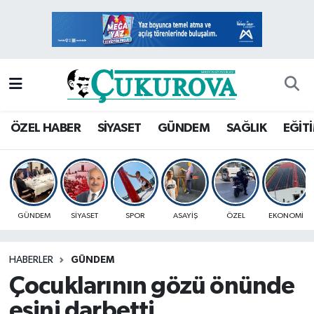
Mersin Nöbetçi Eczaneler
Mersin Hava Durumu
Mersin Namaz Vakitleri
ÖZEL HABER
SİYASET
GÜNDEM
SAĞLIK
EĞİT
Mersin Trafik Yoğunluk Haritası
Süper Lig Puan Durumu ve Fikstür
GÜNDEM
SİYASET
SPOR
ASAYİŞ
ÖZEL
EKONOMİ
Tüm Manşetler
HABERLER
GÜNDEM
Son Dakika Haberleri
Çocuklarının gözü önünde
Haber Arşivi
eşini darbetti