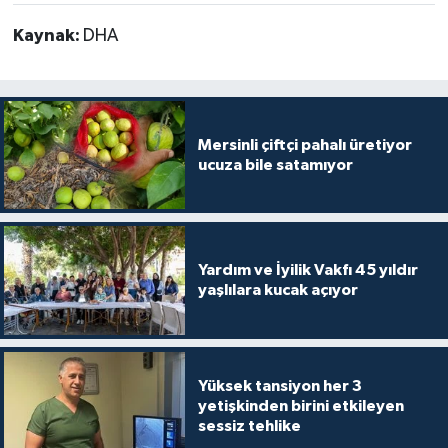
Kaynak:
DHA
Mersinli çiftçi pahalı üretiyor
ucuza bile satamıyor
Yardım ve İyilik Vakfı 45 yıldır
yaşlılara kucak açıyor
Yüksek tansiyon her 3
yetişkinden birini etkileyen
sessiz tehlike