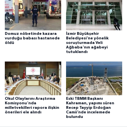
Domuz nöbetinde kazara
İzmir Büyükşehir
vurduğu babası hastanede
Belediyesi’ne yönelik
öldü
soruşturmada Veli
Ağbaba'nın ağabeyi
tutuklandı
Okul Olaylarını Araştırma
Eski TBMM Başkanı
Komisyonu'nda
Kahraman, yapımı süren
milletvekilleri rapora ilişkin
Recep Tayyip Erdoğan
önerileri ele alındı
Camii’nde incelemede
bulundu