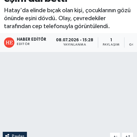
Hatay'da elinde bıçak olan kişi, çocuklarının gözü
önünde eşini dövdü. Olay, çevredekiler
tarafından cep telefonuyla görüntülendi.
HABER EDITÖR
08.07.2026 - 15:28
1
EDITÖR
YAYINLANMA
PAYLAŞIM
GÖS
Paylaş
-
+