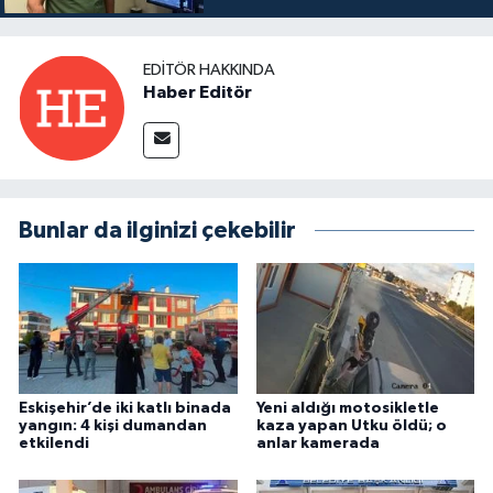
EDITÖR HAKKINDA
Haber Editör
Bunlar da ilginizi çekebilir
Eskişehir’de iki katlı binada
Yeni aldığı motosikletle
yangın: 4 kişi dumandan
kaza yapan Utku öldü; o
etkilendi
anlar kamerada