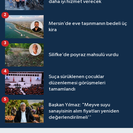
daha iyi hizmet verecek
2
Mersin’de eve taşınmanın bedeli üç
kira
3
Silifke’de poyraz mahsulü vurdu
4
Suça sürüklenen çocuklar
düzenlemesi görüşmeleri
tamamlandı
5
Başkan Yılmaz: "Meyve suyu
sanayisinin alım fiyatları yeniden
değerlendirilmeli''