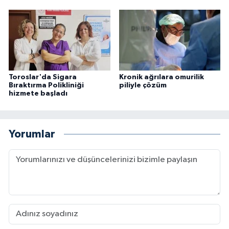
Toroslar'da Sigara
Kronik ağrılara omurilik
Bıraktırma Polikliniği
piliyle çözüm
hizmete başladı
Yorumlar