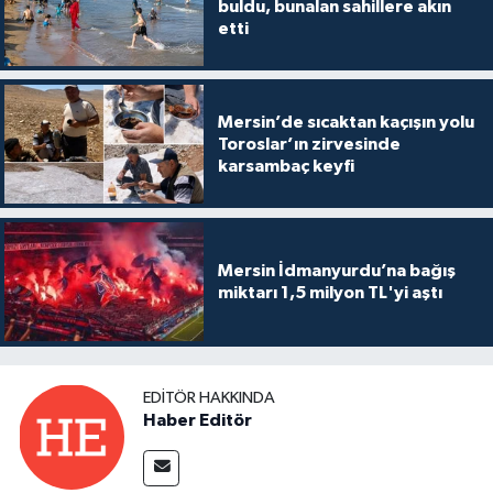
buldu, bunalan sahillere akın
etti
Mersin’de sıcaktan kaçışın yolu
Toroslar’ın zirvesinde
karsambaç keyfi
Mersin İdmanyurdu’na bağış
miktarı 1,5 milyon TL'yi aştı
EDITÖR HAKKINDA
Haber Editör