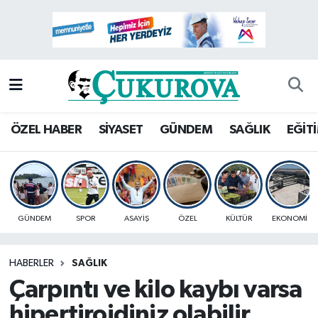
Mersin Nöbetçi Eczaneler
Mersin Hava Durumu
Mersin Namaz Vakitleri
ÖZEL HABER
SİYASET
GÜNDEM
SAĞLIK
EĞİT
Mersin Trafik Yoğunluk Haritası
Süper Lig Puan Durumu ve Fikstür
GÜNDEM
SPOR
ASAYİŞ
ÖZEL
KÜLTÜR
EKONOMİ
Tüm Manşetler
HABERLER
SAĞLIK
Son Dakika Haberleri
Çarpıntı ve kilo kaybı varsa
Haber Arşivi
hipertiroidiniz olabilir