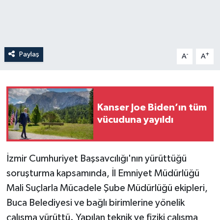
Paylaş
-
+
A
A
Kanser Joe Biden’ın tüm
vücuduna yayıldı
İzmir Cumhuriyet Başsavcılığı'nın yürüttüğü
soruşturma kapsamında, İl Emniyet Müdürlüğü
Mali Suçlarla Mücadele Şube Müdürlüğü ekipleri,
Buca Belediyesi ve bağlı birimlerine yönelik
çalışma yürüttü. Yapılan teknik ve fiziki çalışma