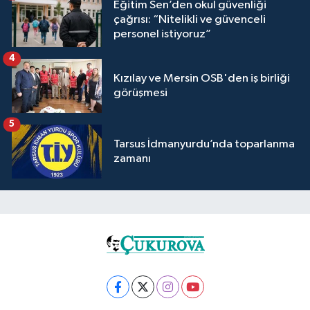
Eğitim Sen’den okul güvenliği
çağrısı: “Nitelikli ve güvenceli
personel istiyoruz”
4
Kızılay ve Mersin OSB'den iş birliği
görüşmesi
5
Tarsus İdmanyurdu’nda toparlanma
zamanı