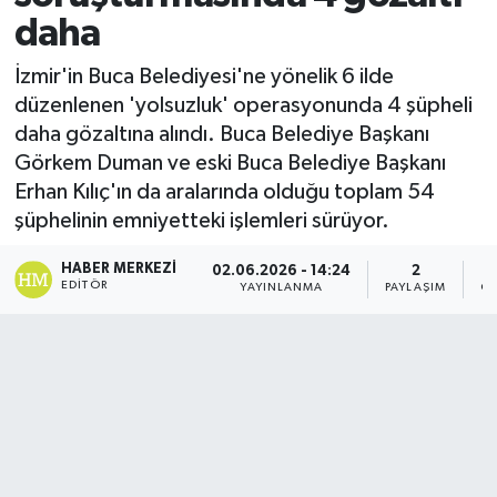
daha
İzmir'in Buca Belediyesi'ne yönelik 6 ilde
düzenlenen 'yolsuzluk' operasyonunda 4 şüpheli
daha gözaltına alındı. Buca Belediye Başkanı
Görkem Duman ve eski Buca Belediye Başkanı
Erhan Kılıç'ın da aralarında olduğu toplam 54
şüphelinin emniyetteki işlemleri sürüyor.
HABER MERKEZI
02.06.2026 - 14:24
2
EDITÖR
YAYINLANMA
PAYLAŞIM
GÖ