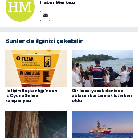
Haber Merkezi
Bunlar da ilginizi çekebilir
İletişim Başkanlığı'ndan
Girilmesi yasak denizde
'#OyunaGelme'
ablasını kurtarmak isterken
kampanyası
öldü