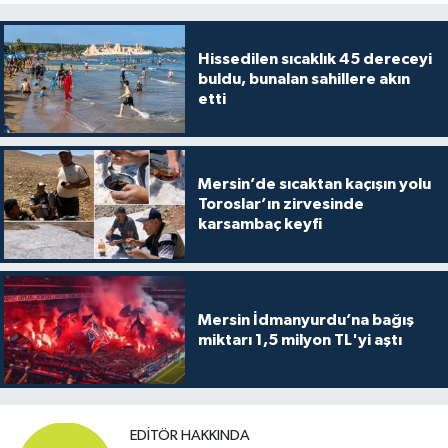
Hissedilen sıcaklık 45 dereceyi
buldu, bunalan sahillere akın
etti
Mersin’de sıcaktan kaçışın yolu
Toroslar’ın zirvesinde
karsambaç keyfi
Mersin İdmanyurdu’na bağış
miktarı 1,5 milyon TL'yi aştı
EDITÖR HAKKINDA