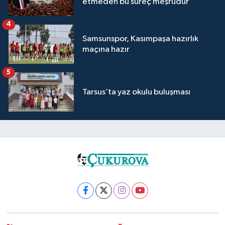
etmeden bu süreç meşrudur"
4
Samsunspor, Kasımpaşa hazırlık
maçına hazır
5
Tarsus’ta yaz okulu buluşması