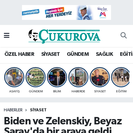
Mersin Nöbetçi Eczaneler
Mersin Hava Durumu
Mersin Namaz Vakitleri
ÖZEL HABER
SİYASET
GÜNDEM
SAĞLIK
EĞİT
Mersin Trafik Yoğunluk Haritası
Süper Lig Puan Durumu ve Fikstür
ASAYİŞ
GÜNDEM
BİLİM
HABERDE
SİYASET
EĞİTİM
Tüm Manşetler
HABERLER
SİYASET
Son Dakika Haberleri
Biden ve Zelenskiy, Beyaz
Haber Arşivi
Saray'da bir araya geldi