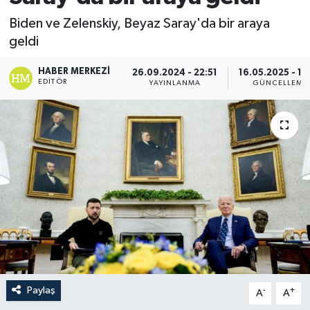
Biden ve Zelenskiy, Beyaz Saray'da bir araya
geldi
HABER MERKEZI
26.09.2024 - 22:51
16.05.2025 - 13
EDITÖR
YAYINLANMA
GÜNCELLEME
Paylaş
-
+
A
A