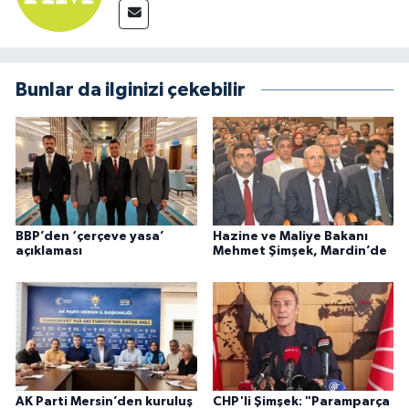
Bunlar da ilginizi çekebilir
BBP’den ‘çerçeve yasa’
Hazine ve Maliye Bakanı
açıklaması
Mehmet Şimşek, Mardin’de
AK Parti Mersin’den kuruluş
CHP'li Şimşek: "Paramparça