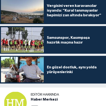
Vergisini veren karavancılar
isyanda: "Kural tanımayanlar
hepimizi zan altında bırakıyor"
Samsunspor, Kasımpaşa
hazırlık maçına hazır
En güzel dostluk, aynı yolda
yürüyenlerinki
EDITÖR HAKKINDA
Haber Merkezi