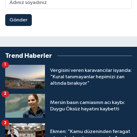
Gönder
Trend Haberler
1
Vergisini veren karavancılar isyanda:
"Kural tanımayanlar hepimizi zan
altında bırakıyor"
2
Mersin basın camiasının acı kaybı:
Duygu Öksüz hayatını kaybetti
3
Ekmen: "Kamu düzeninden feragat