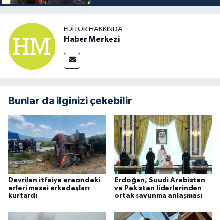
EDITÖR HAKKINDA
Haber Merkezi
Bunlar da ilginizi çekebilir
Devrilen itfaiye aracındaki
Erdoğan, Suudi Arabistan
erleri mesai arkadaşları
ve Pakistan liderlerinden
kurtardı
ortak savunma anlaşması