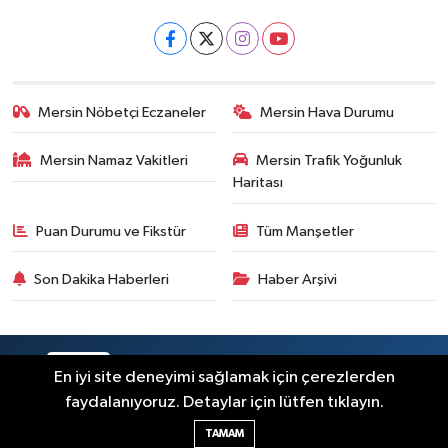
Mersin Nöbetçi Eczaneler
Mersin Hava Durumu
Mersin Namaz Vakitleri
Mersin Trafik Yoğunluk
Haritası
Puan Durumu ve Fikstür
Tüm Manşetler
Son Dakika Haberleri
Haber Arşivi
RSS
Copyright © 2025. Her hakkı saklıdır.
En iyi site deneyimi sağlamak için çerezlerden
faydalanıyoruz. Detaylar için lütfen tıklayın.
Haber Yazılımı:
TE Bilişim
TAMAM