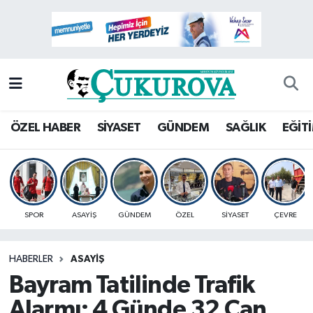
Mersin Nöbetçi Eczaneler
Mersin Hava Durumu
Mersin Namaz Vakitleri
ÖZEL HABER
SİYASET
GÜNDEM
SAĞLIK
EĞİT
Mersin Trafik Yoğunluk Haritası
Süper Lig Puan Durumu ve Fikstür
SPOR
ASAYİŞ
GÜNDEM
ÖZEL
SİYASET
ÇEVRE
Tüm Manşetler
HABERLER
ASAYİŞ
Son Dakika Haberleri
Bayram Tatilinde Trafik
Haber Arşivi
Alarmı: 4 Günde 32 Can