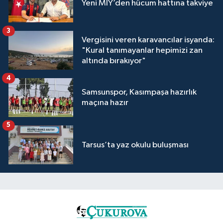
Yeni MİY’den hücum hattına takviye
3
Vergisini veren karavancılar isyanda:
"Kural tanımayanlar hepimizi zan
altında bırakıyor"
4
Samsunspor, Kasımpaşa hazırlık
maçına hazır
5
Tarsus’ta yaz okulu buluşması