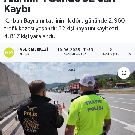
Kaybı
Kurban Bayramı tatilinin ilk dört gününde 2.960
trafik kazası yaşandı; 32 kişi hayatını kaybetti,
4.817 kişi yaralandı.
HABER MERKEZI
10.06.2025 - 11:53
2
EDITÖR
YAYINLANMA
PAYLAŞIM
GÖ