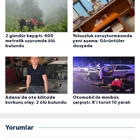
2 gündür kayıptı: 600
Yolsuzluk soruşturmasında
metrelik uçurumda ölü
yeni aşama: Görüntüler
bulundu
dosyada
Adana’da oto kilitçide
Otomobil ile minibüs
korkunç olay: 2 ölü bulundu
çarpıştı: 8'i turist 10 yaralı
Yorumlar