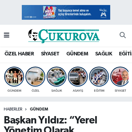
Mersin Nöbetçi Eczaneler
Mersin Hava Durumu
Mersin Namaz Vakitleri
ÖZEL HABER
SİYASET
GÜNDEM
SAĞLIK
EĞİT
Mersin Trafik Yoğunluk Haritası
Süper Lig Puan Durumu ve Fikstür
GÜNDEM
ÖZEL
SAĞLIK
ASAYİŞ
EĞİTİM
SİYASET
Tüm Manşetler
HABERLER
GÜNDEM
Son Dakika Haberleri
Başkan Yıldız: “Yerel
Haber Arşivi
Yönetim Olarak