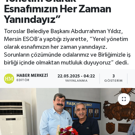
Esnafımızın Her Zaman
Yanındayız”
Toroslar Belediye Başkanı Abdurrahman Yıldız,
Mersin ESOB’a yaptığı ziyarette, “Yerel yönetim
olarak esnafımızın her zaman yanındayız.
Sorunların çözümünde odalarımız ve Birliğimizle iş
birliği içinde olmaktan mutluluk duyuyoruz” dedi.
HABER MERKEZI
22.05.2025 - 04:22
3
EDITÖR
YAYINLANMA
GÖSTERIM
O