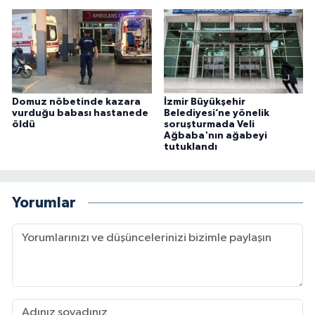
Domuz nöbetinde kazara
İzmir Büyükşehir
vurduğu babası hastanede
Belediyesi’ne yönelik
öldü
soruşturmada Veli
Ağbaba'nın ağabeyi
tutuklandı
Yorumlar