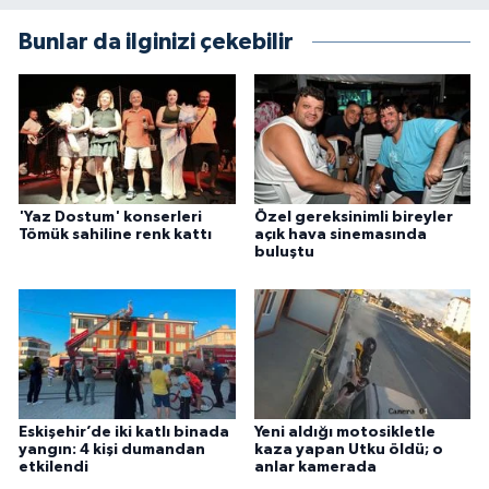
Bunlar da ilginizi çekebilir
'Yaz Dostum' konserleri
Özel gereksinimli bireyler
Tömük sahiline renk kattı
açık hava sinemasında
buluştu
Eskişehir’de iki katlı binada
Yeni aldığı motosikletle
yangın: 4 kişi dumandan
kaza yapan Utku öldü; o
etkilendi
anlar kamerada