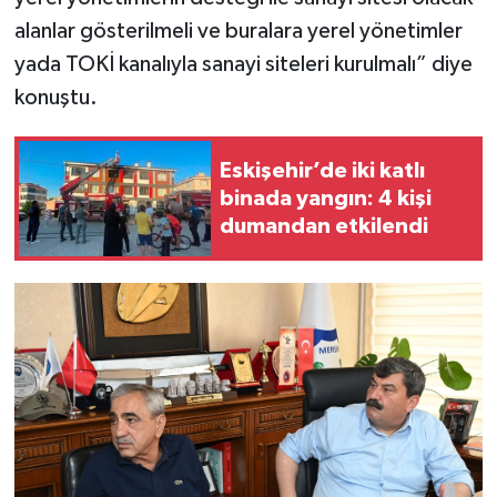
alanlar gösterilmeli ve buralara yerel yönetimler
yada TOKİ kanalıyla sanayi siteleri kurulmalı” diye
konuştu.
Eskişehir’de iki katlı
binada yangın: 4 kişi
dumandan etkilendi