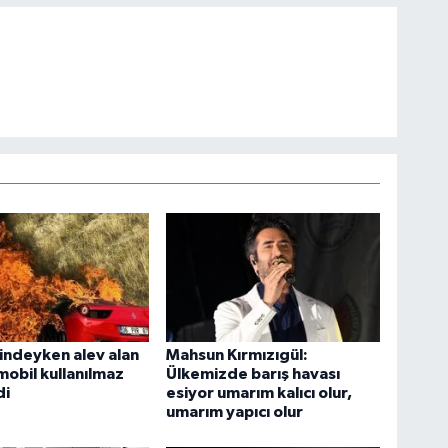
lindeyken alev alan
Mahsun Kırmızıgül:
mobil kullanılmaz
Ülkemizde barış havası
di
esiyor umarım kalıcı olur,
umarım yapıcı olur