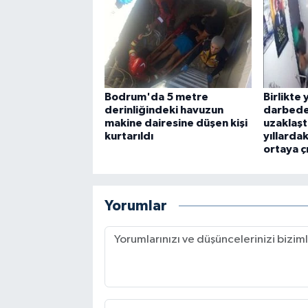
Bodrum'da 5 metre
Birlikte 
derinliğindeki havuzun
darbede
makine dairesine düşen kişi
uzaklaşt
kurtarıldı
yıllarda
ortaya çı
Yorumlar