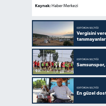
Kaynak:
Haber Merkezi
EDITÖRÜN SEÇTIĞI
Vergisini ver
tanımayanlar 
EDITÖRÜN SEÇTIĞI
Samsunspor, 
EDITÖRÜN SEÇTIĞI
En güzel dost