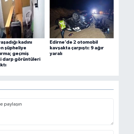
yaşadığı kadını
Edirne’de 2 otomobil
n şüpheliye
kavşakta çarpıştı: 9 ağır
ırma; geçmiş
yaralı
ki darp görüntüleri
ktı