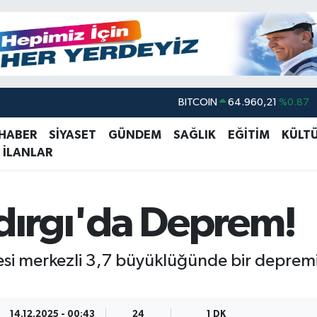
BITCOIN
64.960,21
%0.87
DOLAR
47,7436
%0.18
 HABER
SİYASET
GÜNDEM
SAĞLIK
EĞİTİM
KÜLT
EURO
55,2510
%0.32
 İLANLAR
STERLİN
64,4811
%0.38
GRAM ALTIN
6660.55
%0.03
ndırgı'da Deprem!
BİST100
13.779
%-14
lçesi merkezli 3,7 büyüklüğünde bir depre
14.12.2025 - 00:43
24
1 DK