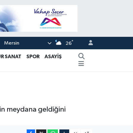
°
Mersin
26
ÜR SANAT
SPOR
ASAYİŞ
min meydana geldiğini
-
+