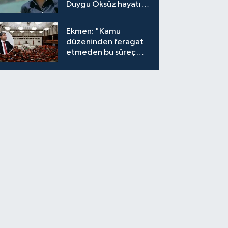
Duygu Öksüz hayatını
kaybetti
Ekmen: "Kamu
düzeninden feragat
etmeden bu süreç
meşrudur"