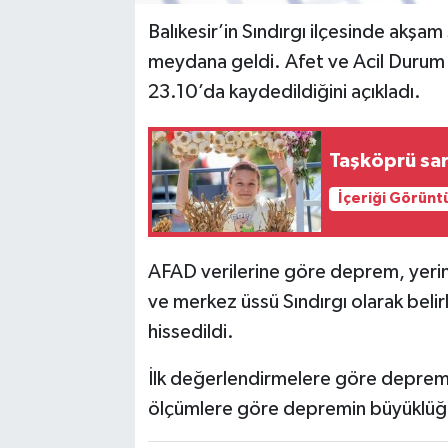
Balıkesir’in Sındırgı ilçesinde akş
meydana geldi. Afet ve Acil Durum Y
23.10’da kaydedildiğini açıkladı.
Taşköprü sarı
İçeriği Görünt
AFAD verilerine göre deprem, yerin 
ve merkez üssü Sındırgı olarak belirl
hissedildi.
İlk değerlendirmelere göre deprem
ölçümlere göre depremin büyüklüğü 