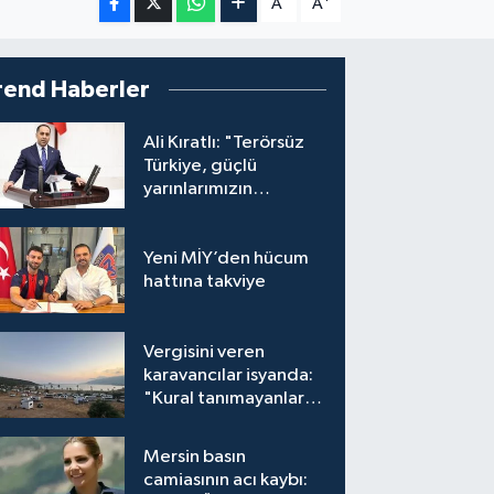
A
A
rend Haberler
Ali Kıratlı: "Terörsüz
Türkiye, güçlü
yarınlarımızın
teminatıdır"
Yeni MİY’den hücum
hattına takviye
Vergisini veren
karavancılar isyanda:
"Kural tanımayanlar
hepimizi zan altında
bırakıyor"
Mersin basın
camiasının acı kaybı: