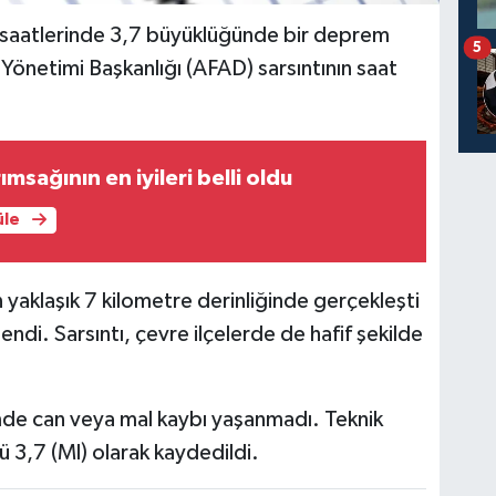
am saatlerinde 3,7 büyüklüğünde bir deprem
5
önetimi Başkanlığı (AFAD) sarsıntının saat
msağının en iyileri belli oldu
üle
yaklaşık 7 kilometre derinliğinde gerçekleşti
endi. Sarsıntı, çevre ilçelerde de hafif şekilde
de can veya mal kaybı yaşanmadı. Teknik
3,7 (Ml) olarak kaydedildi.