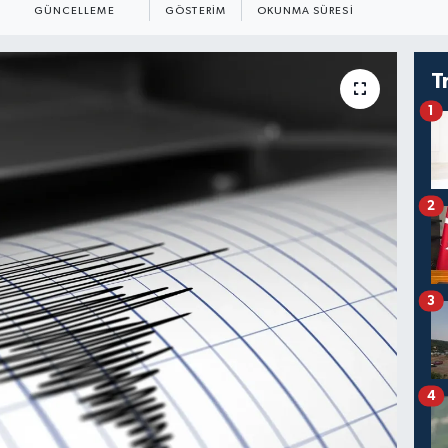
GÜNCELLEME
GÖSTERIM
OKUNMA SÜRESI
T
1
2
3
4