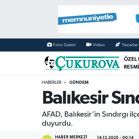
Mersin Nöbetçi Eczaneler
Mersin Hava Durumu
Foto Galeri
Video
Yazarlar
Mersin Namaz Vakitleri
ÖZEL
RESMİ
Mersin Trafik Yoğunluk Haritası
HABERLER
GÜNDEM
Süper Lig Puan Durumu ve Fikstür
Balıkesir Sı
Tüm Manşetler
AFAD, Balıkesir’in Sındırgı i
Son Dakika Haberleri
duyurdu.
Haber Arşivi
HABER MERKEZI
14.12.2025 - 00:14