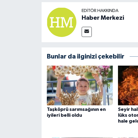
EDITÖR HAKKINDA
Haber Merkezi
Bunlar da ilginizi çekebilir
Taşköprü sarımsağının en
Seyir ha
iyileri belli oldu
lüks oto
hale gel