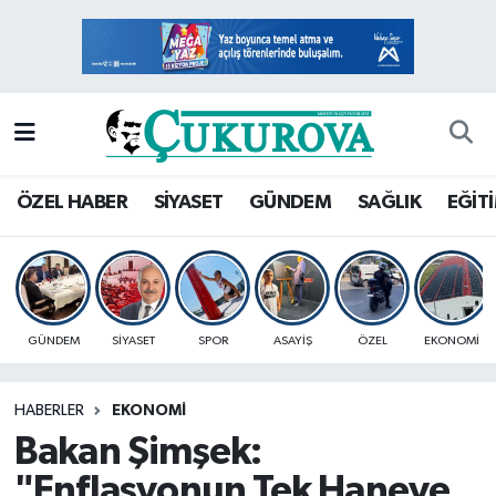
Mersin Nöbetçi Eczaneler
Mersin Hava Durumu
Mersin Namaz Vakitleri
ÖZEL HABER
SİYASET
GÜNDEM
SAĞLIK
EĞİT
Mersin Trafik Yoğunluk Haritası
Süper Lig Puan Durumu ve Fikstür
GÜNDEM
SİYASET
SPOR
ASAYİŞ
ÖZEL
EKONOMİ
Tüm Manşetler
HABERLER
EKONOMİ
Son Dakika Haberleri
Bakan Şimşek:
Haber Arşivi
"Enflasyonun Tek Haneye