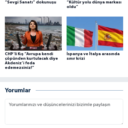
“Sevgi Sanatı” dokunuşu
“Kültür yolu dünya markası
oldu”
CHP'li Kış “Avrupa kendi
İspanya ve İtalya arasında
çöpünden kurtulacak diye
sınır krizi
Akdeniz’i feda
edemezsiniz!”
Yorumlar