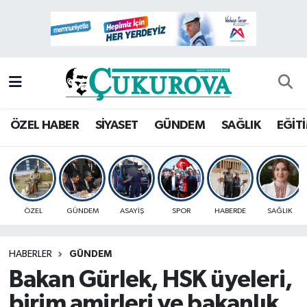
Mersin Nöbetçi Eczaneler
Mersin Hava Durumu
Mersin Namaz Vakitleri
ÖZEL HABER
SİYASET
GÜNDEM
SAĞLIK
EĞİT
Mersin Trafik Yoğunluk Haritası
Süper Lig Puan Durumu ve Fikstür
ÖZEL
GÜNDEM
ASAYİŞ
SPOR
HABERDE
SAĞLIK
Tüm Manşetler
HABERLER
GÜNDEM
Son Dakika Haberleri
Bakan Gürlek, HSK üyeleri,
Haber Arşivi
birim amirleri ve bakanlık