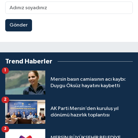
Gönder
Trend Haberler
1
Mersin basın camiasının acı kaybı:
Duygu Öksüz hayatını kaybetti
2
AK Parti Mersin’den kuruluş yıl
dönümü hazırlık toplantısı
3
MERSİN BÜYÜKŞEHİR BELEDİYE