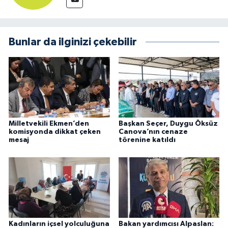
Bunlar da ilginizi çekebilir
Milletvekili Ekmen’den
Başkan Seçer, Duygu Öksüz
komisyonda dikkat çeken
Canova’nın cenaze
mesaj
törenine katıldı
Kadınların içsel yolculuğuna
Bakan yardımcısı Alpaslan: