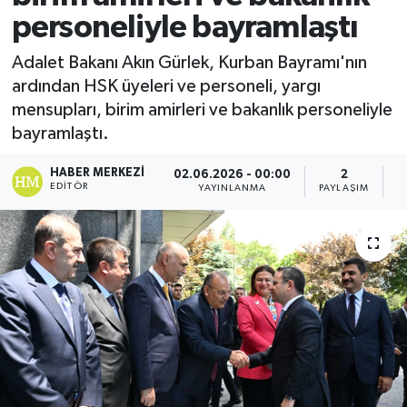
personeliyle bayramlaştı
Adalet Bakanı Akın Gürlek, Kurban Bayramı'nın
ardından HSK üyeleri ve personeli, yargı
mensupları, birim amirleri ve bakanlık personeliyle
bayramlaştı.
HABER MERKEZI
02.06.2026 - 00:00
2
EDITÖR
YAYINLANMA
PAYLAŞIM
G