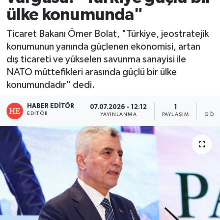
ülke konumunda"
Ticaret Bakanı Ömer Bolat, "Türkiye, jeostratejik
konumunun yanında güçlenen ekonomisi, artan
dış ticareti ve yükselen savunma sanayisi ile
NATO müttefikleri arasında güçlü bir ülke
konumundadır" dedi.
HABER EDITÖR
07.07.2026 - 12:12
1
1
EDITÖR
YAYINLANMA
PAYLAŞIM
GÖST