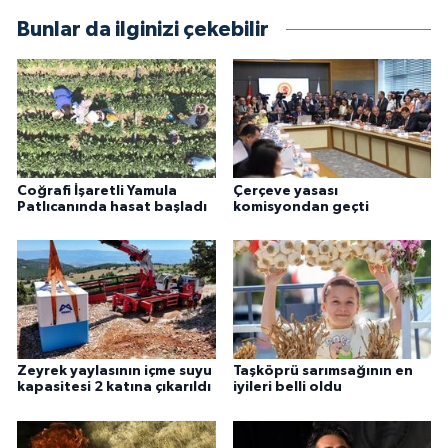
Bunlar da ilginizi çekebilir
Coğrafi İşaretli Yamula
Çerçeve yasası
Patlıcanında hasat başladı
komisyondan geçti
Zeyrek yaylasının içme suyu
Taşköprü sarımsağının en
kapasitesi 2 katına çıkarıldı
iyileri belli oldu