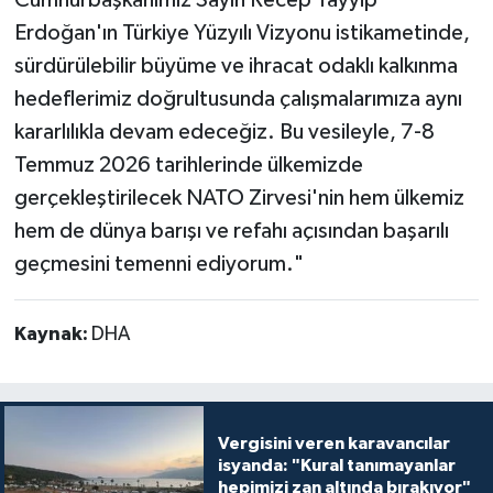
Erdoğan'ın Türkiye Yüzyılı Vizyonu istikametinde,
sürdürülebilir büyüme ve ihracat odaklı kalkınma
hedeflerimiz doğrultusunda çalışmalarımıza aynı
kararlılıkla devam edeceğiz. Bu vesileyle, 7-8
Temmuz 2026 tarihlerinde ülkemizde
gerçekleştirilecek NATO Zirvesi'nin hem ülkemiz
hem de dünya barışı ve refahı açısından başarılı
geçmesini temenni ediyorum."
Kaynak:
DHA
Vergisini veren karavancılar
isyanda: "Kural tanımayanlar
hepimizi zan altında bırakıyor"