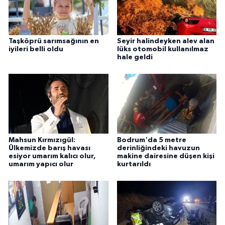
Taşköprü sarımsağının en
Seyir halindeyken alev alan
iyileri belli oldu
lüks otomobil kullanılmaz
hale geldi
Mahsun Kırmızıgül:
Bodrum'da 5 metre
Ülkemizde barış havası
derinliğindeki havuzun
esiyor umarım kalıcı olur,
makine dairesine düşen kişi
umarım yapıcı olur
kurtarıldı