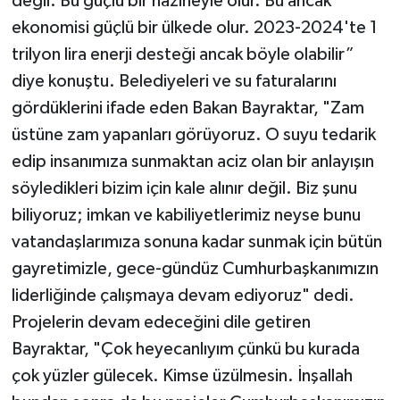
değil. Bu güçlü bir hazineyle olur. Bu ancak
ekonomisi güçlü bir ülkede olur. 2023-2024'te 1
trilyon lira enerji desteği ancak böyle olabilir”
diye konuştu. Belediyeleri ve su faturalarını
gördüklerini ifade eden Bakan Bayraktar, "Zam
üstüne zam yapanları görüyoruz. O suyu tedarik
edip insanımıza sunmaktan aciz olan bir anlayışın
söyledikleri bizim için kale alınır değil. Biz şunu
biliyoruz; imkan ve kabiliyetlerimiz neyse bunu
vatandaşlarımıza sonuna kadar sunmak için bütün
gayretimizle, gece-gündüz Cumhurbaşkanımızın
liderliğinde çalışmaya devam ediyoruz" dedi.
Projelerin devam edeceğini dile getiren
Bayraktar, "Çok heyecanlıyım çünkü bu kurada
çok yüzler gülecek. Kimse üzülmesin. İnşallah