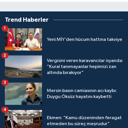
Trend Haberler
1
Yeni MİY’den hücum hattına takviye
2
Vergisini veren karavancılar isyanda:
"Kural tanımayanlar hepimizi zan
altında bırakıyor"
3
Mersin basın camiasının acı kaybı:
Duygu Öksüz hayatını kaybetti
4
Ekmen: "Kamu düzeninden feragat
etmeden bu süreç meşrudur"