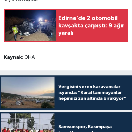
Edirne’de 2 otomobil
kavşakta çarpıştı: 9 ağır
yaralı
Kaynak:
DHA
Vergisini veren karavancılar
isyanda: "Kural tanımayanlar
hepimizi zan altında bırakıyor"
Samsunspor, Kasımpaşa