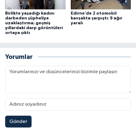
Birlikte yaşadığı kadını
Edirne’de 2 otomobil
darbeden şüpheliye
kavşakta çarpıştı: 9 ağır
uzaklaştırma; geçmiş
yaralı
yıllardaki darp görüntüleri
ortaya çıktı
Yorumlar
Gönder