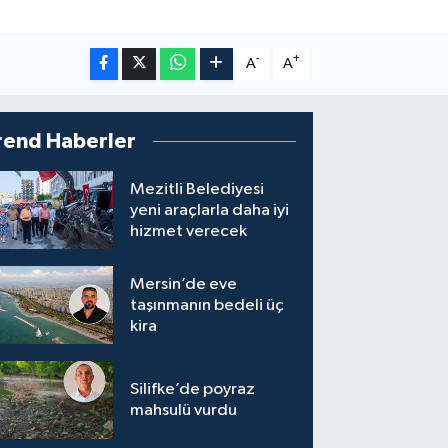
-
+
A
A
rend Haberler
Mezitli Belediyesi
yeni araçlarla daha iyi
hizmet verecek
Mersin’de eve
taşınmanın bedeli üç
kira
Silifke’de poyraz
mahsulü vurdu