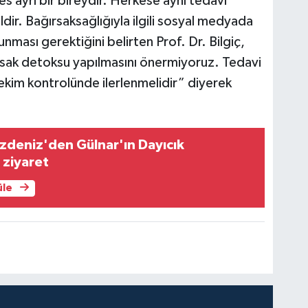
s ayrı bir bireydir. Herkese aynı tedavi
r. Bağırsaksağlığıyla ilgili sosyal medyada
unması gerektiğini belirten Prof. Dr. Bilgiç,
ğırsak detoksu yapılmasını önermiyoruz. Tedavi
hekim kontrolünde ilerlenmelidir” diyerek
 Özdeniz'den Gülnar'ın Dayıcık
 ziyaret
üle