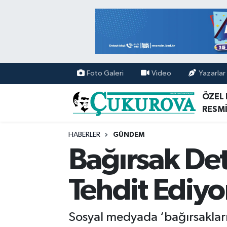
Mersin Nöbetçi Eczaneler
Mersin Hava Durumu
Foto Galeri
Video
Yazarlar
Mersin Namaz Vakitleri
ÖZEL
RESMİ
Mersin Trafik Yoğunluk Haritası
HABERLER
GÜNDEM
Süper Lig Puan Durumu ve Fikstür
Bağırsak Det
Tüm Manşetler
Tehdit Ediyo
Son Dakika Haberleri
Sosyal medyada ‘bağırsakları 
Haber Arşivi