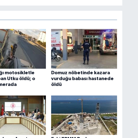
ığı motosikletle
Domuz nöbetinde kazara
an Utku öldü; o
vurduğu babası hastanede
amerada
öldü