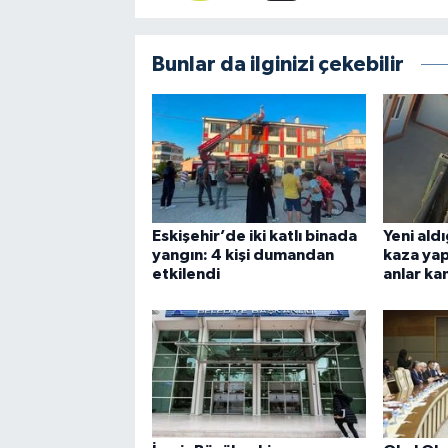
Bunlar da ilginizi çekebilir
Eskişehir’de iki katlı binada
Yeni ald
yangın: 4 kişi dumandan
kaza yap
etkilendi
anlar k