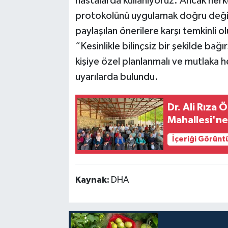
hastalarda kullanıyoruz. Ancak herke
protokolünü uygulamak doğru değildi
paylaşılan önerilere karşı temkinli ol
“Kesinlikle bilinçsiz bir şekilde ba
kişiye özel planlanmalı ve mutlaka 
uyarılarda bulundu.
Dr. Ali Rıza
Mahallesi'ne
İçeriği Görünt
Kaynak:
DHA