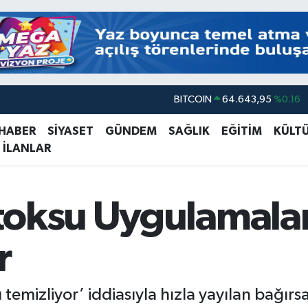
DOLAR
47,6704
%0
EURO
55,0406
%-0.08
 HABER
SİYASET
GÜNDEM
SAĞLIK
EĞİTİM
KÜLT
 İLANLAR
STERLİN
64,2143
%0
GRAM ALTIN
6500.87
%0.12
BİST100
13.799
%70
oksu Uygulamaları
BITCOIN
64.643,95
%0.16
r
temizliyor’ iddiasıyla hızla yayılan bağır