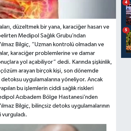
4
ları, düzeltmek bir yana, karaciğer hasarı ve
5
i belirten Medipol Sağlık Grubu’ndan
Yılmaz Bilgiç, “Uzman kontrolü olmadan ve
malar, karaciğer problemlerine ve damar
onuçlara yol açabiliyor” dedi. Karında şişkinlik,
yle çözüm arayan birçok kişi, son dönemde
 detoksu uygulamalarına yöneliyor. Ancak
ılan bu işlemlerin ciddi sağlık riskleri
Medipol Acıbadem Bölge Hastanesi’nden
lmaz Bilgiç, bilinçsiz detoks uygulamalarının
 vurguladı.