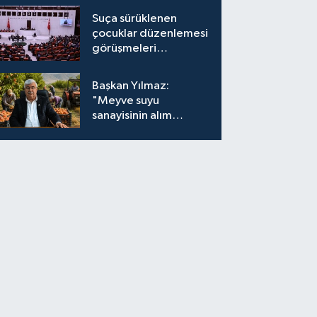
Suça sürüklenen
çocuklar düzenlemesi
görüşmeleri
tamamlandı
Başkan Yılmaz:
"Meyve suyu
sanayisinin alım
fiyatları yeniden
değerlendirilmeli''