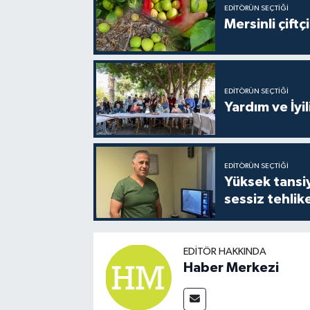
EDITÖRÜN SEÇTIĞI
Mersinli çift
EDITÖRÜN SEÇTIĞI
Yardım ve İyil
EDITÖRÜN SEÇTIĞI
Yüksek tansiy
sessiz tehlik
EDITÖR HAKKINDA
Haber Merkezi