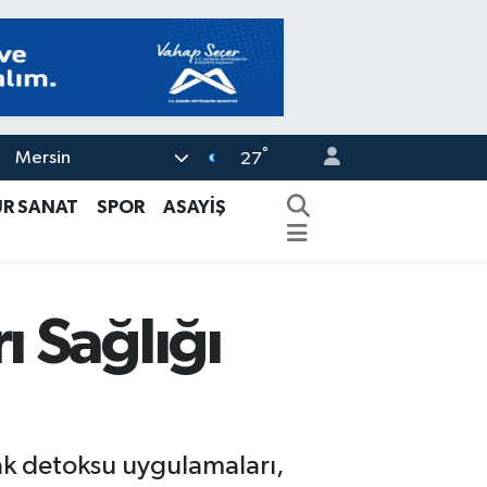
°
Mersin
27
ÜR SANAT
SPOR
ASAYİŞ
 Sağlığı
sak detoksu uygulamaları,