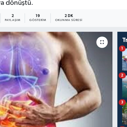
ya dönüştü.
2
19
2 DK
PAYLAŞIM
GÖSTERIM
OKUNMA SÜRESI
T
1
2
3