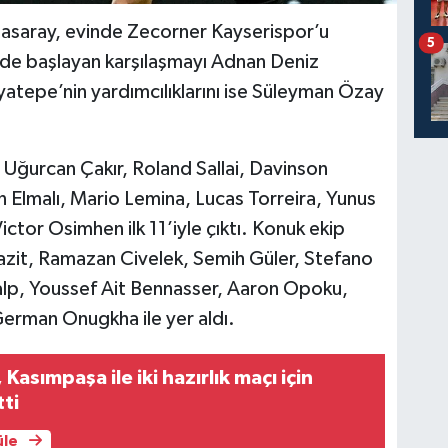
atasaray, evinde Zecorner Kayserispor’u
5
’de başlayan karşılaşmayı Adnan Deniz
tepe’nin yardımcılıklarını ise Süleyman Özay
 Uğurcan Çakır, Roland Sallai, Davinson
 Elmalı, Mario Lemina, Lucas Torreira, Yunus
ctor Osimhen ilk 11’iyle çıktı. Konuk ekip
yazit, Ramazan Civelek, Semih Güler, Stefano
alp, Youssef Ait Bennasser, Aaron Opoku,
erman Onugkha ile yer aldı.
asımpaşa ile iki hazırlık maçı için
tti
üle