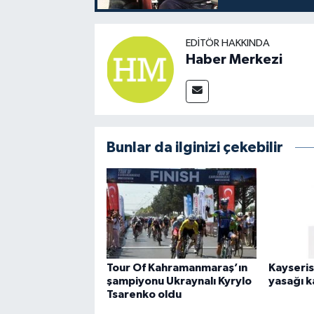
EDITÖR HAKKINDA
Haber Merkezi
Bunlar da ilginizi çekebilir
Tour Of Kahramanmaraş’ın
Kayseris
şampiyonu Ukraynalı Kyrylo
yasağı k
Tsarenko oldu