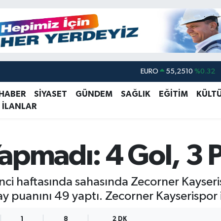
EURO
55,2510
%0.32
STERLİN
64,4811
%0.38
 HABER
SİYASET
GÜNDEM
SAĞLIK
EĞİTİM
KÜLT
 İLANLAR
GRAM ALTIN
6660.55
%0.03
BİST100
13.779
%-14
BITCOIN
64.959,79
%1.11
apmadı: 4 Gol, 3 
DOLAR
47,7436
%0.18
’nci haftasında sahasında Zecorner Kayseri
 puanını 49 yaptı. Zecorner Kayserispor 
1
8
2 DK