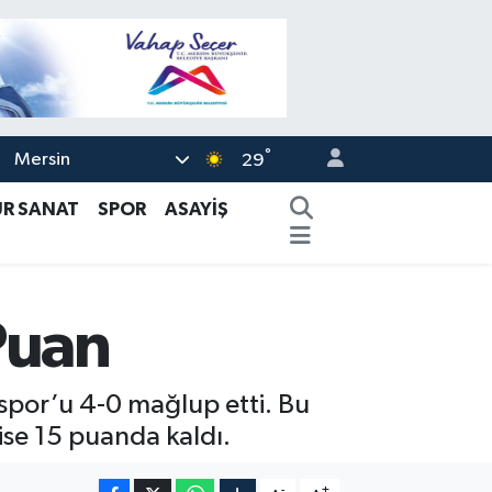
°
Mersin
29
ÜR SANAT
SPOR
ASAYİŞ
Puan
spor’u 4-0 mağlup etti. Bu
ise 15 puanda kaldı.
-
+