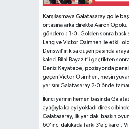
Karşılaşmaya Galatasaray golle baş
ortasına arka direkte Aaron Opoku 
gönderdi: 1-0. Golden sonra baskısı
Lang ve Victor Osimhen ile etkili ol
Denswil’in kısa düşen pasında araya
kaleci Bilal Bayazit’i geçtikten so
Deniz Kayatepe, pozisyonda penaltı
geçen Victor Osimhen, meşin yuvarla
yarısını Galatasaray 2-0 önde tama
İkinci yarının hemen başında Galata
ayağıyla kaleyi yokladı direk dibinde
Galatasaray, ilk yarıdaki baskın oyu
60’ıncı dakikada farkı 3’e çıkardı. 