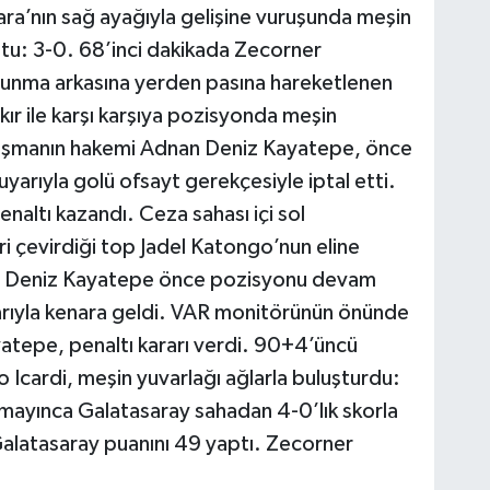
ra’nın sağ ayağıyla gelişine vuruşunda meşin
ştu: 3-0. 68’inci dakikada Zecorner
unma arkasına yerden pasına hareketlenen
r ile karşı karşıya pozisyonda meşin
ılaşmanın hakemi Adnan Deniz Kayatepe, önce
yarıyla golü ofsayt gerekçesiyle iptal etti.
altı kazandı. Ceza sahası içi sol
 çevirdiği top Jadel Katongo’nun eline
an Deniz Kayatepe önce pozisyonu devam
arıyla kenara geldi. VAR monitörünün önünde
tepe, penaltı kararı verdi. 90+4’üncü
Icardi, meşin yuvarlağı ağlarla buluşturdu:
lmayınca Galatasaray sahadan 4-0’lık skorla
Galatasaray puanını 49 yaptı. Zecorner