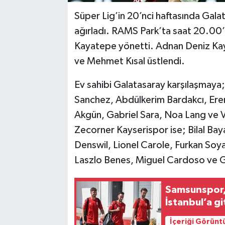
Süper Lig’in 20’nci haftasında Gal
ağırladı. RAMS Park’ta saat 20.00
Kayatepe yönetti. Adnan Deniz Kaya
ve Mehmet Kısal üstlendi.
Ev sahibi Galatasaray karşılaşmaya;
Sanchez, Abdülkerim Bardakcı, Eren
Akgün, Gabriel Sara, Noa Lang ve Vi
Zecorner Kayserispor ise; Bilal Ba
Denswil, Lionel Carole, Furkan Soy
Laszlo Benes, Miguel Cardoso ve G
Samsunspor, K
İstanbul’a gi
İçeriği Görünt