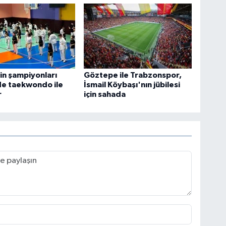
n şampiyonları
Göztepe ile Trabzonspor,
de taekwondo ile
İsmail Köybaşı'nın jübilesi
r
için sahada