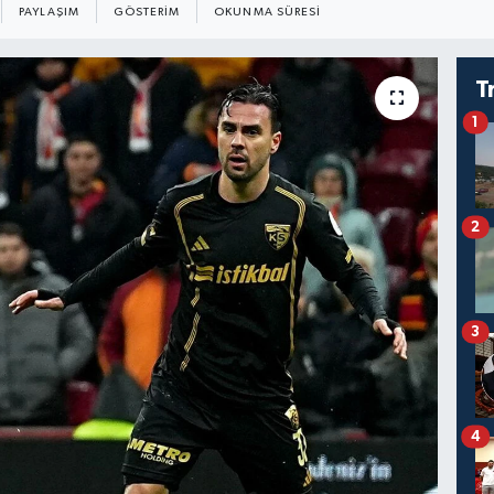
PAYLAŞIM
GÖSTERIM
OKUNMA SÜRESI
T
1
2
3
4