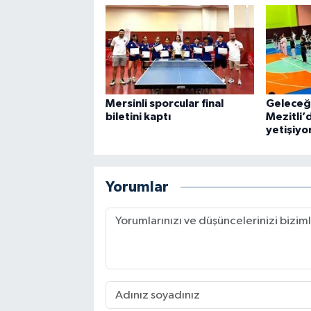
Mersinli sporcular final
Geleceği
biletini kaptı
Mezitli’
yetişiyo
Yorumlar