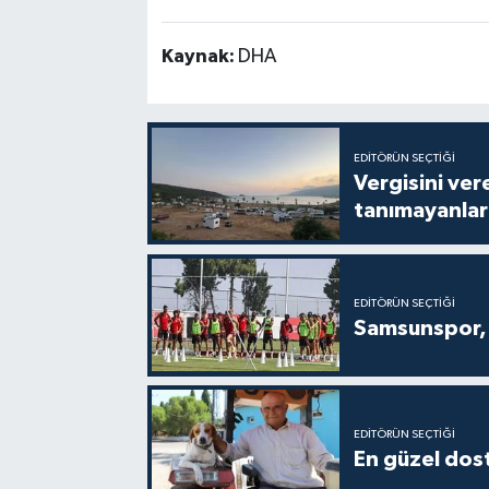
Kaynak:
DHA
EDITÖRÜN SEÇTIĞI
Vergisini ver
tanımayanlar 
EDITÖRÜN SEÇTIĞI
Samsunspor, 
EDITÖRÜN SEÇTIĞI
En güzel dost