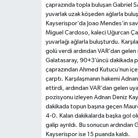
çaprazında topla buluşan Gabriel Sa
yuvarlak uzak köşeden ağlarla bulu
Kayserispor’da Joao Mendes’in sav
Miguel Cardoso, kaleci Uğurcan Çakı
yuvarlağı ağlarla buluşturdu. Karş
golü verdi ardından VAR’dan gelen u
Galatasaray, 90+3’üncü dakikada pen
çaprazından Ahmed Kutucu’nun içeri
çarptı. Karşılaşmanın hakemi Adn
ettirdi, ardından VAR’dan gelen uy
pozisyonu izleyen Adnan Deniz Kaya
dakikada topun başına geçen Mauro 
4-0. Kalan dakikalarda başka gol o
galip ayrıldı. Bu sonucun ardından 
Kayserispor ise 15 puanda kaldı.