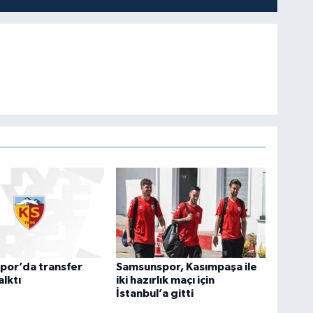
por’da transfer
Samsunspor, Kasımpaşa ile
alktı
iki hazırlık maçı için
İstanbul’a gitti