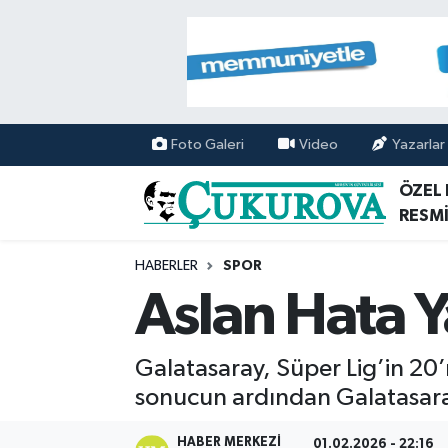
Mersin Nöbetçi Eczaneler
Mersin Hava Durumu
Foto Galeri
Video
Yazarlar
Mersin Namaz Vakitleri
ÖZEL
RESMİ
Mersin Trafik Yoğunluk Haritası
HABERLER
SPOR
Süper Lig Puan Durumu ve Fikstür
Aslan Hata Y
Tüm Manşetler
Galatasaray, Süper Lig’in 20
Son Dakika Haberleri
sonucun ardından Galatasaray
Haber Arşivi
HABER MERKEZI
01.02.2026 - 22:16