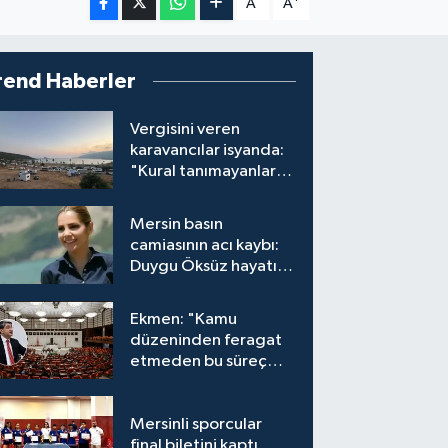
A
A
rend Haberler
Vergisini veren
karavancılar isyanda:
"Kural tanımayanlar
hepimizi zan altında
bırakıyor"
Mersin basın
camiasının acı kaybı:
Duygu Öksüz hayatını
kaybetti
Ekmen: "Kamu
düzeninden feragat
etmeden bu süreç
meşrudur"
Mersinli sporcular
final biletini kaptı