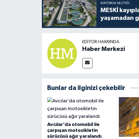
EDITÖRÜN SEÇTIĞI
MESKİ kayıpla
yaşamadan ge
EDITÖR HAKKINDA
Haber Merkezi
Bunlar da ilginizi çekebilir
Avcılar’da otomobil ile
çarpışan motosikletin
sürücüsü ağır yaralandı