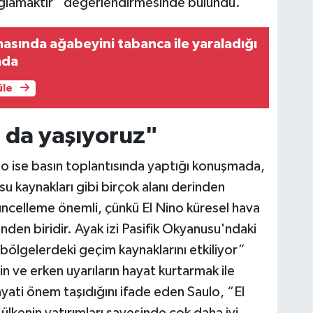
 sağlamaktır” değerlendirmesinde bulundu.
masında ağabeyini tabanca ile yaraladığı
ada
üle
ı da yaşıyoruz"
 ise basın toplantısında yaptığı konuşmada,
 su kaynakları gibi birçok alanı derinden
güncelleme önemli, çünkü El Nino küresel hava
rinden biridir. Ayak izi Pasifik Okyanusu'ndaki
ölgelerdeki geçim kaynaklarını etkiliyor”
n ve erken uyarıların hayat kurtarmak ile
ayati önem taşıdığını ifade eden Saulo, “El