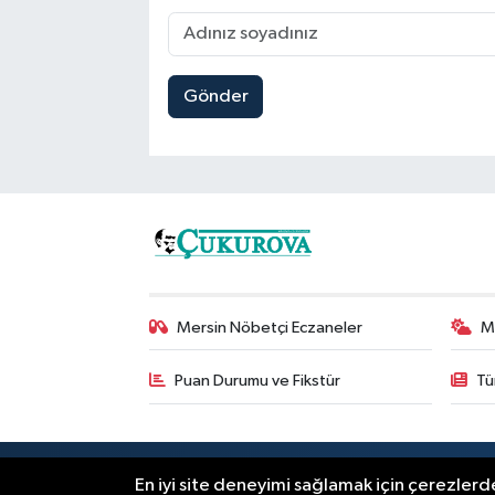
Gönder
Mersin Nöbetçi Eczaneler
M
Puan Durumu ve Fikstür
Tü
RSS
Copyright © 2025. Her hakkı saklıdır
En iyi site deneyimi sağlamak için çerezlerde