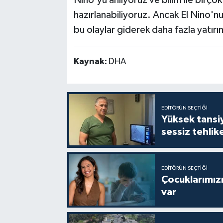
Nino'yu anlıyoruz ve bilim ile birçok
hazırlanabiliyoruz. Ancak El Nino'nun
bu olaylar giderek daha fazla yatırım
Kaynak:
DHA
EDITÖRÜN SEÇTIĞI
Yüksek tansiy
sessiz tehlik
EDITÖRÜN SEÇTIĞI
Çocuklarımızı
var