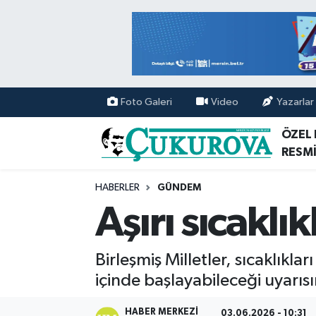
Mersin Nöbetçi Eczaneler
Mersin Hava Durumu
Foto Galeri
Video
Yazarlar
Mersin Namaz Vakitleri
ÖZEL
RESMİ
Mersin Trafik Yoğunluk Haritası
HABERLER
GÜNDEM
Süper Lig Puan Durumu ve Fikstür
Aşırı sıcaklı
Tüm Manşetler
Birleşmiş Milletler, sıcaklıkla
Son Dakika Haberleri
içinde başlayabileceği uyarı
Haber Arşivi
HABER MERKEZI
03.06.2026 - 10:31