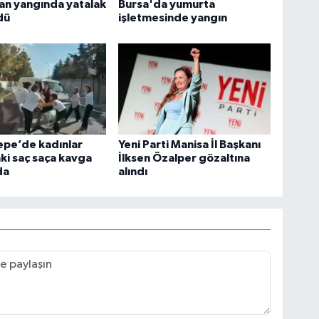
an yangında yatalak
Bursa'da yumurta
dü
işletmesinde yangın
epe’de kadınlar
Yeni Parti Manisa İl Başkanı
ki saç saça kavga
İlksen Özalper gözaltına
da
alındı