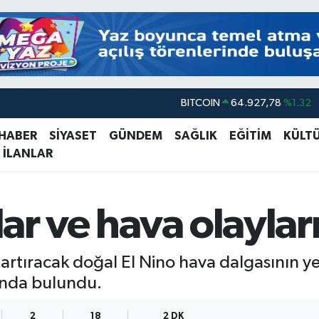
BITCOIN
64.927,78
%1.32
DOLAR
47,5894
%0.08
 HABER
SİYASET
GÜNDEM
SAĞLIK
EĞİTİM
KÜLT
EURO
55,0398
%-0.02
 İLANLAR
STERLİN
64,1581
%0.16
GRAM ALTIN
6508.83
%4.44
klar ve hava olayla
BİST100
13.703
%11
rı artıracak doğal El Nino hava dalgasının ye
sında bulundu.
2
18
2 DK