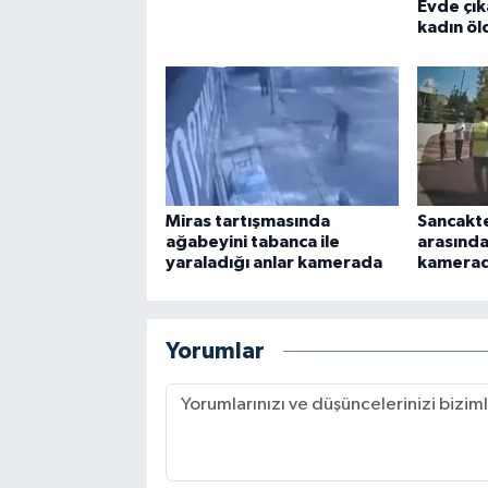
Evde çık
kadın öl
Miras tartışmasında
Sancakt
ağabeyini tabanca ile
arasında
yaraladığı anlar kamerada
kamera
Yorumlar