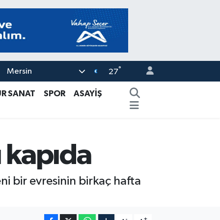
°
Mersin
27
ÜR SANAT
SPOR
ASAYİŞ
rı kapıda
ni bir evresinin birkaç hafta
-
+