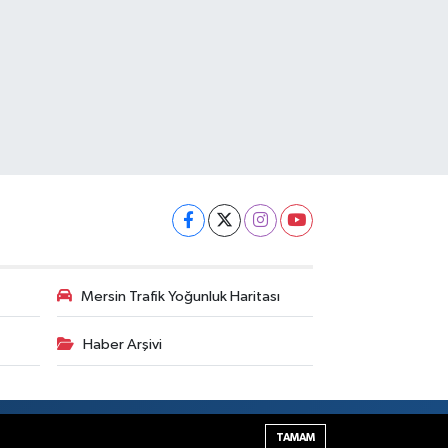
Mersin Trafik Yoğunluk Haritası
Haber Arşivi
Haber Yazılımı:
TE Bilişim
TAMAM