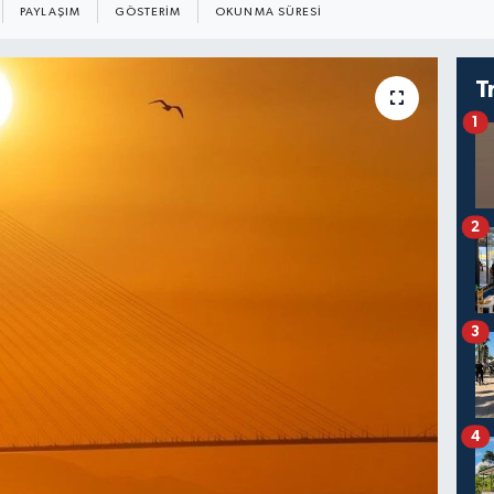
PAYLAŞIM
GÖSTERIM
OKUNMA SÜRESI
T
1
2
3
4