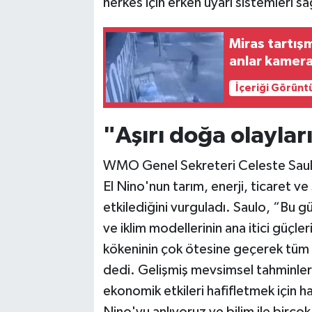
herkes için erken uyarı sistemleri
Miras tartış
anlar kamer
İçeriği Görünt
"Aşırı doğa olaylar
WMO Genel Sekreteri Celeste Saulo
El Nino'nun tarım, enerji, ticaret ve
etkilediğini vurguladı. Saulo, “Bu 
ve iklim modellerinin ana itici güçle
kökeninin çok ötesine geçerek tüm b
dedi. Gelişmiş mevsimsel tahminleri
ekonomik etkileri hafifletmek için h