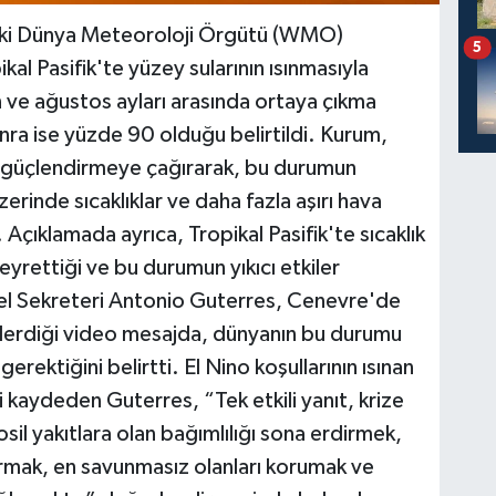
deki Dünya Meteoroloji Örgütü (WMO)
5
al Pasifik'te yüzey sularının ısınmasıyla
n ve ağustos ayları arasında ortaya çıkma
nra ise yüzde 90 olduğu belirtildi. Kurum,
ni güçlendirmeye çağırarak, bu durumun
rinde sıcaklıklar ve daha fazla aşırı hava
 Açıklamada ayrıca, Tropikal Pasifik'te sıcaklık
yrettiği ve bu durumun yıkıcı etkiler
el Sekreteri Antonio Guterres, Cenevre'de
derdiği video mesajda, dünyanın bu durumu
 gerektiğini belirtti. El Nino koşullarının ısınan
 kaydeden Guterres, “Tek etkili yanıt, krize
osil yakıtlara olan bağımlılığı sona erdirmek,
dırmak, en savunmasız olanları korumak ve