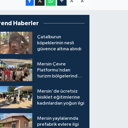
A
A
rend Haberler
Çatalburun
köpeklerinin nesli
güvence altına alındı
Mersin Çevre
Platformu’ndan
turizm bölgelerinde
inşaat yasağı çağrısı
Mersin'de ücretsiz
bisiklet eğitimlerine
kadınlardan yoğun ilgi
Mersin yaylalarında
prefabrik evlere ilgi