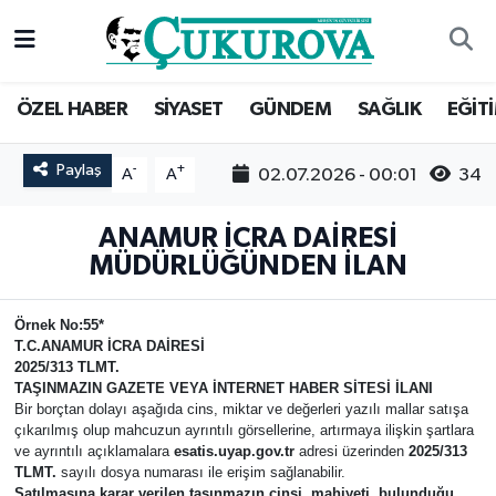
Mersin Nöbetçi Eczaneler
ÖZEL HABER
SİYASET
GÜNDEM
SAĞLIK
EĞİT
Mersin Hava Durumu
Paylaş
-
+
02.07.2026 - 00:01
34
A
A
Mersin Namaz Vakitleri
ANAMUR İCRA DAİRESİ
Mersin Trafik Yoğunluk Haritası
MÜDÜRLÜĞÜNDEN İLAN
Süper Lig Puan Durumu ve Fikstür
Örnek No:55*
T.C.
ANAMUR
İCRA DAİRESİ
Tüm Manşetler
2025/313 TLMT.
TAŞINMAZIN GAZETE VEYA İNTERNET HABER SİTESİ İLANI
Bir borçtan dolayı aşağıda cins, miktar ve değerleri yazılı mallar satışa
Son Dakika Haberleri
çıkarılmış olup mahcuzun ayrıntılı görsellerine, artırmaya ilişkin şartlara
ve ayrıntılı açıklamalara
esatis.uyap.gov.tr
adresi üzerinden
2025/313
TLMT.
sayılı dosya numarası ile erişim sağlanabilir.
Haber Arşivi
Satılmasına karar verilen taşınmazın cinsi, mahiyeti, bulunduğu