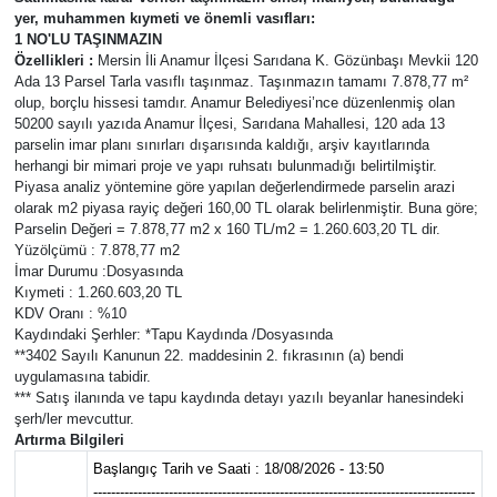
yer, muhammen kıymeti ve önemli vasıfları:
1 NO'LU TAŞINMAZIN
Özellikleri :
Mersin İli Anamur İlçesi Sarıdana K. Gözünbaşı Mevkii 120
Ada 13 Parsel Tarla vasıflı taşınmaz. Taşınmazın tamamı 7.878,77 m²
olup, borçlu hissesi tamdır. Anamur Belediyesi’nce düzenlenmiş olan
50200 sayılı yazıda Anamur İlçesi, Sarıdana Mahallesi, 120 ada 13
parselin imar planı sınırları dışarısında kaldığı, arşiv kayıtlarında
herhangi bir mimari proje ve yapı ruhsatı bulunmadığı belirtilmiştir.
Piyasa analiz yöntemine göre yapılan değerlendirmede parselin arazi
olarak m2 piyasa rayiç değeri 160,00 TL olarak belirlenmiştir. Buna göre;
Parselin Değeri = 7.878,77 m2 x 160 TL/m2 = 1.260.603,20 TL dir.
Yüzölçümü : 7.878,77 m2
İmar Durumu :Dosyasında
Kıymeti : 1.260.603,20 TL
KDV Oranı : %10
Kaydındaki Şerhler: *Tapu Kaydında /Dosyasında
**3402 Sayılı Kanunun 22. maddesinin 2. fıkrasının (a) bendi
uygulamasına tabidir.
*** Satış ilanında ve tapu kaydında detayı yazılı beyanlar hanesindeki
şerh/ler mevcuttur.
Artırma Bilgileri
Başlangıç Tarih ve Saati : 18/08/2026 - 13:50
--------------------------------------------------------------------------------------