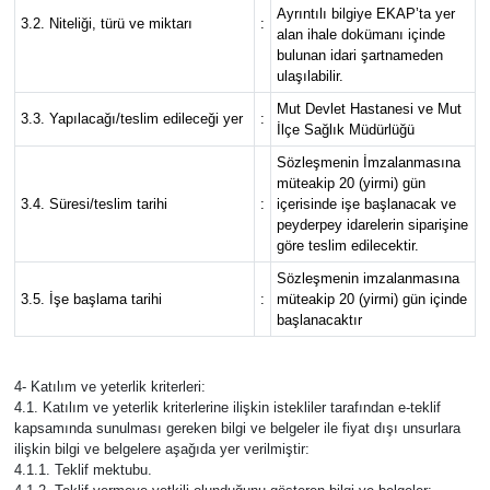
Ayrıntılı bilgiye EKAP’ta yer
3.2. Niteliği, türü ve miktarı
:
alan ihale dokümanı içinde
bulunan idari şartnameden
ulaşılabilir.
Mut Devlet Hastanesi ve Mut
3.3. Yapılacağı/teslim edileceği yer
:
İlçe Sağlık Müdürlüğü
Sözleşmenin İmzalanmasına
müteakip 20 (yirmi) gün
3.4. Süresi/teslim tarihi
:
içerisinde işe başlanacak ve
peyderpey idarelerin siparişine
göre teslim edilecektir.
Sözleşmenin imzalanmasına
3.5. İşe başlama tarihi
:
müteakip 20 (yirmi) gün içinde
başlanacaktır
4- Katılım ve yeterlik kriterleri:
4.1. Katılım ve yeterlik kriterlerine ilişkin istekliler tarafından e-teklif
kapsamında sunulması gereken bilgi ve belgeler ile fiyat dışı unsurlara
ilişkin bilgi ve belgelere aşağıda yer verilmiştir:
4.1.1. Teklif mektubu.