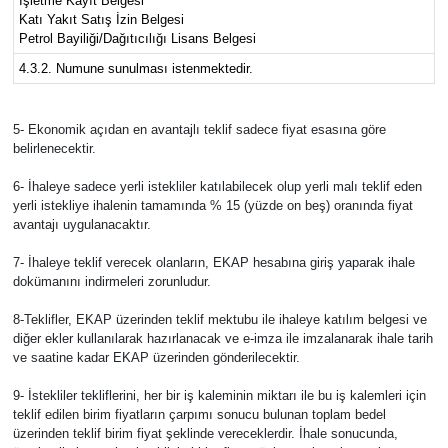
İşletme Kayıt Belgesi
Katı Yakıt Satış İzin Belgesi
Petrol Bayiliği/Dağıtıcılığı Lisans Belgesi
4.3.2. Numune sunulması istenmektedir.
5- Ekonomik açıdan en avantajlı teklif sadece fiyat esasına göre
belirlenecektir.
6- İhaleye sadece yerli istekliler katılabilecek olup yerli malı teklif eden
yerli istekliye ihalenin tamamında % 15 (yüzde on beş) oranında fiyat
avantajı uygulanacaktır.
7- İhaleye teklif verecek olanların, EKAP hesabına giriş yaparak ihale
dokümanını indirmeleri zorunludur.
8-Teklifler, EKAP üzerinden teklif mektubu ile ihaleye katılım belgesi ve
diğer ekler kullanılarak hazırlanacak ve e-imza ile imzalanarak ihale tarih
ve saatine kadar EKAP üzerinden gönderilecektir.
9- İstekliler tekliflerini, her bir iş kaleminin miktarı ile bu iş kalemleri için
teklif edilen birim fiyatların çarpımı sonucu bulunan toplam bedel
üzerinden teklif birim fiyat şeklinde vereceklerdir. İhale sonucunda,