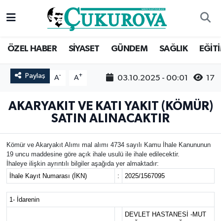
Mersin Nöbetçi Eczaneler
ÖZEL HABER
SİYASET
GÜNDEM
SAĞLIK
EĞİT
Mersin Hava Durumu
Paylaş
-
+
03.10.2025 - 00:01
17
A
A
Mersin Namaz Vakitleri
AKARYAKIT VE KATI YAKIT (KÖMÜR)
Mersin Trafik Yoğunluk Haritası
SATIN ALINACAKTIR
Süper Lig Puan Durumu ve Fikstür
Kömür ve Akaryakıt Alımı mal alımı 4734 sayılı Kamu İhale Kanununun
19 uncu maddesine göre açık ihale usulü ile ihale edilecektir.
Tüm Manşetler
İhaleye ilişkin ayrıntılı bilgiler aşağıda yer almaktadır:
İhale Kayıt Numarası (İKN)
:
2025/1567095
Son Dakika Haberleri
1- İdarenin
Haber Arşivi
DEVLET HASTANESİ -MUT