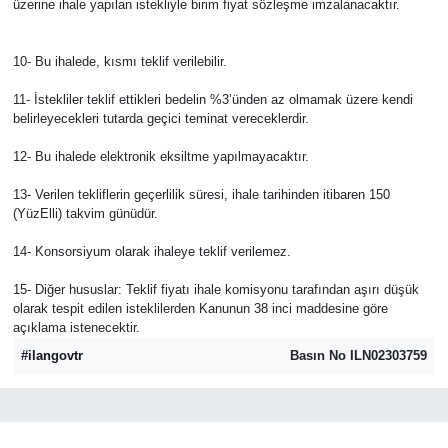
üzerine ihale yapılan istekliyle birim fiyat sözleşme imzalanacaktır.
10- Bu ihalede, kısmı teklif verilebilir.
11- İstekliler teklif ettikleri bedelin %3’ünden az olmamak üzere kendi
belirleyecekleri tutarda geçici teminat vereceklerdir.
12- Bu ihalede elektronik eksiltme yapılmayacaktır.
13- Verilen tekliflerin geçerlilik süresi, ihale tarihinden itibaren 150
(YüzElli) takvim günüdür.
14- Konsorsiyum olarak ihaleye teklif verilemez.
15- Diğer hususlar: Teklif fiyatı ihale komisyonu tarafından aşırı düşük
olarak tespit edilen isteklilerden Kanunun 38 inci maddesine göre
açıklama istenecektir.
#ilangovtr
Basın No ILN02303759