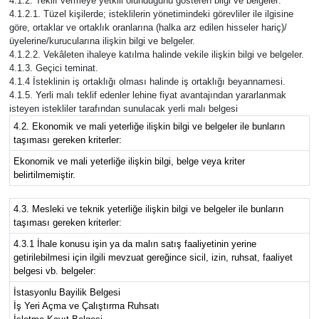
4.1.2. Teklif vermeye yetkili olunduğunu gösteren bilgi ve belgeler:
4.1.2.1. Tüzel kişilerde; isteklilerin yönetimindeki görevliler ile ilgisine
göre, ortaklar ve ortaklık oranlarına (halka arz edilen hisseler hariç)/
üyelerine/kurucularına ilişkin bilgi ve belgeler.
4.1.2.2. Vekâleten ihaleye katılma halinde vekile ilişkin bilgi ve belgeler.
4.1.3. Geçici teminat.
4.1.4 İsteklinin iş ortaklığı olması halinde iş ortaklığı beyannamesi.
4.1.5. Yerli malı teklif edenler lehine fiyat avantajından yararlanmak
isteyen istekliler tarafından sunulacak yerli malı belgesi
4.2. Ekonomik ve mali yeterliğe ilişkin bilgi ve belgeler ile bunların
taşıması gereken kriterler:
Ekonomik ve mali yeterliğe ilişkin bilgi, belge veya kriter
belirtilmemiştir.
4.3. Mesleki ve teknik yeterliğe ilişkin bilgi ve belgeler ile bunların
taşıması gereken kriterler:
4.3.1 İhale konusu işin ya da malın satış faaliyetinin yerine
getirilebilmesi için ilgili mevzuat gereğince sicil, izin, ruhsat, faaliyet
belgesi vb. belgeler:
İstasyonlu Bayilik Belgesi
İş Yeri Açma ve Çalıştırma Ruhsatı