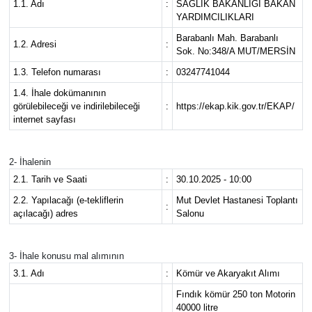
1.1. Adı
:
SAĞLIK BAKANLIĞI BAKAN
YARDIMCILIKLARI
Barabanlı Mah. Barabanlı
1.2. Adresi
:
Sok. No:348/A MUT/MERSİN
1.3. Telefon numarası
:
03247741044
1.4. İhale dokümanının
görülebileceği ve indirilebileceği
:
https://ekap.kik.gov.tr/EKAP/
internet sayfası
2- İhalenin
2.1. Tarih ve Saati
:
30.10.2025 - 10:00
2.2. Yapılacağı (e-tekliflerin
Mut Devlet Hastanesi Toplantı
:
açılacağı) adres
Salonu
3- İhale konusu mal alımının
3.1. Adı
:
Kömür ve Akaryakıt Alımı
Fındık kömür 250 ton Motorin
40000 litre