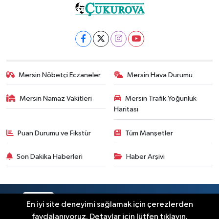
Mersin Nöbetçi Eczaneler
Mersin Hava Durumu
Mersin Namaz Vakitleri
Mersin Trafik Yoğunluk
Haritası
Puan Durumu ve Fikstür
Tüm Manşetler
Son Dakika Haberleri
Haber Arşivi
RSS
Copyright © 2025. Her hakkı saklıdır.
En iyi site deneyimi sağlamak için çerezlerden
faydalanıyoruz. Detaylar için lütfen tıklayın.