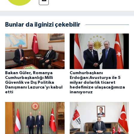
Bunlar da ilginizi çekebilir
Bakan Güler, Romanya
Cumhurbaşkanı
Cumhurbaşkanlığı Milli
Erdoğan:Avusturya ile 5
Güvenlik ve Dış Politika
milyar dolarlık ticaret
Danışmanı Lazurca'yı kabul
hedefimize ulaşacağımıza
etti
inanıyoruz