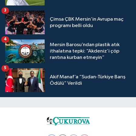
3
Çimsa ÇBK Mersin’in Avrupa maç
programı belli oldu
4
Mersin Barosu’ndan plastik atık
ithalatına tepki: “Akdeniz’i çöp
rantına kurban etmeyin”
5
Akif Manaf’a “Sudan-Türkiye Barış
Ödülü” Verildi