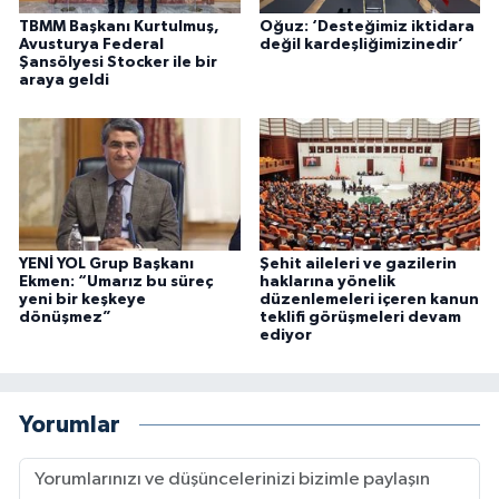
TBMM Başkanı Kurtulmuş,
Oğuz: ‘Desteğimiz iktidara
Avusturya Federal
değil kardeşliğimizinedir’
Şansölyesi Stocker ile bir
araya geldi
YENİ YOL Grup Başkanı
Şehit aileleri ve gazilerin
Ekmen: “Umarız bu süreç
haklarına yönelik
yeni bir keşkeye
düzenlemeleri içeren kanun
dönüşmez”
teklifi görüşmeleri devam
ediyor
Yorumlar