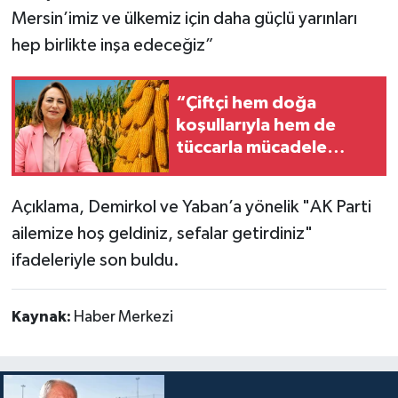
Mersin’imiz ve ülkemiz için daha güçlü yarınları
hep birlikte inşa edeceğiz”
“Çiftçi hem doğa
koşullarıyla hem de
tüccarla mücadele
ediyor”
Açıklama, Demirkol ve Yaban’a yönelik "AK Parti
ailemize hoş geldiniz, sefalar getirdiniz"
ifadeleriyle son buldu.
Kaynak:
Haber Merkezi