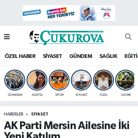
Mersin Nöbetçi Eczaneler
Mersin Hava Durumu
Mersin Namaz Vakitleri
ÖZEL HABER
SİYASET
GÜNDEM
SAĞLIK
EĞİT
Mersin Trafik Yoğunluk Haritası
Süper Lig Puan Durumu ve Fikstür
GÜNDEM
ASAYİŞ
SPOR
SİYASET
ÖZEL
ÇEVRE
Tüm Manşetler
HABERLER
SİYASET
Son Dakika Haberleri
AK Parti Mersin Ailesine İki
Haber Arşivi
Yeni Katılım