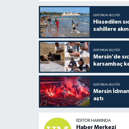
EDITÖRÜN SEÇTIĞI
Hissedilen sı
sahillere akın
EDITÖRÜN SEÇTIĞI
Mersin’de sıc
karsambaç ke
EDITÖRÜN SEÇTIĞI
Mersin İdmany
aştı
EDITÖR HAKKINDA
Haber Merkezi