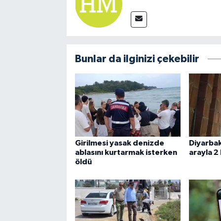
Bunlar da ilginizi çekebilir
Girilmesi yasak denizde
Diyarbak
ablasını kurtarmak isterken
arayla 2
öldü