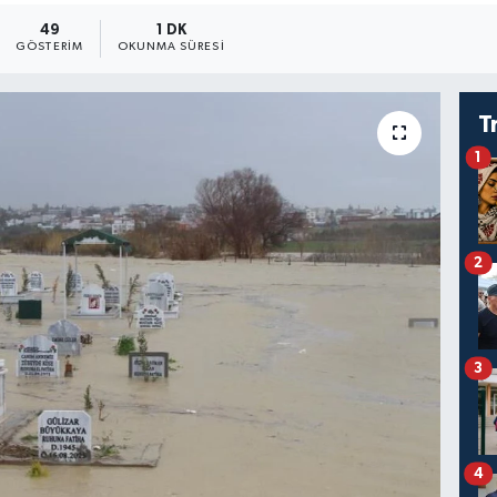
49
1 DK
GÖSTERIM
OKUNMA SÜRESI
T
1
2
3
4