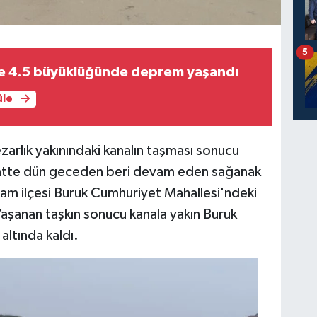
5
e 4.5 büyüklüğünde deprem yaşandı
üle
arlık yakınındaki kanalın taşması sonucu
 Kentte dün geceden beri devam eden sağanak
ıçam ilçesi Buruk Cumhuriyet Mahallesi'ndeki
 Yaşanan taşkın sonucu kanala yakın Buruk
altında kaldı.