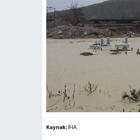
Kaynak:
İHA