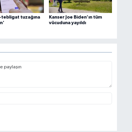
-tebligat tuzağına
Kanser Joe Biden’ın tüm
n'
vücuduna yayıldı