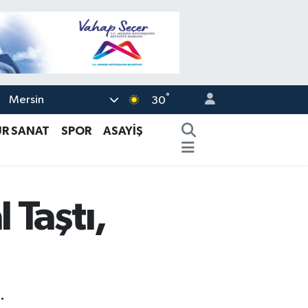
°
Mersin
30
ÜR SANAT
SPOR
ASAYİŞ
 Taştı,
.