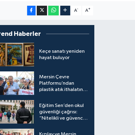
-
+
A
A
rend Haberler
Keçe sanatı yeniden
hayat buluyor
Mersin Çevre
Platformu’ndan
plastik atık ithalatına
tepki
Eğitim Sen’den okul
güvenliği çağrısı:
“Nitelikli ve güvenceli
personel istiyoruz”
Kızılay ve Mersin