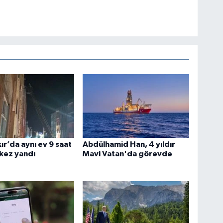
ır’da aynı ev 9 saat
Abdülhamid Han, 4 yıldır
 kez yandı
Mavi Vatan'da görevde