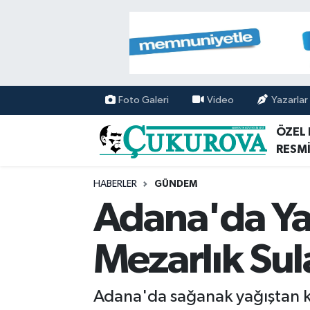
Mersin Nöbetçi Eczaneler
Mersin Hava Durumu
Foto Galeri
Video
Yazarlar
Mersin Namaz Vakitleri
ÖZEL
RESMİ
Mersin Trafik Yoğunluk Haritası
HABERLER
GÜNDEM
Süper Lig Puan Durumu ve Fikstür
Adana'da Yağ
Tüm Manşetler
Mezarlık Sul
Son Dakika Haberleri
Adana'da sağanak yağıştan ka
Haber Arşivi