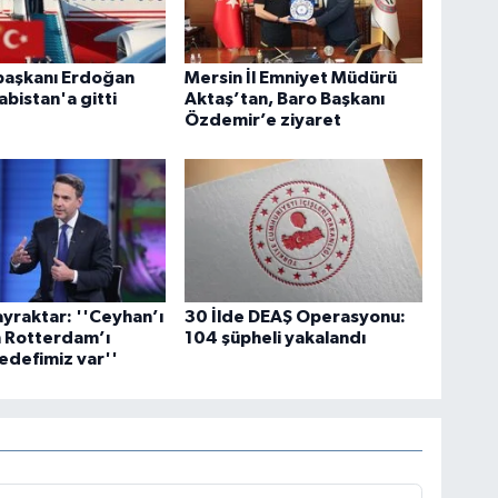
aşkanı Erdoğan
Mersin İl Emniyet Müdürü
abistan'a gitti
Aktaş’tan, Baro Başkanı
Özdemir’e ziyaret
yraktar: ''Ceyhan’ı
30 İlde DEAŞ Operasyonu:
n Rotterdam’ı
104 şüpheli yakalandı
edefimiz var''