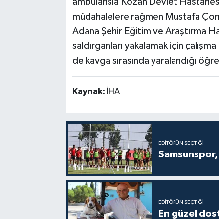
ambulansla Kozan Devlet Hastanesi
müdahalelere rağmen Mustafa Çomak
Adana Şehir Eğitim ve Araştırma Has
saldırganları yakalamak için çalışma
de kavga sırasında yaralandığı öğren
Kaynak:
İHA
EDITÖRÜN SEÇTIĞI
Samsunspor, 
EDITÖRÜN SEÇTIĞI
En güzel dost