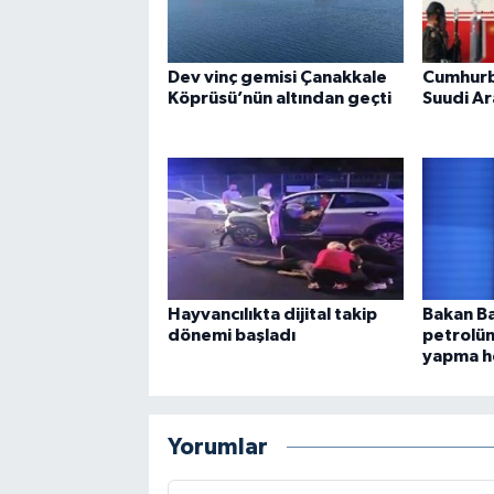
Dev vinç gemisi Çanakkale
Cumhurb
Köprüsü’nün altından geçti
Suudi Ar
Hayvancılıkta dijital takip
Bakan Ba
dönemi başladı
petrolü
yapma h
Yorumlar