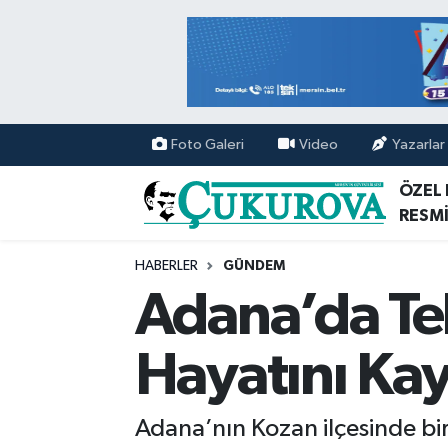
Mersin Nöbetçi Eczaneler
Mersin Hava Durumu
Foto Galeri
Video
Yazarlar
Mersin Namaz Vakitleri
ÖZEL
RESMİ
Mersin Trafik Yoğunluk Haritası
HABERLER
GÜNDEM
Süper Lig Puan Durumu ve Fikstür
Adana’da Tek
Tüm Manşetler
Hayatını Kay
Son Dakika Haberleri
Adana’nın Kozan ilçesinde bir 
Haber Arşivi