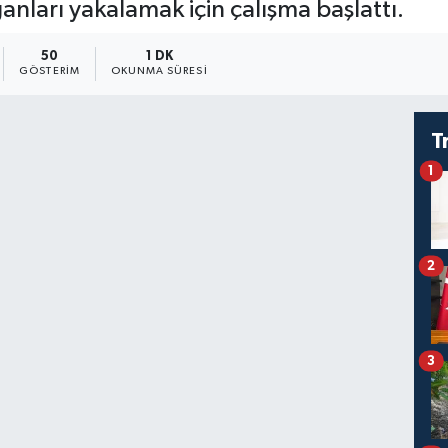
ganları yakalamak için çalışma başlattı.
50
1 DK
GÖSTERIM
OKUNMA SÜRESI
T
1
2
3