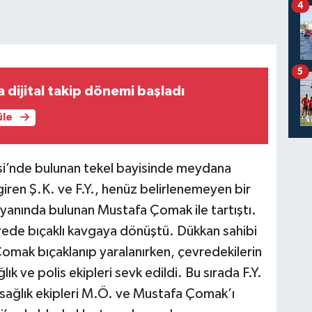
4
5
a dijital takip dönemi başladı
üle
esi’nde bulunan tekel bayisinde meydana
giren Ş.K. ve F.Y., henüz belirlenemeyen bir
 yanında bulunan Mustafa Çomak ile tartıştı.
sürede bıçaklı kavgaya dönüştü. Dükkan sahibi
mak bıçaklanıp yaralanırken, çevredekilerin
k ve polis ekipleri sevk edildi. Bu sırada F.Y.
n sağlık ekipleri M.Ö. ve Mustafa Çomak’ı