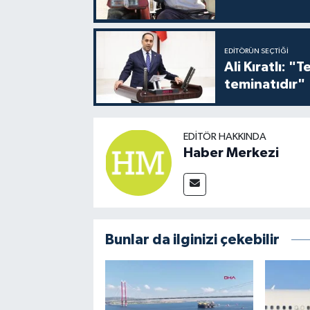
EDITÖRÜN SEÇTIĞI
Ali Kıratlı: "
teminatıdır"
EDITÖR HAKKINDA
Haber Merkezi
Bunlar da ilginizi çekebilir