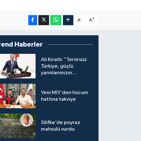
-
+
A
A
rend Haberler
Ali Kıratlı: "Terörsüz
Türkiye, güçlü
yarınlarımızın
teminatıdır"
Yeni MİY’den hücum
hattına takviye
Silifke’de poyraz
mahsulü vurdu