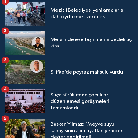
1
Mezitli Belediyesi yeni araçlarla
daha iyi hizmet verecek
2
Mersin’de eve taşınmanın bedeli üç
kira
3
Silifke’de poyraz mahsulü vurdu
4
Suça sürüklenen çocuklar
düzenlemesi görüşmeleri
tamamlandı
5
Başkan Yılmaz: "Meyve suyu
sanayisinin alım fiyatları yeniden
değerlendirilmeli''