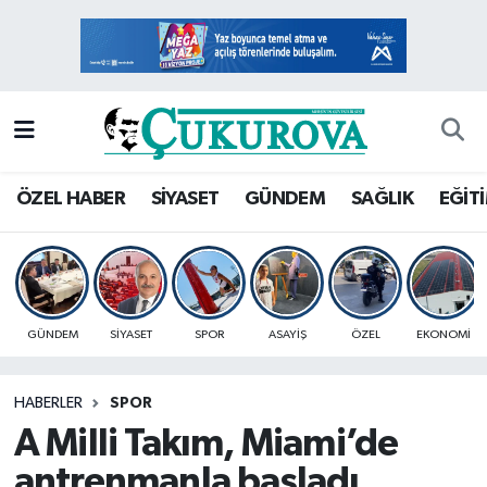
Mersin Nöbetçi Eczaneler
Mersin Hava Durumu
Mersin Namaz Vakitleri
ÖZEL HABER
SİYASET
GÜNDEM
SAĞLIK
EĞİT
Mersin Trafik Yoğunluk Haritası
Süper Lig Puan Durumu ve Fikstür
GÜNDEM
SİYASET
SPOR
ASAYİŞ
ÖZEL
EKONOMİ
Tüm Manşetler
HABERLER
SPOR
Son Dakika Haberleri
A Milli Takım, Miami’de
Haber Arşivi
antrenmanla başladı