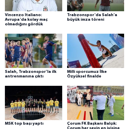
Vincenzo Italiano:
Trabzonspor'da Salah’a
Avrupa'da kolay maç
büyük imza töreni
olmadığını gördük
Salah, Trabzonspor’la ilk
Milli sporcumuz İlke
antrenmanına çıktı
Özyüksel finalde
MSK top başı yaptı
Çorum FK Başkanı Balçık:
Çorum her şeyin en iyisine