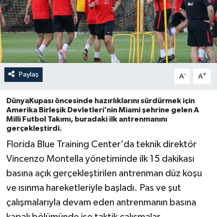
Paylaş
-
+
A
A
DünyaKupası öncesinde hazırlıklarını sürdürmek için
Amerika Birleşik Devletleri’nin Miami şehrine gelen A
Milli Futbol Takımı, buradaki ilk antrenmanını
gerçekleştirdi.
Florida Blue Training Center'da teknik direktör
Vincenzo Montella yönetiminde ilk 15 dakikası
basına açık gerçekleştirilen antrenman düz koşu
ve ısınma hareketleriyle başladı. Pas ve şut
çalışmalarıyla devam eden antrenmanın basına