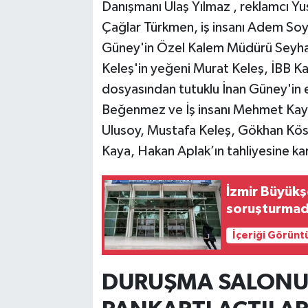
Danışmanı Ulaş Yılmaz , reklamcı Y
Çağlar Türkmen, iş insanı Adem Soy
Güney'in Özel Kalem Müdürü Seyhan
Keleş'in yeğeni Murat Keleş, İBB K
dosyasından tutuklu İnan Güney'in e
Beğenmez ve İş insanı Mehmet Kaya
Ulusoy, Mustafa Keleş, Gökhan Kös
Kaya, Hakan Aplak’ın tahliyesine kar
İzmir Büyükş
soruşturmad
İçeriği Görünt
DURUŞMA SALONUN