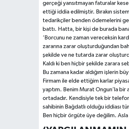
gerçeği yansıtmayan faturalar kes
ettiği iddia edilmiştir. Bırakın sist
tedarikçiler benden ödemelerini geç 
battı. Hatta, bir kişi de burada ba
‘Borcunu ne zaman vereceksin karde
zararına zarar oluşturduğundan bah
şekilde ve ne tutarda zarar oluştur
Kaldı ki ben hiçbir şekilde zarara 
Bu zamana kadar aldığım işlerin bü
Firmam ile elde ettiğim karlar piyasa 
yaptım. Benim Murat Ongun’la bir 
ortadadır. Kendisiyle tek bir telef
sahibinin Bağdatlı olduğu iddiası tü
Ben hiçbir örgüte üye değilim. Asl