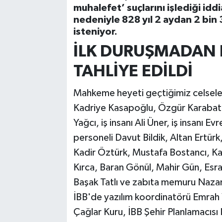
muhalefet’ suçlarını işlediği id
nedeniyle 828 yıl 2 aydan 2 bin 
isteniyor.
İLK DURUŞMADAN 
TAHLİYE EDİLDİ
Mahkeme heyeti geçtiğimiz celsele
Kadriye Kasapoğlu, Özgür Karabat’ın
Yağcı, iş insanı Ali Üner, iş insanı Ev
personeli Davut Bildik, Altan Ertür
Kadir Öztürk, Mustafa Bostancı, K
Kırca, Baran Gönül, Mahir Gün, Esra
Başak Tatlı ve zabıta memuru Nazan
İBB'de yazılım koordinatörü Emrah
Çağlar Kuru, İBB Şehir Planlamacıs