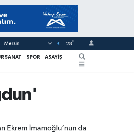
°
Mersin
28
ÜR SANAT
SPOR
ASAYİŞ
ğdun'
rılan Ekrem İmamoğlu’nun da