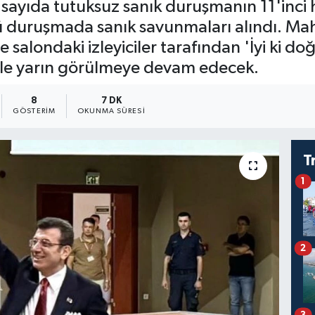
sayıda tutuksuz sanık duruşmanın 11'inci 
cü duruşmada sanık savunmaları alındı. 
londaki izleyiciler tarafından 'İyi ki doğ
ile yarın görülmeye devam edecek.
8
7 DK
GÖSTERIM
OKUNMA SÜRESI
T
1
2
3