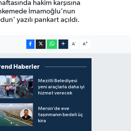
haftasında hakim karşısına
Mahkemede İmamoğlu'nun
dun' yazılı pankart açıldı.
-
+
A
A
rend Haberler
Mezitli Belediyesi
yeni araçlarla daha iyi
hizmet verecek
Mersin’de eve
taşınmanın bedeli üç
kira