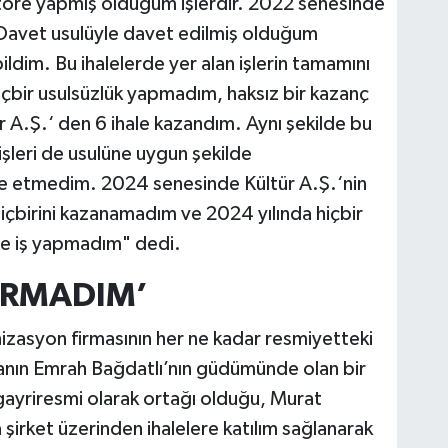
töre yapmış olduğum işlerdir. 2022 senesinde
m. Davet usulüyle davet edilmiş olduğum
ldim. Bu ihalelerde yer alan işlerin tamamını
Hiçbir usulsüzlük yapmadım, haksız bir kazanç
A.Ş.‘ den 6 ihale kazandım. Aynı şekilde bu
şleri de usulüne uygun şekilde
de etmedim. 2024 senesinde Kültür A.Ş.‘nin
hiçbirini kazanamadım ve 2024 yılında hiçbir
ile iş yapmadım" dedi.
IRMADIM’
asyon firmasının her ne kadar resmiyetteki
anın Emrah Bağdatlı’nın güdümünde olan bir
 gayriresmi olarak ortağı olduğu, Murat
şirket üzerinden ihalelere katılım sağlanarak