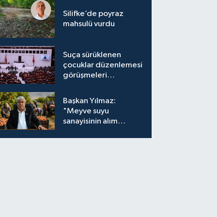
Silifke’de poyraz
mahsulü vurdu
Suça sürüklenen
çocuklar düzenlemesi
görüşmeleri
tamamlandı
Başkan Yılmaz:
"Meyve suyu
sanayisinin alım
fiyatları yeniden
değerlendirilmeli''