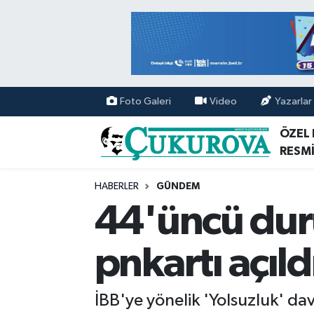
Mersin Nöbetçi Eczaneler
Mersin Hava Durumu
Foto Galeri
Video
Yazarlar
Mersin Namaz Vakitleri
ÖZEL
RESMİ
Mersin Trafik Yoğunluk Haritası
HABERLER
GÜNDEM
Süper Lig Puan Durumu ve Fikstür
44'üncü dur
Tüm Manşetler
pnkartı açıld
Son Dakika Haberleri
İBB'ye yönelik 'Yolsuzluk' d
Haber Arşivi