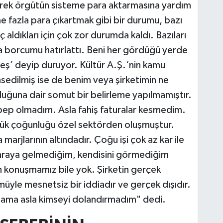
erek örgütün sisteme para aktarmasına yardım
eme fazla para çıkartmak gibi bir durumu, bazı
aldıkları için çok zor durumda kaldı. Bazıları
na borcumu hatırlattı. Beni her gördüğü yerde
ş’ deyip duruyor. Kültür A.Ş.‘nin kamu
sedilmiş ise de benim veya şirketimin ne
duğuna dair somut bir belirleme yapılmamıştır.
sebep olmadım. Asla fahiş faturalar kesmedim.
yük çoğunluğu özel sektörden oluşmuştur.
marjlarının altındadır. Çoğu işi çok az kar ile
araya gelmediğim, kendisini görmediğim
on konuşmamız bile yok. Şirketin gerçek
müyle mesnetsiz bir iddiadır ve gerçek dışıdır.
a ama asla kimseyi dolandırmadım" dedi.