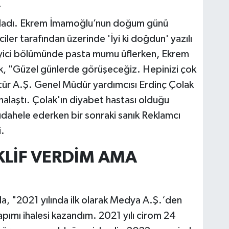
R
aşladı. Ekrem İmamoğlu’nun doğum günü
ler tarafından üzerinde 'İyi ki doğdun' yazılı
leyici bölümünde pasta mumu üflerken, Ekrem
k, "Güzel günlerde görüşeceğiz. Hepinizi çok
ür A.Ş. Genel Müdür yardımcısı Erdinç Çolak
nalaştı. Çolak'ın diyabet hastası olduğu
müdahele ederken bir sonraki sanık Reklamcı
.
EKLİF VERDİM AMA
, "2021 yılında ilk olarak Medya A.Ş.‘den
pımı ihalesi kazandım. 2021 yılı cirom 24