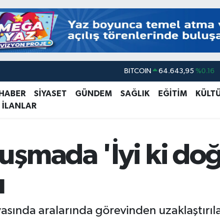
DOLAR
47,6006
%0.06
EURO
55,0250
%0.02
 HABER
SİYASET
GÜNDEM
SAĞLIK
EĞİTİM
KÜLT
 İLANLAR
STERLİN
64,2398
%0.2
GRAM ALTIN
6500.87
%0.12
BİST100
13.799
%70
uşmada 'İyi ki do
BITCOIN
64.643,95
%0.16
ı
avasında aralarında görevinden uzaklaştı