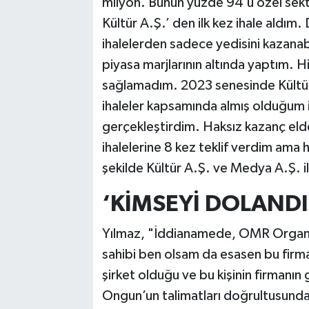
milyon. Bunun yüzde 94’ü özel sek
Kültür A.Ş.’ den ilk kez ihale aldı
ihalelerden sadece yedisini kazanabi
piyasa marjlarının altında yaptım. 
sağlamadım. 2023 senesinde Kültür 
ihaleler kapsamında almış olduğum i
gerçekleştirdim. Haksız kazanç el
ihalelerine 8 kez teklif verdim ama 
şekilde Kültür A.Ş. ve Medya A.Ş. 
‘KİMSEYİ DOLAND
Yılmaz, "İddianamede, OMR Organiz
sahibi ben olsam da esasen bu firm
şirket olduğu ve bu kişinin firmanın
Ongun’un talimatları doğrultusunda 