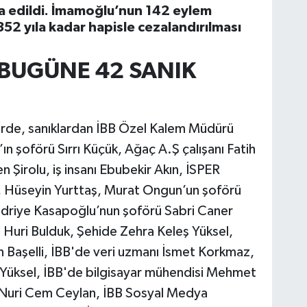
dia edildi. İmamoğlu’nun 142 eylem
352 yıla kadar hapisle cezalandırılması
BUGÜNE 42 SANIK
rde, sanıklardan İBB Özel Kalem Müdürü
 şoförü Sırrı Küçük, Ağaç A.Ş çalışanı Fatih
ren Şirolu, iş insanı Ebubekir Akın, İSPER
k, Hüseyin Yurttaş, Murat Ongun’un şoförü
adriye Kasapoğlu’nun şoförü Sabri Caner
 Huri Bulduk, Şehide Zehra Keleş Yüksel,
 Başelli, İBB'de veri uzmanı İsmet Korkmaz,
 Yüksel, İBB'de bilgisayar mühendisi Mehmet
ı Nuri Cem Ceylan, İBB Sosyal Medya