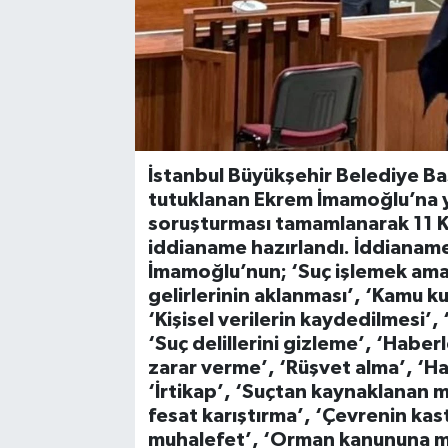
İstanbul Büyükşehir Belediye Ba
tutuklanan Ekrem İmamoğlu’na y
soruşturması tamamlanarak 11 Ka
iddianame hazırlandı. İddianame
İmamoğlu’nun; ‘Suç işlemek amac
gelirlerinin aklanması’, ‘Kamu ku
‘Kişisel verilerin kaydedilmesi’, 
‘Suç delillerini gizleme’, ‘Hab
zarar verme’, ‘Rüşvet alma’, ‘Hal
‘İrtikap’, ‘Suçtan kaynaklanan ma
fesat karıştırma’, ‘Çevrenin kas
muhalefet’, ‘Orman kanununa m