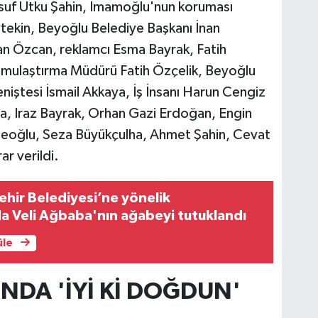
usuf Utku Şahin, İmamoğlu'nun koruması
tekin, Beyoğlu Belediye Başkanı İnan
 Özcan, reklamcı Esma Bayrak, Fatih
amulaştırma Müdürü Fatih Özçelik, Beyoğlu
niştesi İsmail Akkaya, İş İnsanı Harun Cengiz
, Iraz Bayrak, Orhan Gazi Erdoğan, Engin
eoğlu, Seza Büyükçulha, Ahmet Şahin, Cevat
ar verildi.
ehir Belediyesi’ne yönelik
a Veli Ağbaba'nın ağabeyi tutuklandı
üle
DA 'İYİ Kİ DOĞDUN'