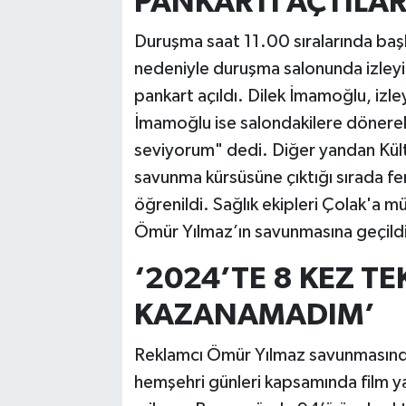
PANKARTI AÇTILA
Duruşma saat 11.00 sıralarında b
nedeniyle duruşma salonunda izleyici
pankart açıldı. Dilek İmamoğlu, iz
İmamoğlu ise salondakilere dönere
seviyorum" dedi. Diğer yandan Kült
savunma kürsüsüne çıktığı sırada fe
öğrenildi. Sağlık ekipleri Çolak'a 
Ömür Yılmaz’ın savunmasına geçildi
‘2024’TE 8 KEZ T
KAZANAMADIM’
Reklamcı Ömür Yılmaz savunmasında
hemşehri günleri kapsamında film ya