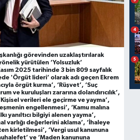
4
şkanlığı görevinden uzaklaştırılarak
5
önelik yürütülen ‘Yolsuzluk’
sım 2025 tarihinde 3 bin 809 sayfalık
de 'Örgüt lideri’ olarak adı geçen Ekrem
ıyla örgüt kurma’, ‘Rüşvet’, ‘Suç
rum ve kuruluşları zararına dolandırıcılık’,
‘Kişisel verileri ele geçirme ve yayma’,
erleşmenin engellenmesi’, ‘Kamu malına
kı yanıltıcı bilgiyi alenen yayma’,
l varlığı değerlerini aklama’, ‘İhaleye
ten kirletilmesi’, ‘Vergi usul kanununa
uhalefet’ ve ‘Maden kanununa