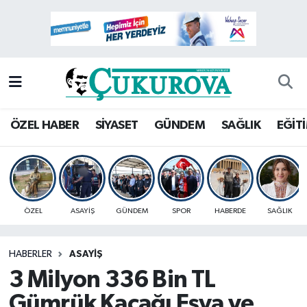
Mersin Nöbetçi Eczaneler
Mersin Hava Durumu
Mersin Namaz Vakitleri
ÖZEL HABER
SİYASET
GÜNDEM
SAĞLIK
EĞİT
Mersin Trafik Yoğunluk Haritası
Süper Lig Puan Durumu ve Fikstür
ÖZEL
ASAYİŞ
GÜNDEM
SPOR
HABERDE
SAĞLIK
Tüm Manşetler
HABERLER
ASAYİŞ
Son Dakika Haberleri
3 Milyon 336 Bin TL
Haber Arşivi
Gümrük Kaçağı Eşya ve