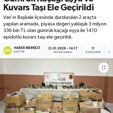
Kuvars Taşı Ele Geçirildi
Van'ın Başkale ilçesinde durdurulan 2 araçta
yapılan aramada, piyasa değeri yaklaşık 3 milyon
336 bin TL olan gümrük kaçağı eşya ile 1410
epidotlu kuvars taşı ele geçirildi.
HABER MERKEZI
21.01.2026 - 14:17
11
EDITÖR
YAYINLANMA
GÖSTERIM
OK