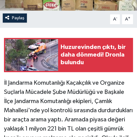
Paylaş
-
+
A
A
Huzurevinden çıktı, bir
daha dönmedi! Dronla
bulundu
İl Jandarma Komutanlığı Kaçakçılık ve Organize
Suçlarla Mücadele Şube Müdürlüğü ve Başkale
İlçe Jandarma Komutanlığı ekipleri, Çamlık
Mahallesi'nde yol kontrolü sırasında durdurdukları
bir araçta arama yaptı. Aramada piyasa değeri
yaklaşık 1 milyon 221 bin TL olan çeşitli gümrük