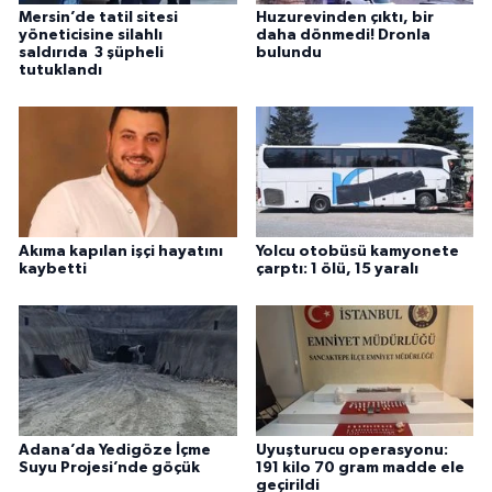
Mersin’de tatil sitesi
Huzurevinden çıktı, bir
yöneticisine silahlı
daha dönmedi! Dronla
saldırıda 3 şüpheli
bulundu
tutuklandı
Akıma kapılan işçi hayatını
Yolcu otobüsü kamyonete
kaybetti
çarptı: 1 ölü, 15 yaralı
Adana’da Yedigöze İçme
Uyuşturucu operasyonu:
Suyu Projesi’nde göçük
191 kilo 70 gram madde ele
geçirildi