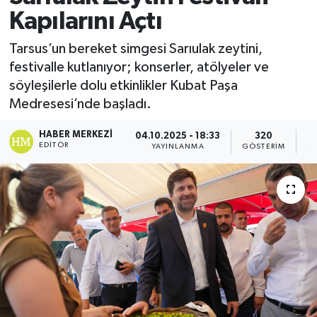
Kapılarını Açtı
Tarsus’un bereket simgesi Sarıulak zeytini,
festivalle kutlanıyor; konserler, atölyeler ve
söyleşilerle dolu etkinlikler Kubat Paşa
Medresesi’nde başladı.
HABER MERKEZI
04.10.2025 - 18:33
320
EDITÖR
YAYINLANMA
GÖSTERIM
O