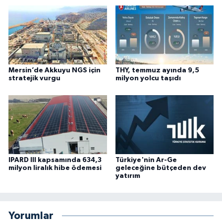
Mersin’de Akkuyu NGS için
THY, temmuz ayında 9,5
stratejik vurgu
milyon yolcu taşıdı
IPARD III kapsamında 634,3
Türkiye'nin Ar-Ge
milyon liralık hibe ödemesi
geleceğine bütçeden dev
yatırım
Yorumlar