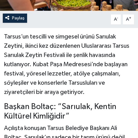
Paylaş
-
+
A
A
Tarsus’un tescilli ve simgesel ürünü Sarıulak
Zeytini, ikinci kez düzenlenen Uluslararası Tarsus
Sarıulak Zeytin Festivali ile şenlik havasında
kutlanıyor. Kubat Paşa Medresesi’nde başlayan
festival, yöresel lezzetler, atölye çalışmaları,
söyleşiler ve konserlerle Tarsusluları ve
ziyaretçileri bir araya getiriyor.
Başkan Boltaç: “Sarıulak, Kentin
Kültürel Kimliğidir”
Açılışta konuşan Tarsus Belediye Başkanı Ali
Boltaç, Sarıulak’ın sadece bir tarım ürünü değil,