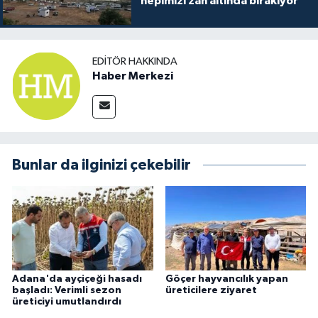
hepimizi zan altında bırakıyor"
EDITÖR HAKKINDA
Haber Merkezi
Bunlar da ilginizi çekebilir
Adana'da ayçiçeği hasadı
Göçer hayvancılık yapan
başladı: Verimli sezon
üreticilere ziyaret
üreticiyi umutlandırdı