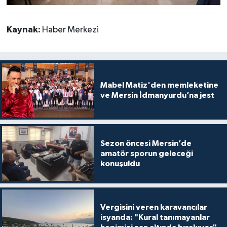
Kaynak:
Haber Merkezi
Mabel Matiz'den memleketine
ve Mersin İdmanyurdu’na jest
Sezon öncesi Mersin’de
amatör sporun geleceği
konuşuldu
Vergisini veren karavancılar
isyanda: "Kural tanımayanlar