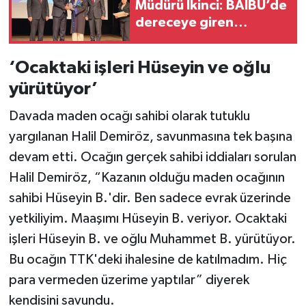
Müdürü İkinci: BAİBÜ’de
dereceye giren
mezunları işe alım
sürecine dahil edeceğiz
‘Ocaktaki işleri Hüseyin ve oğlu
yürütüyor’
Davada maden ocağı sahibi olarak tutuklu
yargılanan Halil Demiröz, savunmasına tek başına
devam etti. Ocağın gerçek sahibi iddiaları sorulan
Halil Demiröz, “Kazanın olduğu maden ocağının
sahibi Hüseyin B.'dir. Ben sadece evrak üzerinde
yetkiliyim. Maaşımı Hüseyin B. veriyor. Ocaktaki
işleri Hüseyin B. ve oğlu Muhammet B. yürütüyor.
Bu ocağın TTK'deki ihalesine de katılmadım. Hiç
para vermeden üzerime yaptılar” diyerek
kendisini savundu.