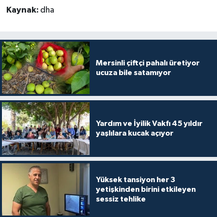
Kaynak:
dha
Mersinli çiftçi pahalı üretiyor
ucuza bile satamıyor
Yardım ve İyilik Vakfı 45 yıldır
yaşlılara kucak açıyor
Yüksek tansiyon her 3
yetişkinden birini etkileyen
sessiz tehlike