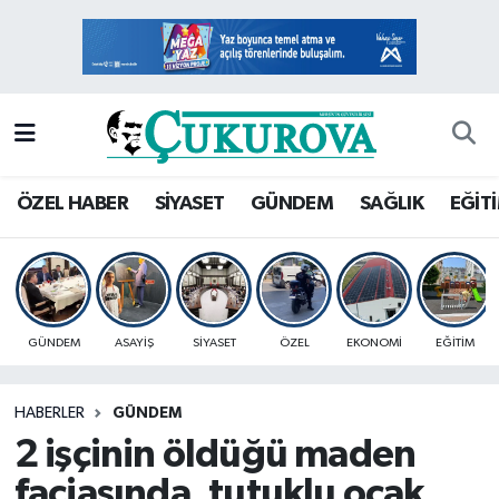
Mersin Nöbetçi Eczaneler
Mersin Hava Durumu
Mersin Namaz Vakitleri
ÖZEL HABER
SİYASET
GÜNDEM
SAĞLIK
EĞİT
Mersin Trafik Yoğunluk Haritası
Süper Lig Puan Durumu ve Fikstür
GÜNDEM
ASAYİŞ
SİYASET
ÖZEL
EKONOMİ
EĞİTİM
Tüm Manşetler
HABERLER
GÜNDEM
Son Dakika Haberleri
2 işçinin öldüğü maden
Haber Arşivi
faciasında, tutuklu ocak