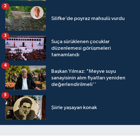
2
Silifke’de poyraz mahsulü vurdu
3
Suça sürüklenen çocuklar
düzenlemesi görüşmeleri
tamamlandı
4
Başkan Yılmaz: "Meyve suyu
sanayisinin alım fiyatları yeniden
değerlendirilmeli''
5
Şiirle yaşayan konak