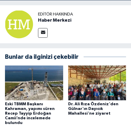
EDITÖR HAKKINDA
Haber Merkezi
Bunlar da ilginizi çekebilir
Eski TBMM Başkanı
Dr. Ali Rıza Özdeniz'den
Kahraman, yapımı süren
Gülnar'ın Dayıcık
Recep Tayyip Erdoğan
Mahallesi'ne ziyaret
Camii’nde incelemede
bulundu