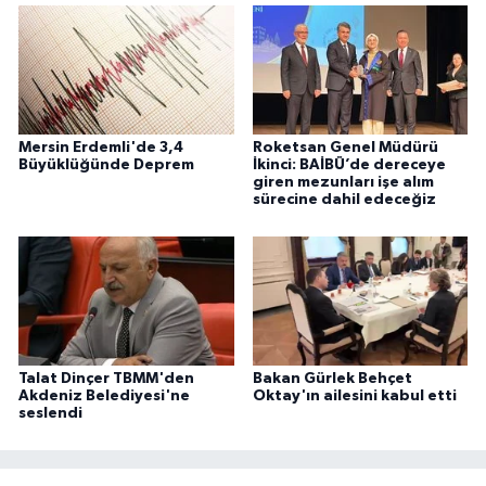
Mersin Erdemli'de 3,4
Roketsan Genel Müdürü
Büyüklüğünde Deprem
İkinci: BAİBÜ’de dereceye
giren mezunları işe alım
sürecine dahil edeceğiz
Talat Dinçer TBMM'den
Bakan Gürlek Behçet
Akdeniz Belediyesi'ne
Oktay'ın ailesini kabul etti
seslendi