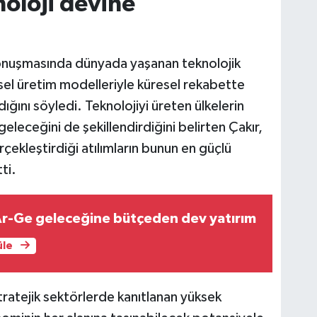
noloji devine
onuşmasında dünyada yaşanan teknolojik
el üretim modelleriyle küresel rekabette
ğını söyledi. Teknolojiyi üreten ülkelerin
eleceğini de şekillendirdiğini belirten Çakır,
çekleştirdiği atılımların bunun en güçlü
ti.
Ar-Ge geleceğine bütçeden dev yatırım
üle
ratejik sektörlerde kanıtlanan yüksek