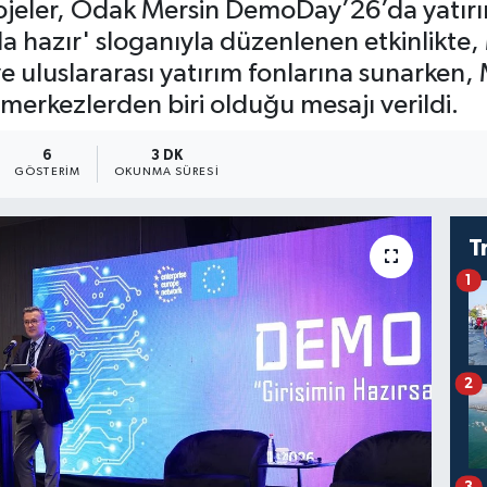
projeler, Odak Mersin DemoDay’26’da yatırım
 da hazır' sloganıyla düzenlenen etkinlikt
 ve uluslararası yatırım fonlarına sunarken, 
 merkezlerden biri olduğu mesajı verildi.
6
3 DK
GÖSTERIM
OKUNMA SÜRESI
T
1
2
3