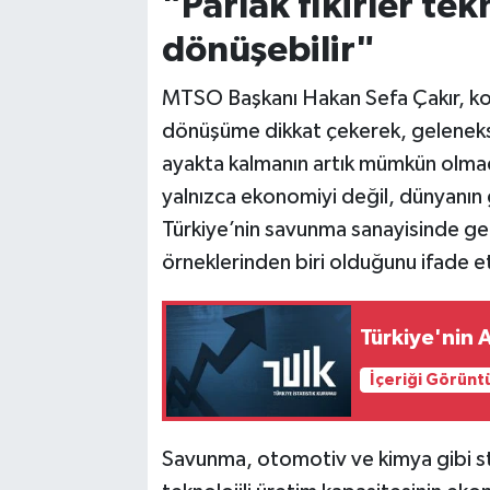
"Parlak fikirler tek
dönüşebilir"
MTSO Başkanı Hakan Sefa Çakır, k
dönüşüme dikkat çekerek, geleneks
ayakta kalmanın artık mümkün olmadı
yalnızca ekonomiyi değil, dünyanın g
Türkiye’nin savunma sanayisinde ger
örneklerinden biri olduğunu ifade et
Türkiye'nin 
İçeriği Görünt
Savunma, otomotiv ve kimya gibi st