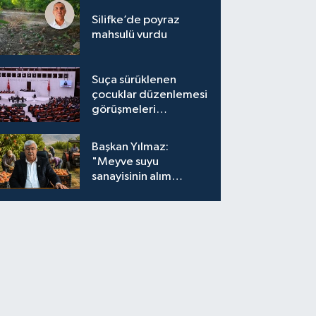
Silifke’de poyraz
mahsulü vurdu
Suça sürüklenen
çocuklar düzenlemesi
görüşmeleri
tamamlandı
Başkan Yılmaz:
"Meyve suyu
sanayisinin alım
fiyatları yeniden
değerlendirilmeli''