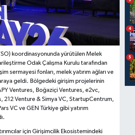
4
MTSO) koordinasyonunda yürütülen Melek
5
Ticarileştirme Odak Çalışma Kurulu tarafından
şim sermayesi fonları, melek yatırım ağları ve
araya geldi. Bölgedeki girişim projelerinin
APY Ventures, Boğaziçi Ventures, e2vc,
s, 212 Venture & Simya VC, StartupCentrum,
ars VC ve GEN Türkiye gibi yatırım
ı.
ımcılar için Girişimcilik Ekosistemindeki