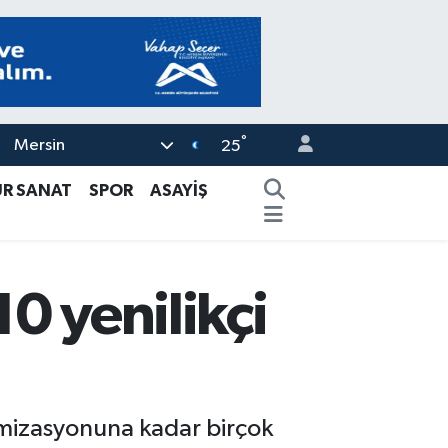
°
Mersin
25
ÜR SANAT
SPOR
ASAYİŞ
10 yenilikçi
timizasyonuna kadar birçok