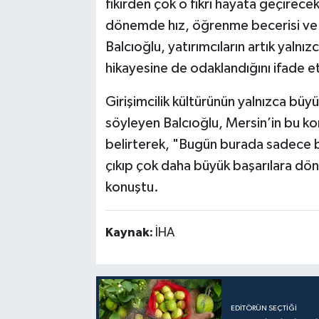
fikirden çok o fikri hayata geçirecek
dönemde hız, öğrenme becerisi ve
Balcıoğlu, yatırımcıların artık yalnı
hikayesine de odaklandığını ifade et
Girişimcilik kültürünün yalnızca büyü
söyleyen Balcıoğlu, Mersin’in bu ko
belirterek, "Bugün burada sadece bir
çıkıp çok daha büyük başarılara dönü
konuştu.
Kaynak:
İHA
EDITÖRÜN SEÇTIĞI