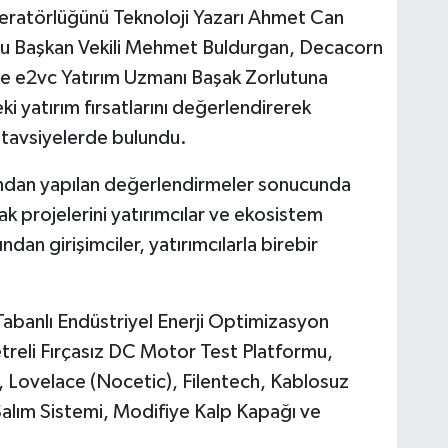
oderatörlüğünü Teknoloji Yazarı Ahmet Can
lu Başkan Vekili Mehmet Buldurgan, Decacorn
e e2vc Yatırım Uzmanı Başak Zorlutuna
i yatırım fırsatlarını değerlendirerek
i tavsiyelerde bulundu.
sından yapılan değerlendirmeler sonucunda
ak projelerini yatırımcılar ve ekosistem
dan girişimciler, yatırımcılarla birebir
banlı Endüstriyel Enerji Optimizasyon
treli Fırçasız DC Motor Test Platformu,
Lovelace (Nocetic), Filentech, Kablosuz
aç Salım Sistemi, Modifiye Kalp Kapağı ve