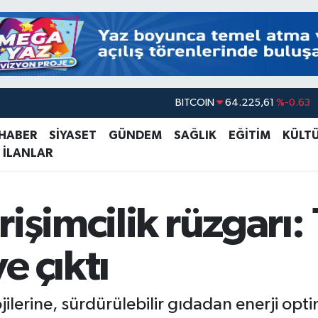
DOLAR
47,6704
%0
EURO
55,0406
%-0.08
 HABER
SİYASET
GÜNDEM
SAĞLIK
EĞİTİM
KÜLT
 İLANLAR
STERLİN
64,2143
%0
GRAM ALTIN
6510.40
%0.45
BİST100
13.799
%70
işimcilik rüzgarı: 
BITCOIN
64.225,61
%-0.63
e çıktı
ilerine, sürdürülebilir gıdadan enerji op