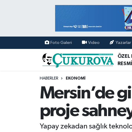
Mersin Nöbetçi Eczaneler
Mersin Hava Durumu
Foto Galeri
Video
Yazarlar
Mersin Namaz Vakitleri
ÖZEL
RESMİ
Mersin Trafik Yoğunluk Haritası
HABERLER
EKONOMİ
Süper Lig Puan Durumu ve Fikstür
Mersin’de gir
Tüm Manşetler
proje sahney
Son Dakika Haberleri
Yapay zekadan sağlık teknoloj
Haber Arşivi