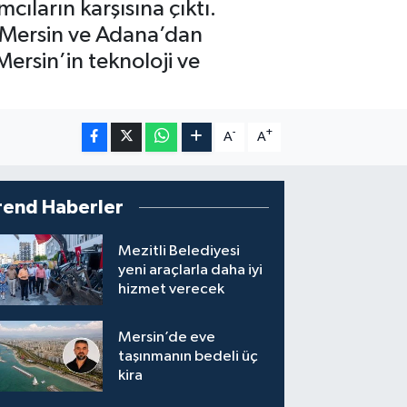
cıların karşısına çıktı.
e, Mersin ve Adana’dan
Mersin’in teknoloji ve
-
+
A
A
rend Haberler
Mezitli Belediyesi
yeni araçlarla daha iyi
hizmet verecek
Mersin’de eve
taşınmanın bedeli üç
kira