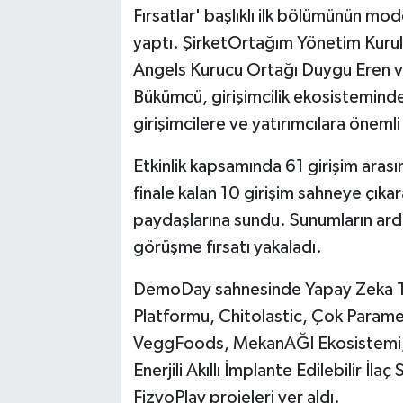
Fırsatlar' başlıklı ilk bölümünün m
yaptı. ŞirketOrtağım Yönetim Kuru
Angels Kurucu Ortağı Duygu Eren v
Bükümcü, girişimcilik ekosistemindek
girişimcilere ve yatırımcılara öneml
Etkinlik kapsamında 61 girişim ara
finale kalan 10 girişim sahneye çıkar
paydaşlarına sundu. Sunumların ardın
görüşme fırsatı yakaladı.
DemoDay sahnesinde Yapay Zeka Ta
Platformu, Chitolastic, Çok Parame
VeggFoods, MekanAĞI Ekosistemi, 
Enerjili Akıllı İmplante Edilebilir İl
FizyoPlay projeleri yer aldı.