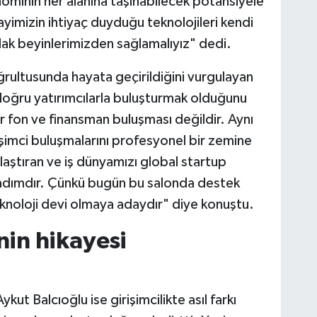
nominin her alanına taşınabilecek potansiyele
yimizin ihtiyaç duyduğu teknolojileri kendi
rlak beyinlerimizden sağlamalıyız" dedi.
rultusunda hayata geçirildiğini vurgulayan
i doğru yatırımcılarla buluşturmak olduğunu
r fon ve finansman buluşması değildir. Aynı
imci buluşmalarını profesyonel bir zemine
laştıran ve iş dünyamızı global startup
 adımdır. Çünkü bugün bu salonda destek
 teknoloji devi olmaya adaydır" diye konuştu.
inin hikayesi
ut Balcıoğlu ise girişimcilikte asıl farkı