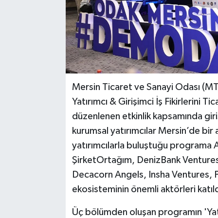
Mersin Ticaret ve Sanayi Odası (
Yatırımcı & Girişimci İş Fikirlerini 
düzenlenen etkinlik kapsamında giri
kurumsal yatırımcılar Mersin’de bir 
yatırımcılarla buluştuğu programa 
ŞirketOrtağım, DenizBank Venture
Decacorn Angels, Insha Ventures, P
ekosisteminin önemli aktörleri katıld
Üç bölümden oluşan programın 'Yatır